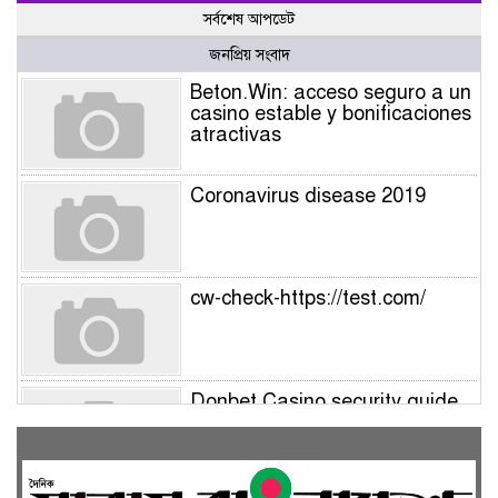
সর্বশেষ আপডেট
জনপ্রিয় সংবাদ
Beton.Win: acceso seguro a un
casino estable y bonificaciones
atractivas
Coronavirus disease 2019
cw-check-https://test.com/
Donbet Casino security guide
for UK players