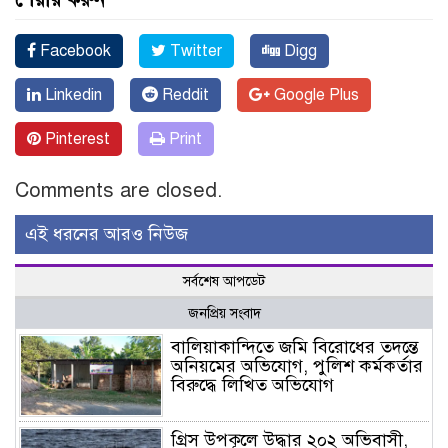
Facebook
Twitter
Digg
Linkedin
Reddit
Google Plus
Pinterest
Print
Comments are closed.
এই ধরনের আরও নিউজ
সর্বশেষ আপডেট
জনপ্রিয় সংবাদ
বালিয়াকান্দিতে জমি বিরোধের তদন্তে
অনিয়মের অভিযোগ, পুলিশ কর্মকর্তার
বিরুদ্ধে লিখিত অভিযোগ
গ্রিস উপকূলে উদ্ধার ২০২ অভিবাসী,