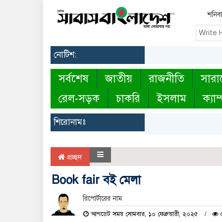
শনিবা
নোটিশ:
সর্বশেষ
জাতীয়
রাজনীতি
সারা
রেল-সড়ক
চাকরি
ইসলাম
ক্যাম
শিরোনামঃ
প্রচ্ছদ
Book fair বই মেলা
রিপোর্টারের নাম
আপডেট সময় সোমবার, ১০ ফেব্রুয়ারী, ২০২৫
৫