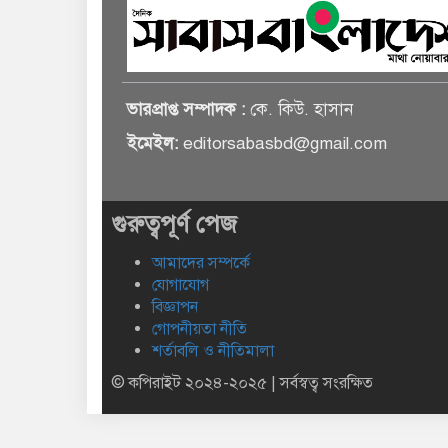
ভারপ্রাপ্ত সম্পাদক :
কে. কিউ. হাসান
ইমেইল:
editorsabasbd@gmail.com
গুরুত্বপূর্ণ পেজ
আমাদের সম্পর্কে
যোগাযোগ
বিজ্ঞাপন
গোপনীয়তা নীতি
শর্তাবলি ও নীতিমালা
© কপিরাইট ২০২৪-২০২৫ | সর্বস্বত্ব সংরক্ষিত