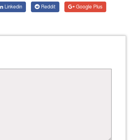
Linkedin
Reddit
Google Plus
স