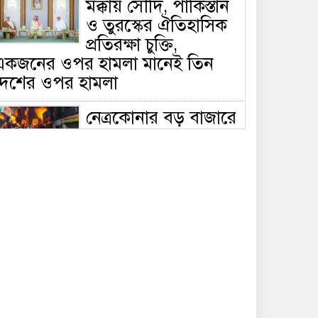
মক্কায় সৌদি, পাকিস্তান
ও তুরস্কের ঐতিহাসিক
প্রতিরক্ষা চুক্তি,
একজনের ওপর হামলা মানেই তিন
দেশের ওপর হামলা
নেত্রকোনার বড় বাজারে
ভয়াবহ আগুন, পুড়ছে ৫
বাণিজ্যিক প্রতিষ্ঠান;
িয়ন্ত্রণে ৭ ইউনিটের প্রাণপণ চেষ্টা
সাকিবের দেশে ফেরা ও
জাতীয় দলে ফেরার
সম্ভাবনা নেই, ইঙ্গিত
্রীড়া প্রতিমন্ত্রীর
ফেসবুকে যুক্ত হলো