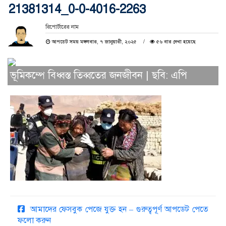
21381314_0-0-4016-2263
রিপোর্টারের নাম
আপডেট সময় মঙ্গলবার, ৭ জানুয়ারী, ২০২৫
৫৬ বার দেখা হয়েছে
ভূমিকম্পে বিধ্বস্ত তিব্বতের জনজীবন | ছবি: এপি
আমাদের ফেসবুক পেজে যুক্ত হন – গুরুত্বপূর্ণ আপডেট পেতে
ফলো করুন