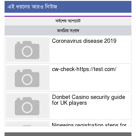
এই ধরনের আরও নিউজ
সর্বশেষ আপডেট
জনপ্রিয় সংবাদ
Coronavirus disease 2019
cw-check-https://test.com/
Donbet Casino security guide
for UK players
Ninewins registration steps for
UK players – Quick sign‑up