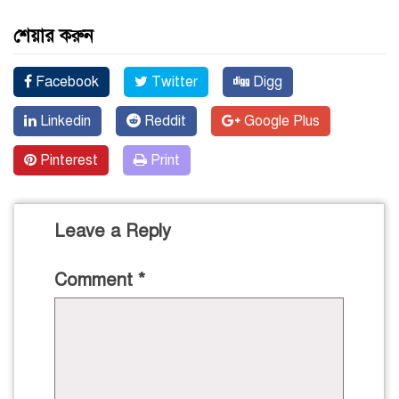
শেয়ার করুন
Facebook
Twitter
Digg
Linkedin
Reddit
Google Plus
Pinterest
Print
Leave a Reply
Comment
*