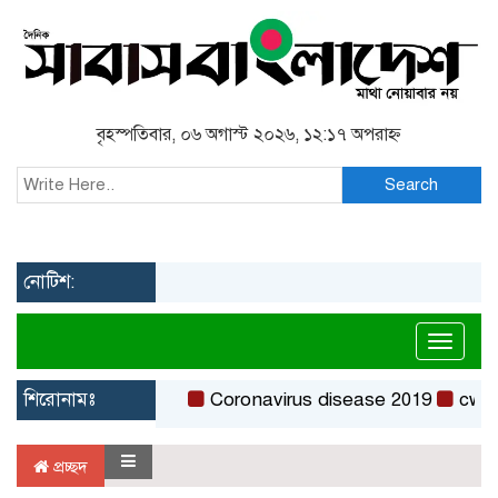
বৃহস্পতিবার, ০৬ অগাস্ট ২০২৬, ১২:১৭ অপরাহ্ন
Search
নোটিশ:
Toggl
শিরোনামঃ
Coronavirus disease 2019
cw-che
প্রচ্ছদ