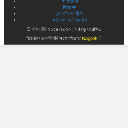
যোগাযোগ
বিজ্ঞাপন
গোপনীয়তা নীতি
Ninewin Login Guide: Verify
শর্তাবলি ও নীতিমালা
Your Account, Unlock Bonuses
© কপিরাইট ২০২৪-২০২৫ | সর্বস্বত্ব সংরক্ষিত
& Play Safely in the UK
ডিজাইন ও কারিগরি সহযোগিতায়:
NagorikIT