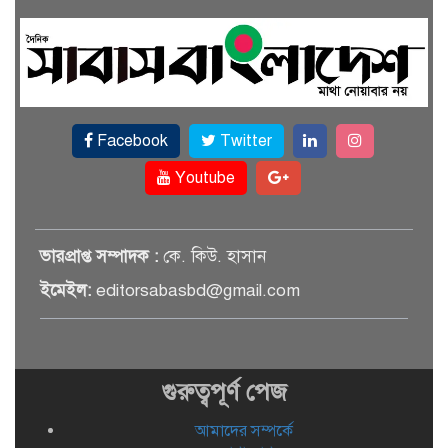
guide
Nine Wins Casino account
verification guide for UK
players
Facebook
Twitter
NineWin login account
verification guide for UK
Youtube
players
Ninewin login steps and
ভারপ্রাপ্ত সম্পাদক :
কে. কিউ. হাসান
methods for UK players
ইমেইল:
editorsabasbd@gmail.com
Ninewin Promo Code Guide:
Claim Bonuses, Register Fast
& Play Safely in the UK
গুরুত্বপূর্ণ পেজ
Donbet Casino Security Guide
আমাদের সম্পর্কে