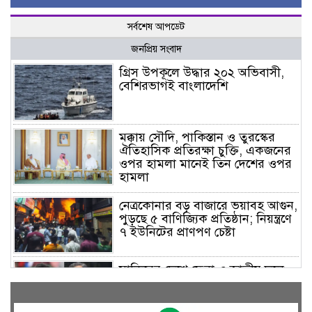
সর্বশেষ আপডেট
জনপ্রিয় সংবাদ
গ্রিস উপকূলে উদ্ধার ২০২ অভিবাসী,
বেশিরভাগই বাংলাদেশি
মক্কায় সৌদি, পাকিস্তান ও তুরস্কের
ঐতিহাসিক প্রতিরক্ষা চুক্তি, একজনের
ওপর হামলা মানেই তিন দেশের ওপর
হামলা
নেত্রকোনার বড় বাজারে ভয়াবহ আগুন,
পুড়ছে ৫ বাণিজ্যিক প্রতিষ্ঠান; নিয়ন্ত্রণে
৭ ইউনিটের প্রাণপণ চেষ্টা
সাকিবের দেশে ফেরা ও জাতীয় দলে
ফেরার সম্ভাবনা নেই, ইঙ্গিত ক্রীড়া
প্রতিমন্ত্রীর