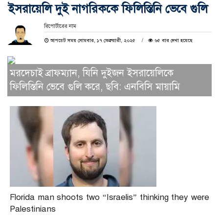
ইসরায়েলি দুই নাগরিককে ফিলিস্তিনি ভেবে গুলি
রিপোর্টারের নাম
আপডেট সময় সোমবার, ১৭ ফেব্রুয়ারী, ২০২৫
৬৫ বার দেখা হয়েছে
মরদেচাই ব্রাফম্যান, যিনি দুইজন ইসরায়েলিকে
ফিলিস্তিনি ভেবে গুলি করে, ছবি: এনবিসি মায়ামি
Florida man shoots two “Israelis” thinking they were
Palestinians