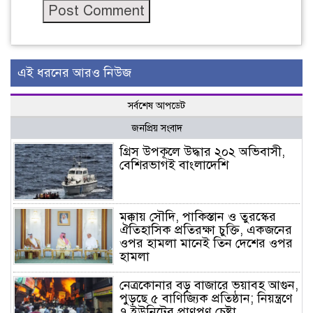
এই ধরনের আরও নিউজ
সর্বশেষ আপডেট
জনপ্রিয় সংবাদ
গ্রিস উপকূলে উদ্ধার ২০২ অভিবাসী,
বেশিরভাগই বাংলাদেশি
মক্কায় সৌদি, পাকিস্তান ও তুরস্কের
ঐতিহাসিক প্রতিরক্ষা চুক্তি, একজনের
ওপর হামলা মানেই তিন দেশের ওপর
হামলা
নেত্রকোনার বড় বাজারে ভয়াবহ আগুন,
পুড়ছে ৫ বাণিজ্যিক প্রতিষ্ঠান; নিয়ন্ত্রণে
৭ ইউনিটের প্রাণপণ চেষ্টা