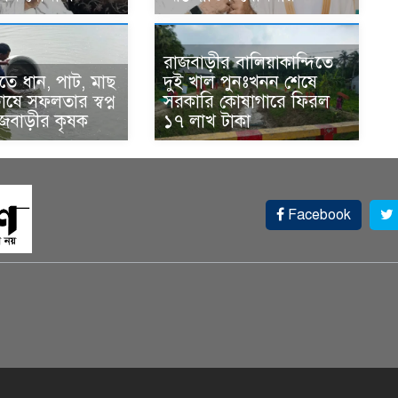
রাজবাড়ীর বালিয়াকান্দিতে
ে ধান, পাট, মাছ
দুই খাল পুনঃখনন শেষে
ষে সফলতার স্বপ্ন
সরকারি কোষাগারে ফিরল
াজবাড়ীর কৃষক
১৭ লাখ টাকা
Facebook