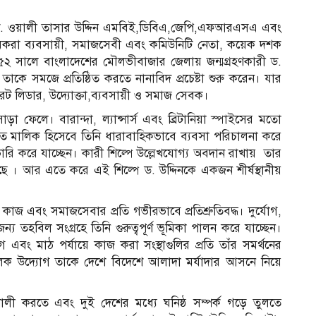
 ড. ওয়ালী তাসার উদ্দিন এমবিই,ডিবিএ,জেপি,এফআরএসএ এবং
রা ব্যবসায়ী, সমাজসেবী এবং কমিউনিটি নেতা, কয়েক দশক
 ১৯৫২ সালে বাংলাদেশের মৌলভীবাজার জেলায় জন্মগ্রহণকারী ড.
তাকে সমজে প্রতিষ্ঠিত করতে নানাবিদ প্রচেষ্টা শুরু করেন। যার
ট লিডার, উদ্যোক্তা,ব্যবসায়ী ও সমাজ সেবক।
পে সাড়া ফেলে। বারান্দা, ল্যান্সার্স এবং ব্রিটানিয়া স্পাইসের মতো
গর্ভিত মালিক হিসেবে তিনি ধারাবাহিকভাবে ব্যবসা পরিচালনা করে
া ভারি করে যাচ্ছেন। কারী শিল্পে উল্লেখযোগ্য অবদান রাখায় তার
রেছে । আর এতে করে এই শিল্পে ড. উদ্দিনকে একজন শীর্ষস্থানীয়
াজ এবং সমাজসেবার প্রতি গভীরভাবে প্রতিশ্রুতিবদ্ধ। দুর্যোগ,
র জন্য তহবিল সংগ্রহে তিনি গুরুত্বপূর্ণ ভূমিকা পালন করে যাচ্ছেন।
গ এবং মাঠ পর্যায়ে কাজ করা সংস্থাগুলির প্রতি তাঁর সমর্থনের
ূলক উদ্যোগ তাকে দেশে বিদেশে আলাদা মর্যাদার আসনে নিয়ে
আ
িশালী করতে এবং দুই দেশের মধ্যে ঘনিষ্ঠ সম্পর্ক গড়ে তুলতে