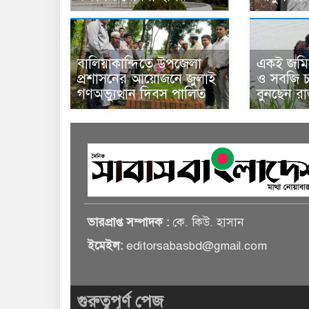
বালিয়াকান্দিতে উপজেলা
একই জমিত
প্রশাসনের আয়োজনে জুলাই
ও সবজি চা
গণঅভ্যুত্থান দিবস পালিত
বুনছেন র
ভারপ্রাপ্ত সম্পাদক :
কে. কিউ. হাসান
ইমেইল:
editorsabasbd@gmail.com
গুরুত্বপূর্ণ পেজ