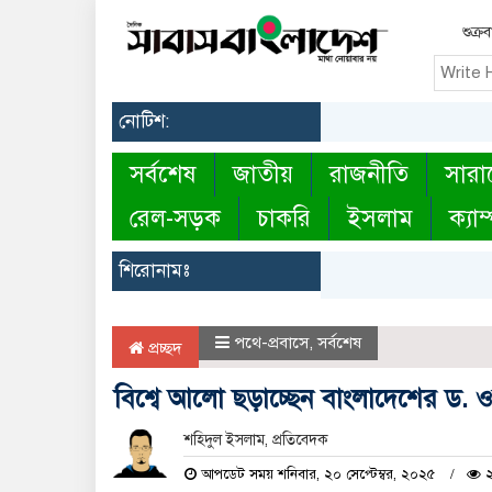
শুক্র
নোটিশ:
সর্বশেষ
জাতীয়
রাজনীতি
সারা
রেল-সড়ক
চাকরি
ইসলাম
ক্যাম
শিরোনামঃ
পথে-প্রবাসে
,
সর্বশেষ
প্রচ্ছদ
বিশ্বে আলো ছড়াচ্ছেন বাংলাদেশের ড. 
শহিদুল ইসলাম, প্রতিবেদক
আপডেট সময় শনিবার, ২০ সেপ্টেম্বর, ২০২৫
২