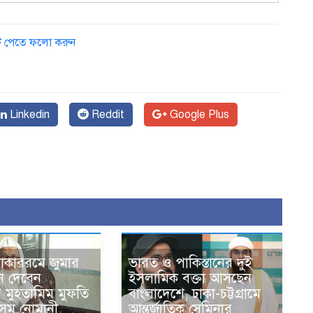
ডেট পেতে ফলো করুন
Linkedin
Reddit
Google Plus
োকাররমে জুমার
ভারত ও পাকিস্তানের দুই
ন দেবেন
ইসলামিক বক্তা আসছেন
র মুহতামিম মুফতি
বাংলাদেশে, ঢাকা-চট্টগ্রামে
েম নোমানী
আন্তর্জাতিক সেমিনার