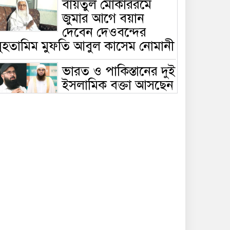
বায়তুল মোকাররমে
জুমার আগে বয়ান
দেবেন দেওবন্দের
মুহতামিম মুফতি আবুল কাসেম নোমানী
ভারত ও পাকিস্তানের দুই
ইসলামিক বক্তা আসছেন
বাংলাদেশে, ঢাকা-
ট্টগ্রামে আন্তর্জাতিক সেমিনার
জীবিত থাকতেই নিজের
‘চল্লিশা’ করলেন বৃদ্ধ,
খেলেন ২ হাজার মানুষ
বালিয়াকান্দিতে
উপজেলা প্রশাসনের
আয়োজনে জুলাই