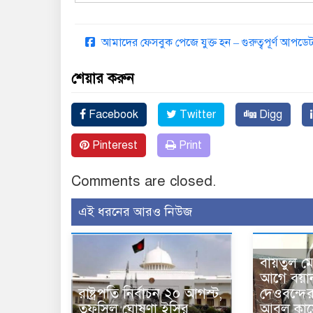
আমাদের ফেসবুক পেজে যুক্ত হন – গুরুত্বপূর্ণ আপ
শেয়ার করুন
Facebook
Twitter
Digg
Pinterest
Print
Comments are closed.
এই ধরনের আরও নিউজ
বায়তুল ম
আগে বয়া
রাষ্ট্রপতি নির্বাচন ২০ আগস্ট,
দেওবন্দে
তফসিল ঘোষণা ইসির
আবুল কাস