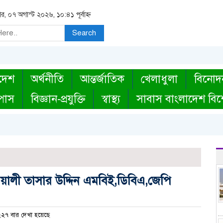
বার, ০৭ অগাস্ট ২০২৬, ১০:৪১ পূর্বাহ্ন
Search
দেশ
অর্থনীতি
আন্তর্জাতিক
খেলাধুলা
বিনোদ
্পাস
বিজ্ঞান-প্রযুক্তি
স্বাস্থ্য
সাবাস বাংলাদেশ বিশ
ওয়ালী তাসার উদ্দিন এমবিই,ডিবিএ,জেপি
২৭ বার দেখা হয়েছে