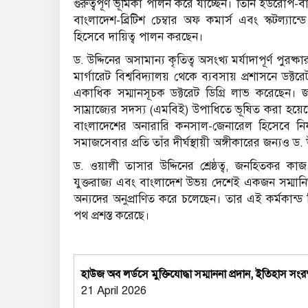
গুরুত্বপূর্ণ ভূমিকা পালন করে যাচ্ছেন। তিনি ইউরোপ-ব
বাংলাদেশ-ব্রিটিশ চেম্বার অফ কমার্স এবং স্কটল্যা
হিসেবে দায়িত্ব পালন করছেন।
ড. উদ্দিনের অসামান্য কৃতিত্ব অসংখ্য মর্যাদাপূর্ণ পুরষ
মার্গারেট বিশ্ববিদ্যালয় থেকে ব্যবসায় প্রশাসনে ডক্
একাধিক সম্মানসূচক ডক্টরেট ডিগ্রি লাভ করেছেন। জাতিগত
সাম্রাজ্যের সদস্য (এমবিই) উপাধিতে ভূষিত করা হয়েছে
বাংলাদেশের অনারারি কনসাল-জেনারেল হিসেবে নিযুক্
সমাজসেবার প্রতি তাঁর দীর্ঘস্থায়ী অঙ্গীকারের জন্যও ড
ড. ওয়ালী তাসার উদ্দিনের শ্রেষ্ঠত্ব, জনহিতকর কা
যুক্তরাজ্য এবং বাংলাদেশ উভয় দেশেই একজন সম্মানিত
অন্যদের অনুপ্রাণিত করে চলেছেন। তার এই কর্মকান্ড 
পথ প্রশস্ত করেছে।
হাউজ অব লর্ডসে মুক্তিযোদ্ধা সম্মাননা প্রদান, ইতিহাস সংর
21 April 2026