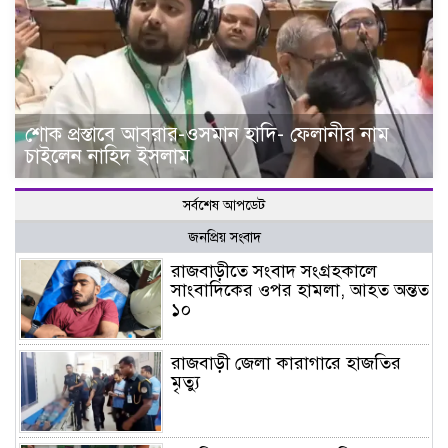
শোক প্রস্তাবে আবরার-ওসমান হাদি- ফেলানীর নাম
চাইলেন নাহিদ ইসলাম
সর্বশেষ আপডেট
জনপ্রিয় সংবাদ
রাজবাড়ীতে সংবাদ সংগ্রহকালে
সাংবাদিকের ওপর হামলা, আহত অন্তত
১০
রাজবাড়ী জেলা কারাগারে হাজতির
মৃত্যু