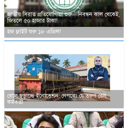
জাতীয় সিরাত প্রতিযোগিতা শুরু—নিবন্ধন কাল থেকেই,
জিতলে ৫০ হাজার টাকা!
হজ ফ্লাইট শুরু ১৮ এপ্রিল!
রেলে ছড়াচ্ছে ইনোভেশন: নেপথ্যে যে তরুণ রেল
কর্মকর্তা