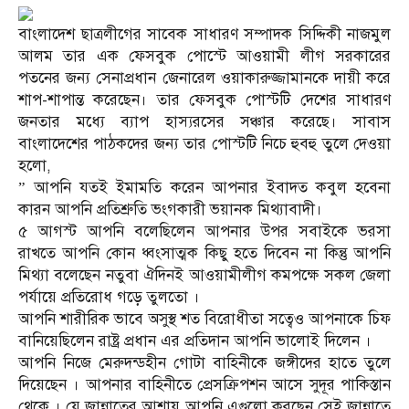
বাংলাদেশ ছাত্রলীগের সাবেক সাধারণ সম্পাদক সিদ্দিকী নাজমুল
আলম তার এক ফেসবুক পোস্টে আওয়ামী লীগ সরকারের
পতনের জন্য সেনাপ্রধান জেনারেল ওয়াকারুজ্জামানকে দায়ী করে
শাপ-শাপান্ত করেছেন। তার ফেসবুক পোস্টটি দেশের সাধারণ
জনতার মধ্যে ব্যাপ হাস্যরসের সঞ্চার করেছে। সাবাস
বাংলাদেশের পাঠকদের জন্য তার পোস্টটি নিচে হুবহু তুলে দেওয়া
হলো,
” আপনি যতই ইমামতি করেন আপনার ইবাদত কবুল হবেনা
কারন আপনি প্রতিশ্রুতি ভংগকারী ভয়ানক মিথ্যাবাদী।
৫ আগস্ট আপনি বলেছিলেন আপনার উপর সবাইকে ভরসা
রাখতে আপনি কোন ধ্বংসাত্মক কিছু হতে দিবেন না কিন্তু আপনি
মিথ
্যা বলেছেন নতুবা ঐদিনই আওয়ামীলীগ কমপক্ষে সকল জেলা
পর্যায়ে প্রতিরোধ গড়ে তুলতো ।
আপনি শারীরিক ভাবে অসুস্থ শত বিরোধীতা সত্বেও আপনাকে চিফ
বানিয়েছিলেন রাষ্ট্র প্রধান এর প্রতিদান আপনি ভালোই দিলেন ।
আপনি নিজে মেরুদন্ডহীন গোটা বাহিনীকে জঙ্গীদের হাতে তুলে
দিয়েছেন । আপনার বাহিনীতে প্রেসক্রিপশন আসে সুদূর পাকিস্তান
থেকে । যে জান্নাতের আশায় আপনি এগুলো করছেন সেই জান্নাতে