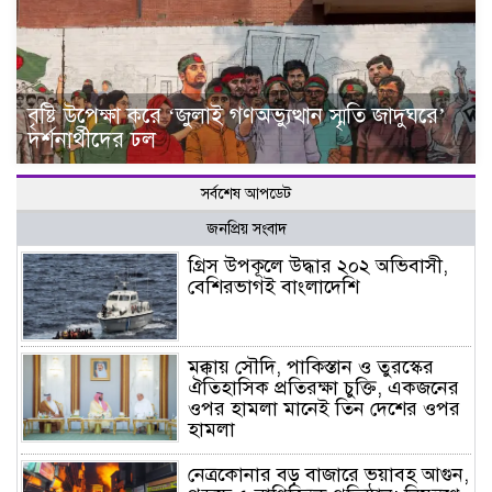
বৃষ্টি উপেক্ষা করে ‘জুলাই গণঅভ্যুত্থান স্মৃতি জাদুঘরে’
দর্শনার্থীদের ঢল
সর্বশেষ আপডেট
জনপ্রিয় সংবাদ
গ্রিস উপকূলে উদ্ধার ২০২ অভিবাসী,
বেশিরভাগই বাংলাদেশি
মক্কায় সৌদি, পাকিস্তান ও তুরস্কের
ঐতিহাসিক প্রতিরক্ষা চুক্তি, একজনের
ওপর হামলা মানেই তিন দেশের ওপর
হামলা
নেত্রকোনার বড় বাজারে ভয়াবহ আগুন,