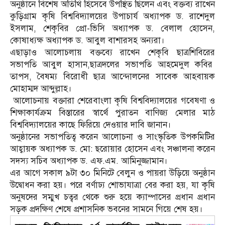
অনুষ্ঠানে বিশেষ অতিথি হিসেবে উপস্থিত ছিলেন এবং বক্তব্য রাখেন
কুড়িগ্রাম কৃষি বিশ্ববিদ্যালয়ের উপাচার্য অধ্যাপক ড. রাশেদুল
ইসলাম, শেকৃবির প্রো-ভিসি অধ্যাপক ড. বেলাল হোসেন,
কোষাধ্যক্ষ অধ্যাপক ড. আবুল বাশারসহ অন্যরা।
এছাড়াও আলোচলায় বক্তব্যে রাখেন শেকৃবি ছাত্রশিবিরের
সভাপতি আবুল হাসান,ছাত্রদলের সভাপতি আহমেদুল কবির
তাপস, বৈষম্য বিরোধী ছাত্র আন্দোলনের সাবেক আহবায়ক
মোহাম্মদ আব্দুল্লাহ।
আলোচনায় বক্তারা শেরেবাংলা কৃষি বিশ্ববিদ্যালয়ের গবেষণা ও
শিক্ষাকার্যক্রম বিস্তারের স্বার্থে পুরাতন বাণিজ্য মেলার মাঠ
বিশ্ববিদ্যালয়ের কাছে ফিরিয়ে দেওয়ার দাবি জানান।
অনুষ্ঠানের সভাপতিত্ব করেন আলোচনা ও সাংস্কৃতিক উপকমিটির
আহ্বায়ক অধ্যাপক ড. মো: ছরোয়ার হোসেন এবং সঞ্চালনা করেন
সদস্য সচিব অধ্যাপক ড. এফ.এম. আমিনুজ্জামান।
এর আগে সকাল ৯টা ৩০ মিনিটে বেলুন ও পায়রা উড়িয়ে অনুষ্ঠান
উদ্বোধন করা হয়। পরে বর্ণাঢ্য শোভাযাত্রা বের করা হয়, যা কৃষি
অনুষদের সম্মুখ চত্বর থেকে শুরু হয়ে ক্যাম্পাসের প্রধান প্রধান
সড়ক প্রদক্ষিণ শেষে প্রশাসনিক ভবনের সামনে গিয়ে শেষ হয়।