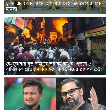
চুক্তি, একজনের ওপর হামলা মানেই তিন দেশের ওপর
হামলা
নেত্রকোনার বড় বাজারে ভয়াবহ আগুন, পুড়ছে ৫
বাণিজ্যিক প্রতিষ্ঠান; নিয়ন্ত্রণে ৭ ইউনিটের প্রাণপণ চেষ্টা