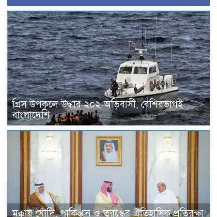
গ্রিস উপকূলে উদ্ধার ২০২ অভিবাসী, বেশিরভাগই
বাংলাদেশি
মক্কায় সৌদি, পাকিস্তান ও তুরস্কের ঐতিহাসিক প্রতিরক্ষা