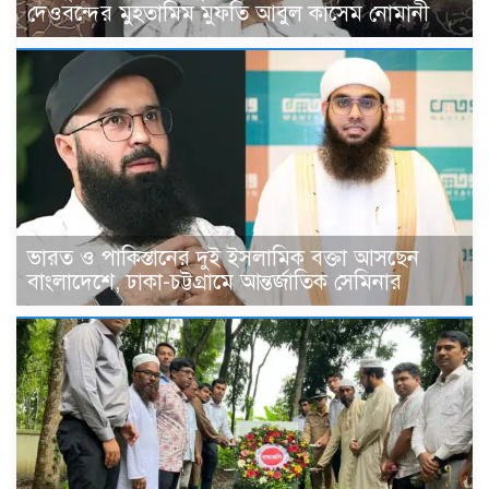
দেওবন্দের মুহতামিম মুফতি আবুল কাসেম নোমানী
ভারত ও পাকিস্তানের দুই ইসলামিক বক্তা আসছেন
বাংলাদেশে, ঢাকা-চট্টগ্রামে আন্তর্জাতিক সেমিনার