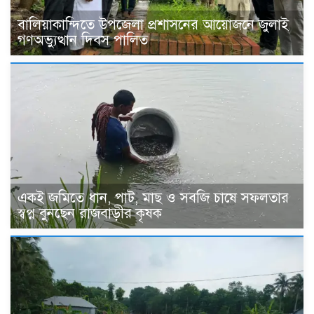
বালিয়াকান্দিতে উপজেলা প্রশাসনের আয়োজনে জুলাই
গণঅভ্যুত্থান দিবস পালিত
একই জমিতে ধান, পাট, মাছ ও সবজি চাষে সফলতার
স্বপ্ন বুনছেন রাজবাড়ীর কৃষক