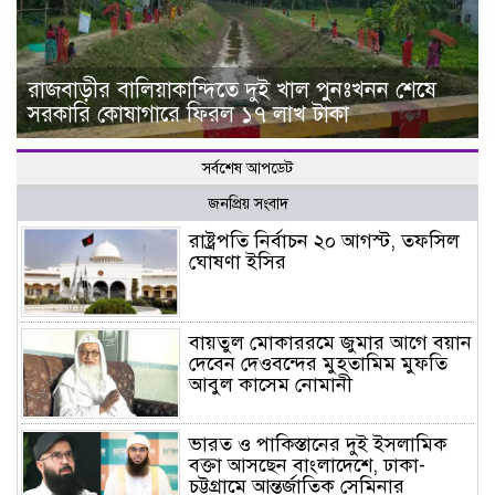
রাজবাড়ীর বালিয়াকান্দিতে দুই খাল পুনঃখনন শেষে
সরকারি কোষাগারে ফিরল ১৭ লাখ টাকা
সর্বশেষ আপডেট
জনপ্রিয় সংবাদ
রাষ্ট্রপতি নির্বাচন ২০ আগস্ট, তফসিল
ঘোষণা ইসির
বায়তুল মোকাররমে জুমার আগে বয়ান
দেবেন দেওবন্দের মুহতামিম মুফতি
আবুল কাসেম নোমানী
ভারত ও পাকিস্তানের দুই ইসলামিক
বক্তা আসছেন বাংলাদেশে, ঢাকা-
চট্টগ্রামে আন্তর্জাতিক সেমিনার