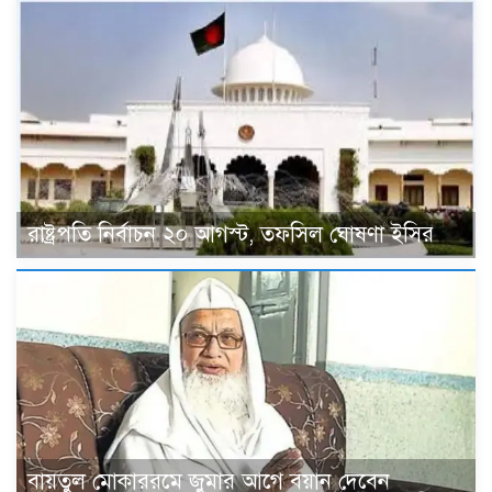
রাষ্ট্রপতি নির্বাচন ২০ আগস্ট, তফসিল ঘোষণা ইসির
বায়তুল মোকাররমে জুমার আগে বয়ান দেবেন