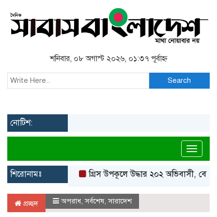
শনিবার, ০৮ অগাস্ট ২০২৬, ০১:৩৭ পূর্বাহ্ন
Search
নোটিশ:
Toggl
শিরোনামঃ
গ্রিস উপকূলে উদ্ধার ২০২ অভিবাসী, বেশিরভাগই
অপরাধ
,
সর্বশেষ
,
সারাদেশ
প্রচ্ছদ