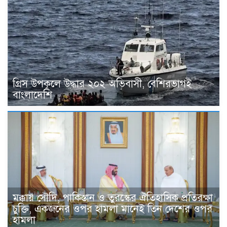
গ্রিস উপকূলে উদ্ধার ২০২ অভিবাসী, বেশিরভাগই
বাংলাদেশি
মক্কায় সৌদি, পাকিস্তান ও তুরস্কের ঐতিহাসিক প্রতিরক্ষা
চুক্তি, একজনের ওপর হামলা মানেই তিন দেশের ওপর
হামলা