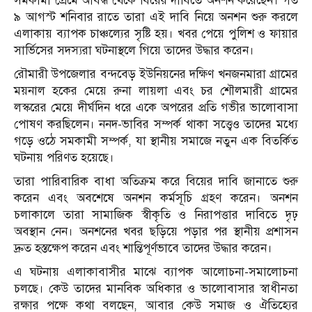
সমকামী প্রেমে আবদ্ধ থেকে বিয়ের দাবিতে অনশন করেছেন। গত
৯ আগস্ট শনিবার রাতে তারা এই দাবি নিয়ে অনশন শুরু করলে
এলাকায় ব্যাপক চাঞ্চল্যের সৃষ্টি হয়। খবর পেয়ে পুলিশ ও ফায়ার
সার্ভিসের সদস্যরা ঘটনাস্থলে গিয়ে তাদের উদ্ধার করেন।
রৌমারী উপজেলার বন্দবেড় ইউনিয়নের দক্ষিণ খনজনমারা গ্রামের
ময়নাল হকের মেয়ে রুনা লায়লা এবং চর শৌলমারী গ্রামের
লস্করের মেয়ে দীর্ঘদিন ধরে একে অপরের প্রতি গভীর ভালোবাসা
পোষণ করছিলেন। ননদ-ভাবির সম্পর্ক থাকা সত্ত্বেও তাদের মধ্যে
গড়ে ওঠে সমকামী সম্পর্ক, যা স্থানীয় সমাজে নতুন এক বিতর্কিত
ঘটনায় পরিণত হয়েছে।
তারা পারিবারিক বাধা অতিক্রম করে বিয়ের দাবি জানাতে শুরু
করেন এবং অবশেষে অনশন কর্মসূচি গ্রহণ করেন। অনশন
চলাকালে তারা সামাজিক স্বীকৃতি ও নিরাপত্তার দাবিতে দৃঢ়
অবস্থান নেন। অনশনের খবর ছড়িয়ে পড়ার পর স্থানীয় প্রশাসন
দ্রুত হস্তক্ষেপ করেন এবং শান্তিপূর্ণভাবে তাদের উদ্ধার করেন।
এ ঘটনায় এলাকাবাসীর মাঝে ব্যাপক আলোচনা-সমালোচনা
চলছে। কেউ তাদের মানবিক অধিকার ও ভালোবাসার স্বাধীনতা
রক্ষার পক্ষে কথা বলছেন, আবার কেউ সমাজ ও ঐতিহ্যের