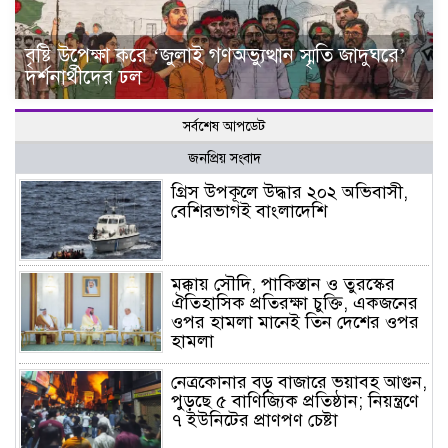
বৃষ্টি উপেক্ষা করে ‘জুলাই গণঅভ্যুত্থান স্মৃতি জাদুঘরে’
দর্শনার্থীদের ঢল
সর্বশেষ আপডেট
জনপ্রিয় সংবাদ
গ্রিস উপকূলে উদ্ধার ২০২ অভিবাসী,
বেশিরভাগই বাংলাদেশি
মক্কায় সৌদি, পাকিস্তান ও তুরস্কের
ঐতিহাসিক প্রতিরক্ষা চুক্তি, একজনের
ওপর হামলা মানেই তিন দেশের ওপর
হামলা
নেত্রকোনার বড় বাজারে ভয়াবহ আগুন,
পুড়ছে ৫ বাণিজ্যিক প্রতিষ্ঠান; নিয়ন্ত্রণে
৭ ইউনিটের প্রাণপণ চেষ্টা