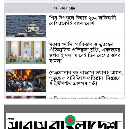
জনপ্রিয় সংবাদ
গ্রিস উপকূলে উদ্ধার ২০২ অভিবাসী,
বেশিরভাগই বাংলাদেশি
মক্কায় সৌদি, পাকিস্তান ও তুরস্কের
ঐতিহাসিক প্রতিরক্ষা চুক্তি, একজনের
ওপর হামলা মানেই তিন দেশের ওপর
হামলা
নেত্রকোনার বড় বাজারে ভয়াবহ আগুন,
পুড়ছে ৫ বাণিজ্যিক প্রতিষ্ঠান; নিয়ন্ত্রণে
৭ ইউনিটের প্রাণপণ চেষ্টা
সাকিবের দেশে ফেরা ও জাতীয় দলে
ফেরার সম্ভাবনা নেই, ইঙ্গিত ক্রীড়া
প্রতিমন্ত্রীর
ফেসবুকে যুক্ত হলো বিকাশ, সহজ