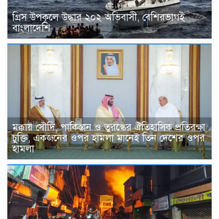
গ্রিস উপকূলে উদ্ধার ২০২ অভিবাসী, বেশিরভাগই
বাংলাদেশি
মক্কায় সৌদি, পাকিস্তান ও তুরস্কের ঐতিহাসিক প্রতিরক্ষা
চুক্তি, একজনের ওপর হামলা মানেই তিন দেশের ওপর
হামলা