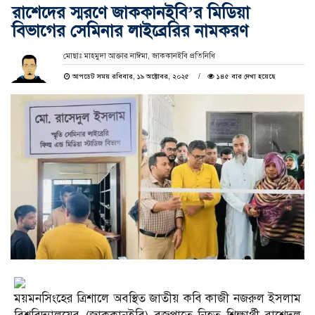
রাশেদের স্মরণে জাককানইবি’র মিডিয়া
বিভাগের সেমিনার লাইব্রেরির নামকরণ
মোছাঃ মাহমুদা আক্তার নাঈমা, জাককানইবি প্রতিনিধি
আপডেট সময় রবিবার, ১৯ অক্টোবর, ২০২৫
১৪৫ বার দেখা হয়েছে
ময়মনসিংহের ত্রিশালে অবস্থিত জাতীয় কবি কাজী নজরুল ইসলাম