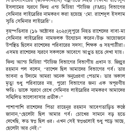
বিশ্ববিদ্যালয়ের (জাককানইবি) বজ্রপাতে নিহত শিক্ষার্থী রাশেদুল
ইসলামের স্মরণে ফিল্ম এন্ড মিডিয়া স্টাডিজ (FMS) বিভাগের
সেমিনার লাইব্রেরির নামকরণ করা হয়েছে ‘মো. রাশেদুল ইসলাম
স্মৃতি সেমিনার লাইব্রেরি’।
বৃহস্পতিবার (১৬ অক্টোবর ২০২৫)দুপুরে নিহত রাশেদের বাবা-মা
সেমিনার লাইব্রেরির নামফলক উন্মোচন করেন।উক্ত আয়োজনে
উপস্থিত ছিলেন রাশেদের পরিবারের সদস্য, শিক্ষক ও সহপাঠীরা।
এসময় রাশেদের স্মরণে সকলকে আবেগে আপ্লুত হতে দেখা যায়।
ফিল্ম অ্যান্ড মিডিয়া স্টাডিজ বিভাগের বিভাগীয় প্রধান ড. জিল্লুর
রহমান পল বলেন, “রাশেদ ছিল আমাদের বিভাগের গর্ব। তার
ভাবনা ও উদ্যমে আমরা অনেক অনুপ্রেরণা পেতাম। তার অকাল
মৃত্যু শুধু পরিবারের নয়, পুরো বিভাগের জন্য এক অপূরণীয়
ক্ষতি। তাকে স্মরণে রেখে সেমিনার লাইব্রেরির নামকরণ আমাদের
সম্মিলিত ভালোবাসার প্রতীক।”
পাশাপাশি রাশেদের পিতা রাহেনুর রহমান আবেগতাড়িত কণ্ঠে
জানান,“ছেলেটা ছিল আমার গর্ব। চোখের সামনে বড় হতে
দেখেছি, কত স্বপ্ন ছিল ওর। এখন সেই স্বপ্নগুলোই শুধু পড়ে আছে,
ছেলেটা আর নেই।”