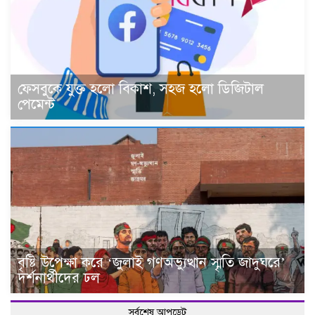
ফেসবুকে যুক্ত হলো বিকাশ, সহজ হলো ডিজিটাল
পেমেন্ট
বৃষ্টি উপেক্ষা করে ‘জুলাই গণঅভ্যুত্থান স্মৃতি জাদুঘরে’
দর্শনার্থীদের ঢল
সর্বশেষ আপডেট