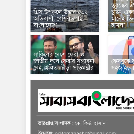
তুরস্কের ঐ
গ্রিস উপকূলে উদ্ধার ২০২
চুক্তি, 
অভিবাসী, বেশিরভাগই
মানেই তি
বাংলাদেশি
হামলা
সাকিবের দেশে ফেরা ও
জাতীয় দলে ফেরার সম্ভাবনা
ফেসবুকে য
নেই, ইঙ্গিত ক্রীড়া প্রতিমন্ত্রীর
সহজ হলো 
ভারপ্রাপ্ত সম্পাদক :
কে. কিউ. হাসান
ইমেইল:
editorsabasbd@gmail.com