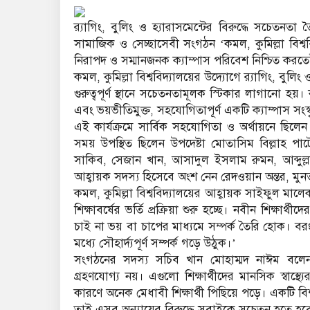
র‍্যাগিং, বুলিং ও হ্যারাসমেন্টের বিরুদ্ধে সচেতনতা তৈ
সামাজিক ও সেচ্ছাসেবী সংগঠন ‘কমল, কুমিল্লা বিশ্ববি
নিরাপদ ও সম্মানজনক ক্যাম্পাস পরিবেশ নিশ্চিত কর
কমল, কুমিল্লা বিশ্ববিদ্যালয়ের উদ্যোগে র‍্যাগিং, বুলিং
গুরুত্বপূর্ণ স্থানে সচেতনতামূলক স্টিকার লাগানো হয়। ক
এবং ভয়ভীতিমুক্ত, সহযোগিতাপূর্ণ একটি ক্যাম্পাস সংস
এই কার্যক্রমে সার্বিক সহযোগিতা ও অর্থায়নে ছিলেন ক
সময় উপস্থিত ছিলেন উপদেষ্টা মোতাসিম বিল্লাহ পা
সাকিব, সেজান খান, আসাদুল ইসলাম রুমন, আব্দুল
আহ্বায়ক সদস্য হিসেবে অংশ নেন রেদওয়ান অন্তর, মু
কমল, কুমিল্লা বিশ্ববিদ্যালয়ের আহ্বায়ক সাইফুল মা
শিক্ষাবর্ষের ভর্তি প্রক্রিয়া শুরু হচ্ছে। নবীন শিক্ষ
চাই না ভয় বা চাপের মাধ্যমে সম্পর্ক তৈরি হোক। বর
মধ্যে সৌহার্দ্যপূর্ণ সম্পর্ক গড়ে উঠুক।’
সংগঠনের সদস্য সচিব খান মোহাম্মদ নাঈম বলেন, বি
গ্রহণযোগ্য নয়। এগুলো শিক্ষার্থীদের মানসিক স্বাস্
কারণে অনেক মেধাবী শিক্ষার্থী পিছিয়ে পড়ে। একটি ব
তাই এসব অন্যায়ের বিরুদ্ধে সবাইকে সচেতন হতে হবে