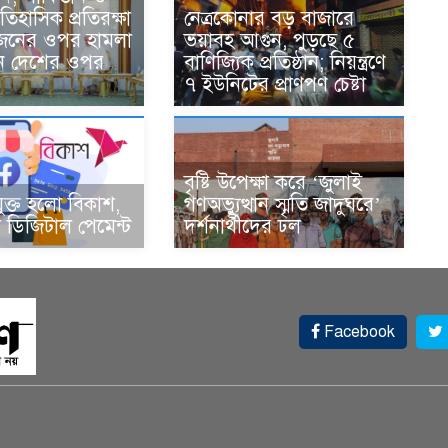
তিহাসিক প্রতিরক্ষা
নেত্রকোনার বড় বাজারে
একজনের ওপর হামলা
ভয়াবহ আগুন, পুড়ছে ৫
ন দেশের ওপর
বাণিজ্যিক প্রতিষ্ঠান; নিয়ন্ত্রণে
৭ ইউনিটের প্রাণপণ চেষ্টা
বৃষ্টি উপেক্ষা করে ‘জুলাই
ুক্ত হলো বিকাশ,
গণঅভ্যুত্থান স্মৃতি জাদুঘরে’
ডিজিটাল পেমেন্ট
দর্শনার্থীদের ঢল
Facebook