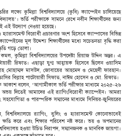
রির লক্ষ্যে কুমিল্লা বিশ্ববিদ্যালয়ে (কুবি) ক্যাম্পেইন চালিয়েছে
দ্যালয়’। ভর্তি পরীক্ষাকে সামনে রেখে নবীন শিক্ষার্থীদের জন্য
তেই এই উদ্যোগ নেওয়া হয়েছে।
 ও হ্যারাসমেন্ট বিরোধী প্রচারণার অংশ হিসেবে ক্যাম্পাসের বিভিন্ন
্যাম্পেইনের মূল উদ্দেশ্য শিক্ষার্থীদের মধ্যে সচেতনতা বৃদ্ধি করা
্কৃতি গড়ে তোলা।
মল, কুমিল্লা বিশ্ববিদ্যালয়ের উপদেষ্টা রিয়াজ উদ্দিন অন্তর। এ
টোয়ারী রিফাত। এছাড়া যুগ্ম আহ্বায়ক হিসেবে ছিলেন ওয়াসিম
্লাহ মোহাম্মদ মাসউদ, জোবায়ের আহমেদ ও মেহেদী ফারহান।
নতাসির বিল্লাহ পাটোয়ারী সিফাত, নাঈম হোসেন ও মো. রিফাত।
লেক আকাশ বলেন, ‘আগামীকাল ভর্তি পরীক্ষার মাধ্যমে ২০২৫–২৬
ার্থীদের অভয় দিতেই আমাদের এই র‍্যাগিংবিরোধী ক্যাম্পেইন। আমরা
ং সহযোগিতা ও পারস্পরিক সম্মানের মাধ্যমে সিনিয়র-জুনিয়রের
শ্ববিদ্যালয়ে র‍্যাগিং, বুলিং ও হ্যারাসমেন্ট কোনোভাবেই
স
থ্যের ক্ষতি করে এবং শিক্ষার পরিবেশ নষ্ট করে। ভয় ও অপমানের
িশ্ববিদ্যালয় হওয়া উচিত নিরাপদ, সম্মানজনক ও মানবিক জায়গা।
 এবং একসঙ্গে দাঁড়াতে হবে।