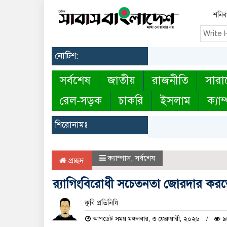
শনিবা
নোটিশ:
সর্বশেষ
জাতীয়
রাজনীতি
সারা
রেল-সড়ক
চাকরি
ইসলাম
ক্যাম
শিরোনামঃ
ক্যাম্পাস
,
সর্বশেষ
প্রচ্ছদ
র‍্যাগিংবিরোধী সচেতনতা জোরদার করত
কুবি প্রতিনিধি
আপডেট সময় মঙ্গলবার, ৩ ফেব্রুয়ারী, ২০২৬
৯৪