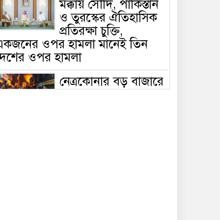
মক্কায় সৌদি, পাকিস্তান
ও তুরস্কের ঐতিহাসিক
প্রতিরক্ষা চুক্তি,
একজনের ওপর হামলা মানেই তিন
দেশের ওপর হামলা
নেত্রকোনার বড় বাজারে
ভয়াবহ আগুন, পুড়ছে ৫
বাণিজ্যিক প্রতিষ্ঠান;
িয়ন্ত্রণে ৭ ইউনিটের প্রাণপণ চেষ্টা
সাকিবের দেশে ফেরা ও
জাতীয় দলে ফেরার
সম্ভাবনা নেই, ইঙ্গিত
্রীড়া প্রতিমন্ত্রীর
ফেসবুকে যুক্ত হলো