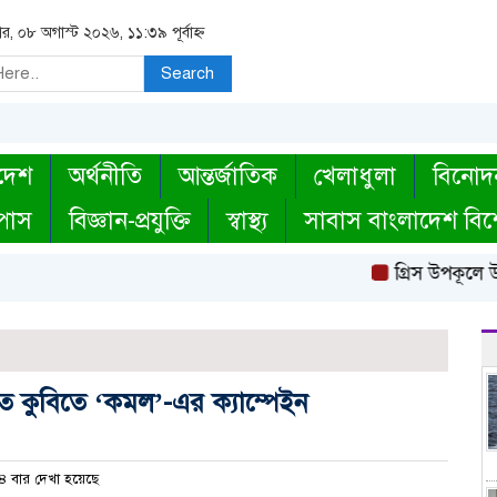
র, ০৮ অগাস্ট ২০২৬, ১১:৩৯ পূর্বাহ্ন
Search
দেশ
অর্থনীতি
আন্তর্জাতিক
খেলাধুলা
বিনোদ
্পাস
বিজ্ঞান-প্রযুক্তি
স্বাস্থ্য
সাবাস বাংলাদেশ বিশ
গ্রিস উপকূলে উদ্
ে কুবিতে ‘কমল’-এর ক্যাম্পেইন
 বার দেখা হয়েছে