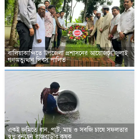
বালিয়াকান্দিতে উপজেলা প্রশাসনের আয়োজনে জুলাই
গণঅভ্যুত্থান দিবস পালিত
একই জমিতে ধান, পাট, মাছ ও সবজি চাষে সফলতার
স্বপ্ন বুনছেন রাজবাড়ীর কৃষক