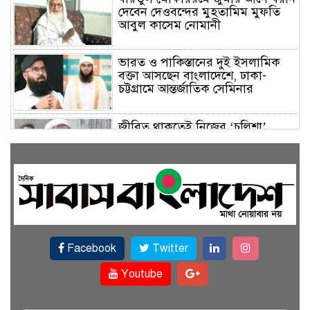
দেবেন দেওবন্দের মুহতামিম মুফতি
আবুল কাসেম নোমানী
ভারত ও পাকিস্তানের দুই ইসলামিক
বক্তা আসছেন বাংলাদেশে, ঢাকা-
চট্টগ্রামে আন্তর্জাতিক সেমিনার
জীবিত থাকতেই নিজের ‘চল্লিশা’
করলেন বৃদ্ধ, খেলেন ২ হাজার মানুষ
বালিয়াকান্দিতে উপজেলা প্রশাসনের
আয়োজনে জুলাই গণঅভ্যুত্থান দিবস
পালিত
Facebook
Twitter
একই জমিতে ধান, পাট, মাছ ও সবজি
চাষে সফলতার স্বপ্ন বুনছেন রাজবাড়ীর
Youtube
কৃষক