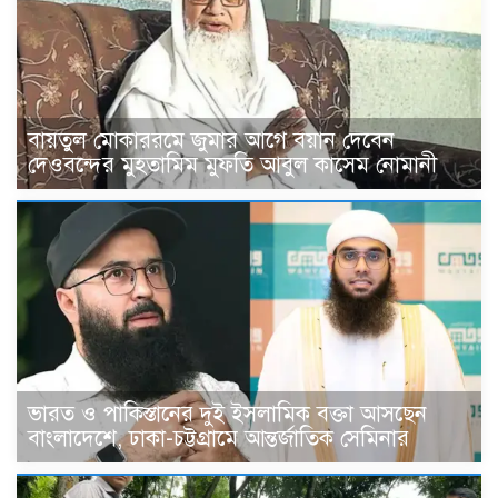
বায়তুল মোকাররমে জুমার আগে বয়ান দেবেন
দেওবন্দের মুহতামিম মুফতি আবুল কাসেম নোমানী
ভারত ও পাকিস্তানের দুই ইসলামিক বক্তা আসছেন
বাংলাদেশে, ঢাকা-চট্টগ্রামে আন্তর্জাতিক সেমিনার