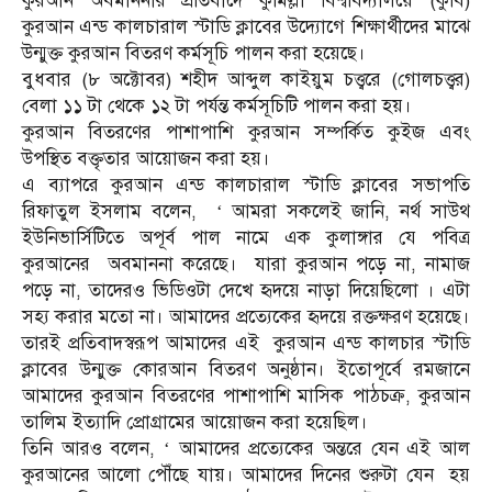
কুরআন অবমাননার প্রতিবাদে কুমিল্লা বিশ্ববিদ্যালয়ে (কুবি)
কুরআন এন্ড কালচারাল স্টাডি ক্লাবের উদ্যোগে শিক্ষার্থীদের মাঝে
উন্মুক্ত কুরআন বিতরণ কর্মসূচি পালন করা হয়েছে।
বুধবার (৮ অক্টোবর) শহীদ আব্দুল কাইয়ুম চত্ত্বরে (গোলচত্ত্বর)
বেলা ১১ টা থেকে ১২ টা পর্যন্ত কর্মসূচিটি পালন করা হয়।
কুরআন বিতরণের পাশাপাশি কুরআন সম্পর্কিত কুইজ এবং
উপস্থিত বক্তৃতার আয়োজন করা হয়।
এ ব্যাপরে কুরআন এন্ড কালচারাল স্টাডি ক্লাবের সভাপতি
রিফাতুল ইসলাম বলেন, ‘ আমরা সকলেই জানি, নর্থ সাউথ
ইউনিভার্সিটিতে অপূর্ব পাল নামে এক কুলাঙ্গার যে পবিত্র
কুরআনের অবমাননা করেছে। যারা কুরআন পড়ে না, নামাজ
পড়ে না, তাদেরও ভিডিওটা দেখে হৃদয়ে নাড়া দিয়েছিলো । এটা
সহ্য করার মতো না। আমাদের প্রত্যেকের হৃদয়ে রক্তক্ষরণ হয়েছে।
তারই প্রতিবাদস্বরূপ আমাদের এই কুরআন এন্ড কালচার স্টাডি
ক্লাবের উন্মুক্ত কোরআন বিতরণ অনুষ্ঠান। ইতোপূর্বে রমজানে
আমাদের কুরআন বিতরণের পাশাপাশি মাসিক পাঠচক্র, কুরআন
তালিম ইত্যাদি প্রোগ্রামের আয়োজন করা হয়েছিল।
তিনি আরও বলেন, ‘ আমাদের প্রত্যেকের অন্তরে যেন এই আল
কুরআনের আলো পৌঁছে যায়। আমাদের দিনের শুরুটা যেন হয়