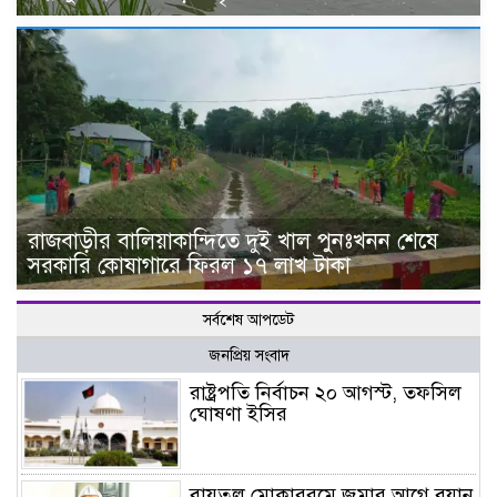
রাজবাড়ীর বালিয়াকান্দিতে দুই খাল পুনঃখনন শেষে
সরকারি কোষাগারে ফিরল ১৭ লাখ টাকা
সর্বশেষ আপডেট
জনপ্রিয় সংবাদ
রাষ্ট্রপতি নির্বাচন ২০ আগস্ট, তফসিল
ঘোষণা ইসির
বায়তুল মোকাররমে জুমার আগে বয়ান