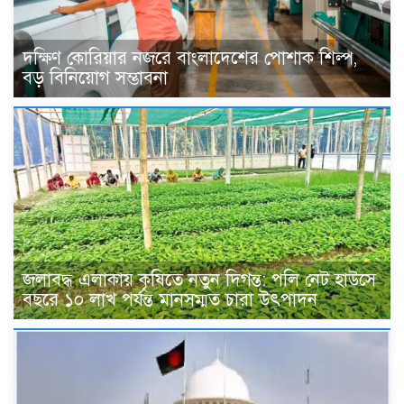
দক্ষিণ কোরিয়ার নজরে বাংলাদেশের পোশাক শিল্প,
বড় বিনিয়োগ সম্ভাবনা
জলাবদ্ধ এলাকায় কৃষিতে নতুন দিগন্ত: পলি নেট হাউসে
বছরে ১০ লাখ পর্যন্ত মানসম্মত চারা উৎপাদন