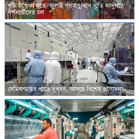
বৃষ্টি উপেক্ষা করে ‘জুলাই গণঅভ্যুত্থান স্মৃতি জাদুঘরে’
দর্শনার্থীদের ঢল
সেমিকন্ডাক্টর খাতে সুখবর, আসছে বিশেষ প্রণোদনা