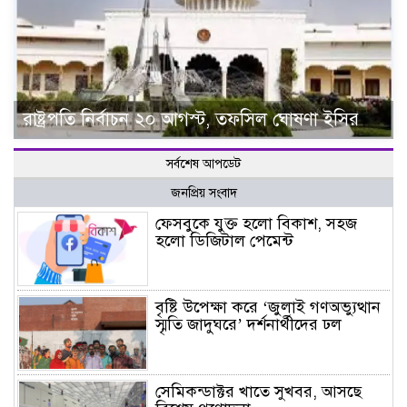
রাষ্ট্রপতি নির্বাচন ২০ আগস্ট, তফসিল ঘোষণা ইসির
সর্বশেষ আপডেট
জনপ্রিয় সংবাদ
ফেসবুকে যুক্ত হলো বিকাশ, সহজ
হলো ডিজিটাল পেমেন্ট
বৃষ্টি উপেক্ষা করে ‘জুলাই গণঅভ্যুত্থান
স্মৃতি জাদুঘরে’ দর্শনার্থীদের ঢল
সেমিকন্ডাক্টর খাতে সুখবর, আসছে