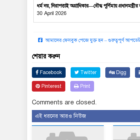
ধর্ম নয়, নিরাপত্তাই অগ্রাধিকার—বৌদ্ধ পূর্ণিমায় প্রধানমন্ত্রীর 
30 April 2026
আমাদের ফেসবুক পেজে যুক্ত হন – গুরুত্বপূর্ণ আপ
শেয়ার করুন
Facebook
Twitter
Digg
Pinterest
Print
Comments are closed.
এই ধরনের আরও নিউজ