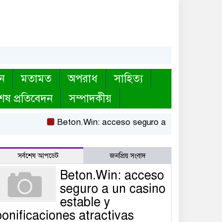
ন
মতামত
অপরাধ
সাহিত্য
েষ প্রতিবেদন
সম্পাদকীয়
Beton.Win: acceso seguro a un casino estable 
সর্বশেষ আপডেট
জনপ্রিয় সংবাদ
Beton.Win: acceso
seguro a un casino
estable y
bonificaciones atractivas