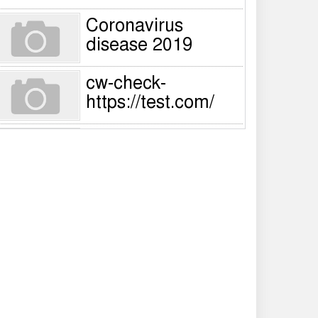
Coronavirus
disease 2019
cw-check-
https://test.com/
Donbet Casino
security guide for
UK players
Ninewins
registration steps
for UK players –
Quick sign‑up guide
Nine Wins Casino