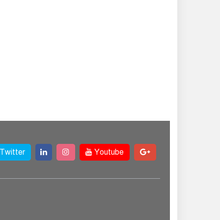
Twitter
Youtube