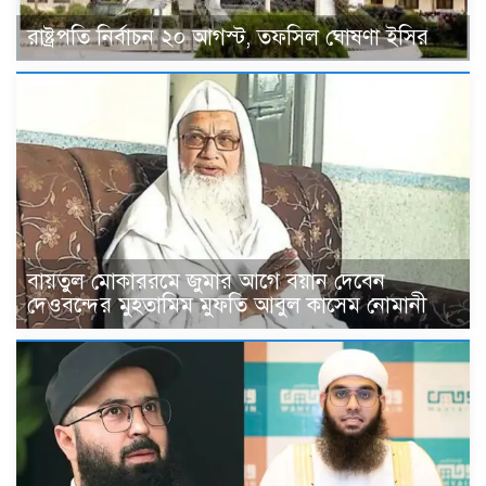
রাষ্ট্রপতি নির্বাচন ২০ আগস্ট, তফসিল ঘোষণা ইসির
বায়তুল মোকাররমে জুমার আগে বয়ান দেবেন
দেওবন্দের মুহতামিম মুফতি আবুল কাসেম নোমানী