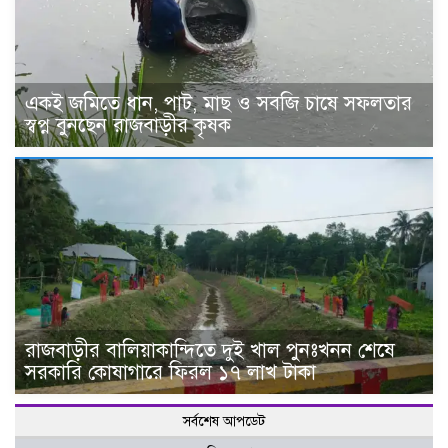
একই জমিতে ধান, পাট, মাছ ও সবজি চাষে সফলতার
স্বপ্ন বুনছেন রাজবাড়ীর কৃষক
রাজবাড়ীর বালিয়াকান্দিতে দুই খাল পুনঃখনন শেষে
সরকারি কোষাগারে ফিরল ১৭ লাখ টাকা
সর্বশেষ আপডেট