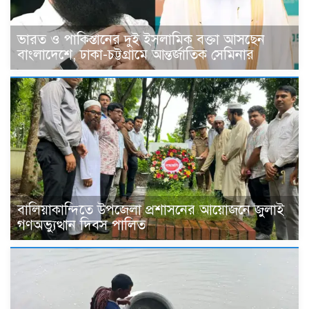
ভারত ও পাকিস্তানের দুই ইসলামিক বক্তা আসছেন
বাংলাদেশে, ঢাকা-চট্টগ্রামে আন্তর্জাতিক সেমিনার
বালিয়াকান্দিতে উপজেলা প্রশাসনের আয়োজনে জুলাই
গণঅভ্যুত্থান দিবস পালিত