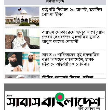
জনপ্রিয় সংবাদ
রাষ্ট্রপতি নির্বাচন ২০ আগস্ট, তফসিল
ঘোষণা ইসির
বায়তুল মোকাররমে জুমার আগে বয়ান
দেবেন দেওবন্দের মুহতামিম মুফতি
আবুল কাসেম নোমানী
ভারত ও পাকিস্তানের দুই ইসলামিক
বক্তা আসছেন বাংলাদেশে, ঢাকা-
চট্টগ্রামে আন্তর্জাতিক সেমিনার
জীবিত থাকতেই নিজের ‘চল্লিশা’
করলেন বৃদ্ধ, খেলেন ২ হাজার মানুষ
বালিয়াকান্দিতে উপজেলা প্রশাসনের
আয়োজনে জুলাই গণঅভ্যুত্থান দিবস
পালিত