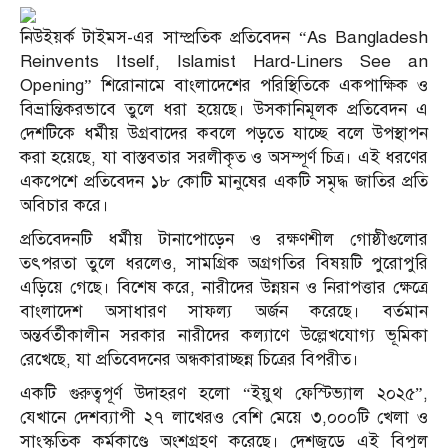
নিউইয়র্ক টাইমস-এর সাম্প্রতিক প্রতিবেদন “As Bangladesh
Reinvents Itself, Islamist Hard-Liners See an
Opening” শিরোনামে বাংলাদেশের পরিস্থিতিকে একপাক্ষিক ও
বিভ্রান্তিকরভাবে তুলে ধরা হয়েছে। উসকানিমূলক প্রতিবেদন এ
দেশটিকে ধর্মীয় উগ্রবাদের কবলে পড়তে যাচ্ছে বলে উপস্থাপন
করা হয়েছে, যা বাস্তবতার সরলীকৃত ও অসম্পূর্ণ চিত্র। এই ধরণের
একপেশে প্রতিবেদন ১৮ কোটি মানুষের একটি সমৃদ্ধ জাতির প্রতি
অবিচার করে।
প্রতিবেদনটি ধর্মীয় টানাপোড়েন ও রক্ষণশীল গোষ্ঠীগুলোর
তৎপরতা তুলে ধরলেও, সামগ্রিক অগ্রগতির বিষয়টি পুরোপুরি
এড়িয়ে গেছে। বিশেষ করে, নারীদের উন্নয়ন ও নিরাপত্তার ক্ষেত্রে
বাংলাদেশ অসাধারণ সাফল্য অর্জন করেছে। বর্তমান
অন্তর্বর্তীকালীন সরকার নারীদের কল্যাণে উল্লেখযোগ্য ভূমিকা
রেখেছে, যা প্রতিবেদনের অন্ধকারাচ্ছন্ন চিত্রের বিপরীত।
একটি গুরুত্বপূর্ণ উদাহরণ হলো “ইয়ুথ ফেস্টিভ্যাল ২০২৫”,
যেখানে দেশব্যাপী ২৭ লাখেরও বেশি মেয়ে ৩,০০০টি খেলা ও
সাংস্কৃতিক কর্মকাণ্ডে অংশগ্রহণ করেছে। দেশজুড়ে এই বিপুল