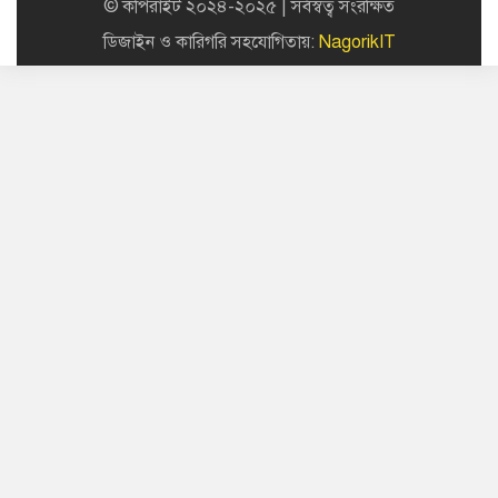
© কপিরাইট ২০২৪-২০২৫ | সর্বস্বত্ব সংরক্ষিত
ডিজাইন ও কারিগরি সহযোগিতায়:
NagorikIT