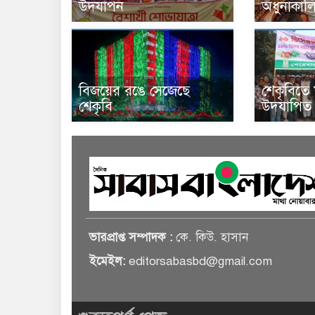
উদযাপন
অধুনাকালি
বিজয়ের রঙে সেজেছে
শেকৃবিতে
শেকৃবি
উদযাপিত
ভারপ্রাপ্ত সম্পাদক :
কে. কিউ. হাসান
ইমেইল:
editorsabasbd@gmail.com