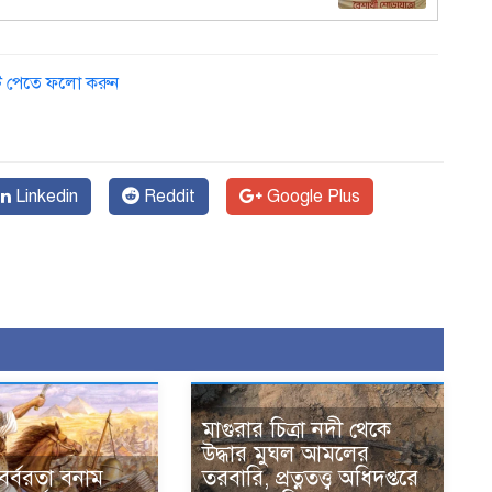
ডেট পেতে ফলো করুন
Linkedin
Reddit
Google Plus
মাগুরার চিত্রা নদী থেকে
উদ্ধার মুঘল আমলের
 বর্বরতা বনাম
তরবারি, প্রত্নতত্ত্ব অধিদপ্তরে