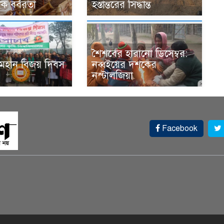
ক বর্বরতা
হস্তান্তরের সিদ্ধান্ত
শৈশবের হারানো ডিসেম্বর:
 মহান বিজয় দিবস
নব্বইয়ের দশকের
নস্টালজিয়া
Facebook