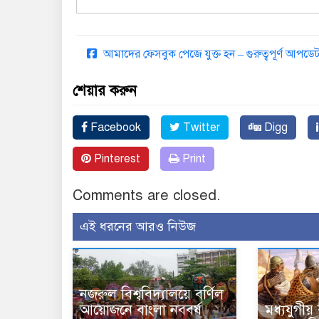
আমাদের ফেসবুক পেজে যুক্ত হন – গুরুত্বপূর্ণ আপ
শেয়ার করুন
Facebook
Twitter
Digg
Pinterest
Print
Comments are closed.
এই ধরনের আরও নিউজ
নজরুল বিশ্ববিদ্যালয়ে বর্ণিল
আয়োজনে বাংলা নববর্ষ
মধ্যযুগীয়