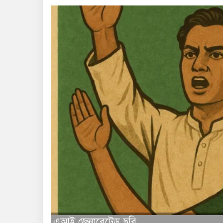
এআই জেনারেটেড ছবি