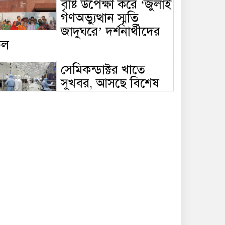
বৃষ্টি উপেক্ষা করে ‘জুলাই
গণঅভ্যুত্থান স্মৃতি
জাদুঘরে’ দর্শনার্থীদের
ঢল
সেমিকন্ডাক্টর খাতে
সুখবর, আসছে বিশেষ
প্রণোদনা
দক্ষিণ কোরিয়ার নজরে
বাংলাদেশের পোশাক
শিল্প, বড় বিনিয়োগ
ম্ভাবনা
জলাবদ্ধ এলাকায়
কৃষিতে নতুন দিগন্ত:
পলি নেট হাউসে বছরে