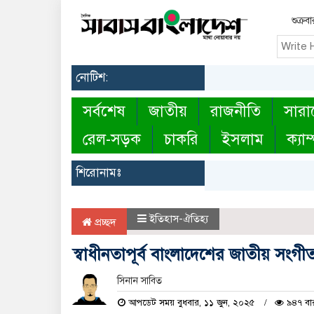
শুক্র
নোটিশ:
সর্বশেষ
জাতীয়
রাজনীতি
সারা
রেল-সড়ক
চাকরি
ইসলাম
ক্যাম
শিরোনামঃ
ইতিহাস-ঐতিহ্য
প্রচ্ছদ
স্বাধীনতাপূর্ব বাংলাদেশের জাতীয় সংগী
সিনান সাবিত
আপডেট সময় বুধবার, ১১ জুন, ২০২৫
৯৪৭ বার