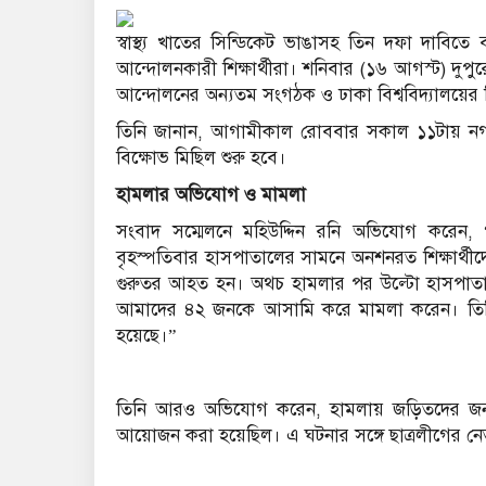
স্বাস্থ্য খাতের সিন্ডিকেট ভাঙাসহ তিন দফা দাব
আন্দোলনকারী শিক্ষার্থীরা। শনিবার (১৬ আগস্ট) দুপু
আন্দোলনের অন্যতম সংগঠক ও ঢাকা বিশ্ববিদ্যালয়ের শিক্
তিনি জানান, আগামীকাল রোববার সকাল ১১টায় নগরে
বিক্ষোভ মিছিল শুরু হবে।
হামলার অভিযোগ ও মামলা
সংবাদ সম্মেলনে মহিউদ্দিন রনি অভিযোগ করেন, “
বৃহস্পতিবার হাসপাতালের সামনে অনশনরত শিক্ষার
গুরুতর আহত হন। অথচ হামলার পর উল্টো হাসপাতালে
আমাদের ৪২ জনকে আসামি করে মামলা করেন। তিনি 
হয়েছে।”
তিনি আরও অভিযোগ করেন, হামলায় জড়িতদের জন্য বৃহ
আয়োজন করা হয়েছিল। এ ঘটনার সঙ্গে ছাত্রলীগের নেতা