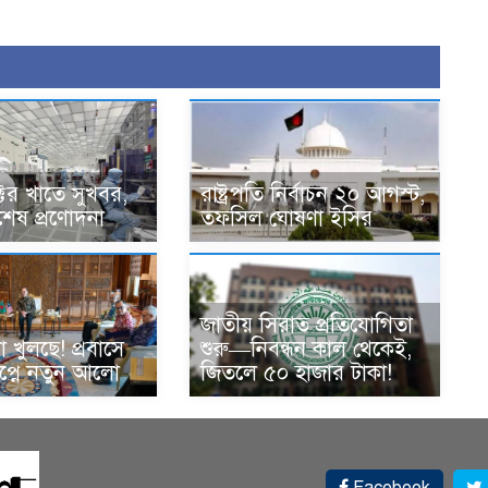
ক্টর খাতে সুখবর,
রাষ্ট্রপতি নির্বাচন ২০ আগস্ট,
েষ প্রণোদনা
তফসিল ঘোষণা ইসির
জাতীয় সিরাত প্রতিযোগিতা
 খুলছে! প্রবাসে
শুরু—নিবন্ধন কাল থেকেই,
বপ্নে নতুন আলো
জিতলে ৫০ হাজার টাকা!
Facebook