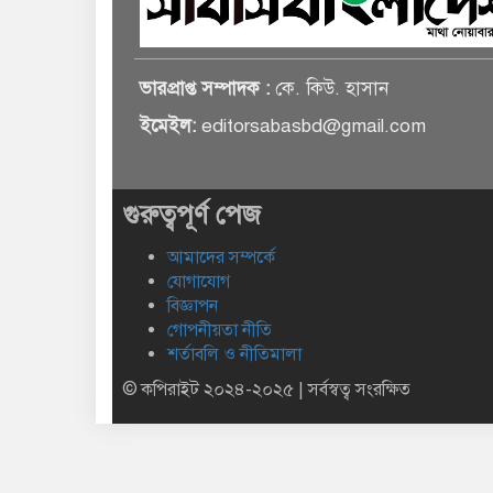
ভারপ্রাপ্ত সম্পাদক :
কে. কিউ. হাসান
ইমেইল:
editorsabasbd@gmail.com
গুরুত্বপূর্ণ পেজ
আমাদের সম্পর্কে
যোগাযোগ
বিজ্ঞাপন
গোপনীয়তা নীতি
শর্তাবলি ও নীতিমালা
© কপিরাইট ২০২৪-২০২৫ | সর্বস্বত্ব সংরক্ষিত