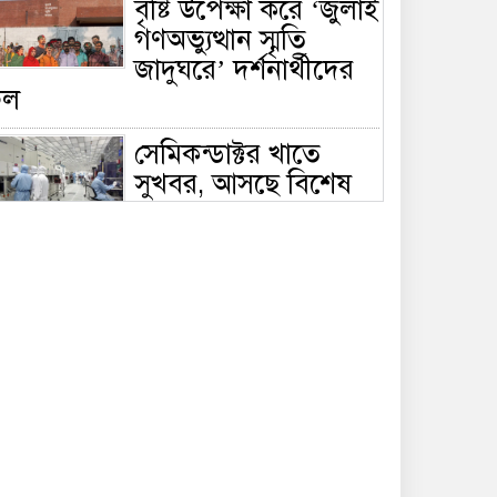
বৃষ্টি উপেক্ষা করে ‘জুলাই
গণঅভ্যুত্থান স্মৃতি
জাদুঘরে’ দর্শনার্থীদের
ঢল
সেমিকন্ডাক্টর খাতে
সুখবর, আসছে বিশেষ
প্রণোদনা
দক্ষিণ কোরিয়ার নজরে
বাংলাদেশের পোশাক
শিল্প, বড় বিনিয়োগ
ম্ভাবনা
জলাবদ্ধ এলাকায়
কৃষিতে নতুন দিগন্ত:
পলি নেট হাউসে বছরে