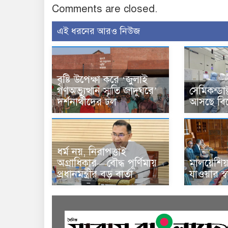
Comments are closed.
এই ধরনের আরও নিউজ
বৃষ্টি উপেক্ষা করে ‘জুলাই
গণঅভ্যুত্থান স্মৃতি জাদুঘরে’
সেমিকন্ডা
দর্শনার্থীদের ঢল
আসছে বিশ
ধর্ম নয়, নিরাপত্তাই
অগ্রাধিকার—বৌদ্ধ পূর্ণিমায়
মালয়েশিয়া
প্রধানমন্ত্রীর বড় বার্তা
যাওয়ার স্