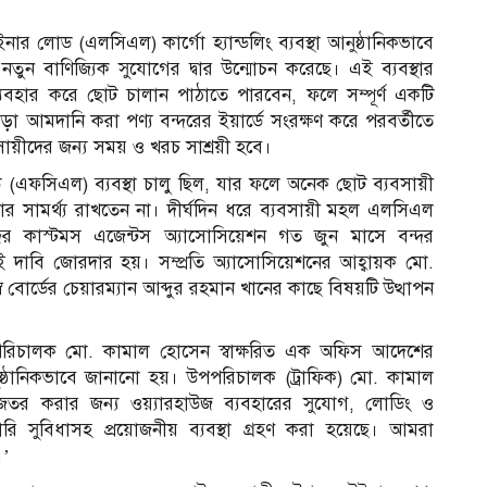
১
েইনার লোড (এলসিএল) কার্গো হ্যান্ডলিং ব্যবস্থা আনুষ্ঠানিকভাবে
তুন বাণিজ্যিক সুযোগের দ্বার উন্মোচন করেছে। এই ব্যবস্থার
যবহার করে ছোট চালান পাঠাতে পারবেন, ফলে সম্পূর্ণ একটি
 আমদানি করা পণ্য বন্দরের ইয়ার্ডে সংরক্ষণ করে পরবর্তীতে
যবসায়ীদের জন্য সময় ও খরচ সাশ্রয়ী হবে।
এফসিএল) ব্যবস্থা চালু ছিল, যার ফলে অনেক ছোট ব্যবসায়ী
র সামর্থ্য রাখতেন না। দীর্ঘদিন ধরে ব্যবসায়ী মহল এলসিএল
দর কাস্টমস এজেন্টস অ্যাসোসিয়েশন গত জুন মাসে বন্দর
 দাবি জোরদার হয়। সম্প্রতি অ্যাসোসিয়েশনের আহ্বায়ক মো.
বোর্ডের চেয়ারম্যান আব্দুর রহমান খানের কাছে বিষয়টি উত্থাপন
পপরিচালক মো. কামাল হোসেন স্বাক্ষরিত এক অফিস আদেশের
ষ্ঠানিকভাবে জানানো হয়। উপপরিচালক (ট্রাফিক) মো. কামাল
চ
তর করার জন্য ওয়্যারহাউজ ব্যবহারের সুযোগ, লোডিং ও
ি সুবিধাসহ প্রয়োজনীয় ব্যবস্থা গ্রহণ করা হয়েছে। আমরা
।’