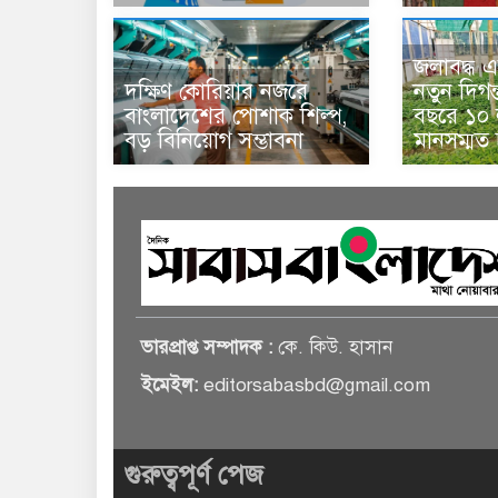
জলাবদ্ধ এ
দক্ষিণ কোরিয়ার নজরে
নতুন দিগন
বাংলাদেশের পোশাক শিল্প,
বছরে ১০ ল
বড় বিনিয়োগ সম্ভাবনা
মানসম্মত
ভারপ্রাপ্ত সম্পাদক :
কে. কিউ. হাসান
ইমেইল:
editorsabasbd@gmail.com
গুরুত্বপূর্ণ পেজ