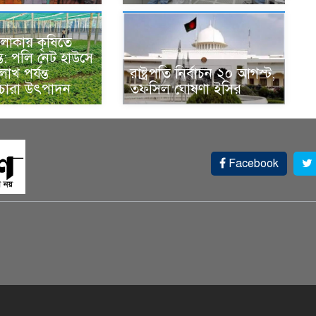
লাকায় কৃষিতে
্ত: পলি নেট হাউসে
াখ পর্যন্ত
রাষ্ট্রপতি নির্বাচন ২০ আগস্ট,
 চারা উৎপাদন
তফসিল ঘোষণা ইসির
Facebook