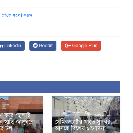
ডেট পেতে ফলো করুন
Linkedin
Reddit
Google Plus
ক্ষা করে ‘জুলাই
ান স্মৃতি জাদুঘরে’
সেমিকন্ডাক্টর খাতে সুখবর,
দের ঢল
আসছে বিশেষ প্রণোদনা