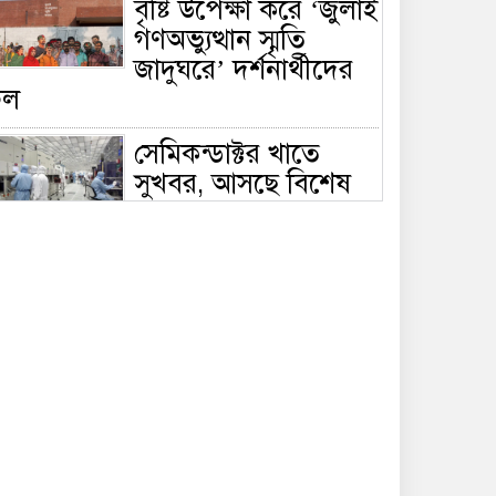
বৃষ্টি উপেক্ষা করে ‘জুলাই
গণঅভ্যুত্থান স্মৃতি
জাদুঘরে’ দর্শনার্থীদের
ঢল
সেমিকন্ডাক্টর খাতে
সুখবর, আসছে বিশেষ
প্রণোদনা
দক্ষিণ কোরিয়ার নজরে
বাংলাদেশের পোশাক
শিল্প, বড় বিনিয়োগ
ম্ভাবনা
জলাবদ্ধ এলাকায়
কৃষিতে নতুন দিগন্ত:
পলি নেট হাউসে বছরে