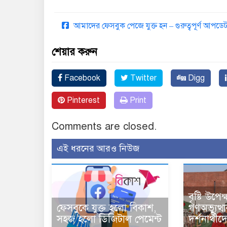
আমাদের ফেসবুক পেজে যুক্ত হন – গুরুত্বপূর্ণ আপ
শেয়ার করুন
Facebook
Twitter
Digg
Pinterest
Print
Comments are closed.
এই ধরনের আরও নিউজ
বৃষ্টি উপে
ফেসবুকে যুক্ত হলো বিকাশ,
গণঅভ্যুত্থ
সহজ হলো ডিজিটাল পেমেন্ট
দর্শনার্থী