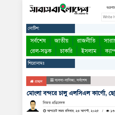
শুক্র
নোটিশ:
সর্বশেষ
জাতীয়
রাজনীতি
সারা
রেল-সড়ক
চাকরি
ইসলাম
ক্যাম
শিরোনামঃ
ব্যবসা-বাণিজ্য
,
সর্বশেষ
প্রচ্ছদ
মোংলা বন্দরে চালু এলসিএল কার্গো, ছ
নিজস্ব প্রতিবেদক
আপডেট সময় রবিবার, ২৪ আগস্ট, ২০২৫
১৩৩