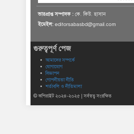
ভারপ্রাপ্ত সম্পাদক :
কে. কিউ. হাসান
ইমেইল:
editorsabasbd@gmail.com
গুরুত্বপূর্ণ পেজ
আমাদের সম্পর্কে
যোগাযোগ
বিজ্ঞাপন
গোপনীয়তা নীতি
শর্তাবলি ও নীতিমালা
© কপিরাইট ২০২৪-২০২৫ | সর্বস্বত্ব সংরক্ষিত