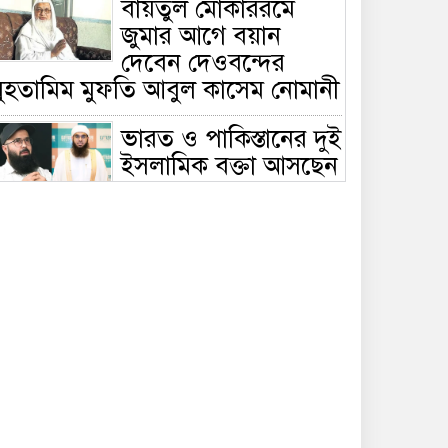
বায়তুল মোকাররমে
জুমার আগে বয়ান
দেবেন দেওবন্দের
মুহতামিম মুফতি আবুল কাসেম নোমানী
ভারত ও পাকিস্তানের দুই
ইসলামিক বক্তা আসছেন
বাংলাদেশে, ঢাকা-
ট্টগ্রামে আন্তর্জাতিক সেমিনার
জীবিত থাকতেই নিজের
‘চল্লিশা’ করলেন বৃদ্ধ,
খেলেন ২ হাজার মানুষ
বালিয়াকান্দিতে
উপজেলা প্রশাসনের
আয়োজনে জুলাই