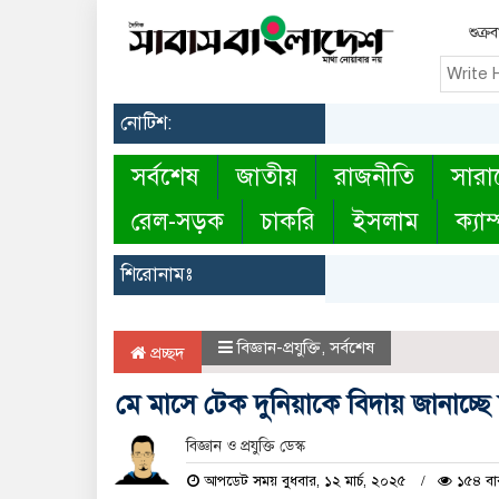
শুক্র
নোটিশ:
সর্বশেষ
জাতীয়
রাজনীতি
সারা
রেল-সড়ক
চাকরি
ইসলাম
ক্যাম
শিরোনামঃ
বিজ্ঞান-প্রযুক্তি
,
সর্বশেষ
প্রচ্ছদ
মে মাসে টেক দুনিয়াকে বিদায় জানাচ্ছে 
বিজ্ঞান ও প্রযুক্তি ডেস্ক
আপডেট সময় বুধবার, ১২ মার্চ, ২০২৫
১৫৪ বা