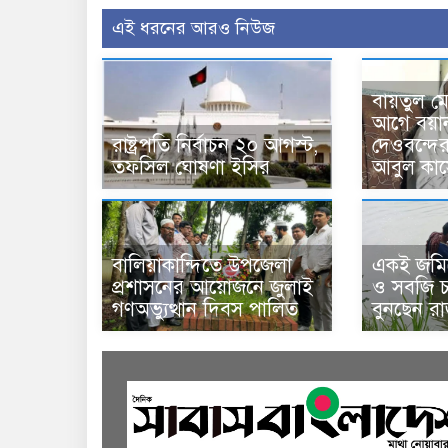
এই ধরনের আরও নিউজ
বায়তুল ম
আগে বয়া
রাষ্ট্রপতি নির্বাচন ২০ আগস্ট,
দেওবন্দে
তফসিল ঘোষণা ইসির
আবুল কাস
বালিয়াকান্দিতে উপজেলা
একই জমিত
প্রশাসনের আয়োজনে জুলাই
ও সবজি চা
গণঅভ্যুত্থান দিবস পালিত
বুনছেন র