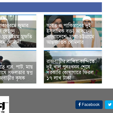
োকাররমে জুমার
ভারত ও পাকিস্তানের দুই
ন দেবেন
ইসলামিক বক্তা আসছেন
র মুহতামিম মুফতি
বাংলাদেশে, ঢাকা-চট্টগ্রামে
েম নোমানী
আন্তর্জাতিক সেমিনার
রাজবাড়ীর বালিয়াকান্দিতে
ে ধান, পাট, মাছ
দুই খাল পুনঃখনন শেষে
ষে সফলতার স্বপ্ন
সরকারি কোষাগারে ফিরল
াজবাড়ীর কৃষক
১৭ লাখ টাকা
Facebook