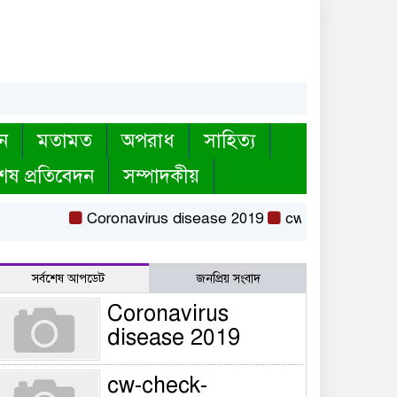
ন
মতামত
অপরাধ
সাহিত্য
েষ প্রতিবেদন
সম্পাদকীয়
Coronavirus disease 2019
cw-check-https://test.co
সর্বশেষ আপডেট
জনপ্রিয় সংবাদ
Coronavirus
disease 2019
cw-check-