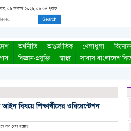
িবার, ০৬ অগাস্ট ২০২৬, ০৯:০৫ পূর্বাহ্ন
Search
দেশ
অর্থনীতি
আন্তর্জাতিক
খেলাধুলা
বিনোদ
্পাস
বিজ্ঞান-প্রযুক্তি
স্বাস্থ্য
সাবাস বাংলাদেশ বিশ
আইন বিষয়ে শিক্ষার্থীদের ওরিয়েন্টেশন
৩৭ বার দেখা হয়েছে