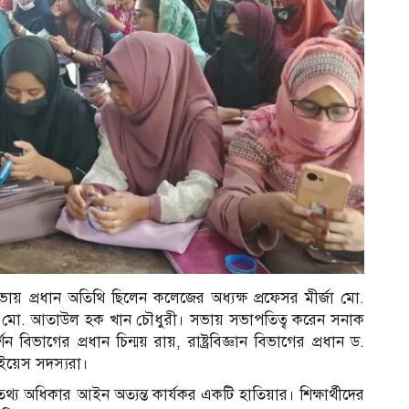
সভায় প্রধান অতিথি ছিলেন কলেজের অধ্যক্ষ প্রফেসর মীর্জা মো.
ফেসর মো. আতাউল হক খান চৌধুরী। সভায় সভাপতিত্ব করেন সনাক
িভাগের প্রধান চিন্ময় রায়, রাষ্ট্রবিজ্ঞান বিভাগের প্রধান ড.
 ইয়েস সদস্যরা।
ধে তথ্য অধিকার আইন অত্যন্ত কার্যকর একটি হাতিয়ার। শিক্ষার্থীদের