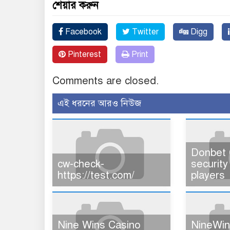
শেয়ার করুন
Facebook
Twitter
Digg
Pinterest
Print
Comments are closed.
এই ধরনের আরও নিউজ
Donbet 
cw-check-
security
https://test.com/
players
Nine Wins Casino
NineWin