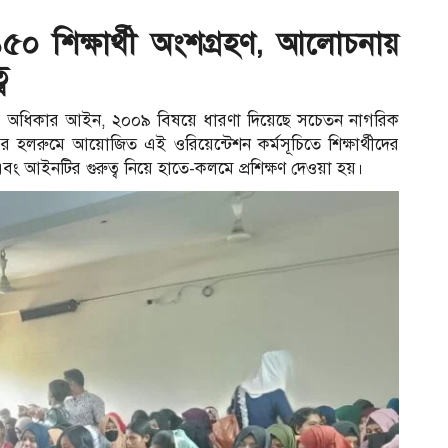
০ শিক্ষার্থী অংশগ্রহণ, আলোচনায়
ব
 তথ্য অধিকার আইন, ২০০৯ বিষয়ে ধারণা দিয়েছে সচেতন নাগরিক
হলরুমে আয়োজিত এই ওরিয়েন্টেশন কর্মসূচিতে শিক্ষার্থীদের
বং আইনটির গুরুত্ব নিয়ে হাতে-কলমে প্রশিক্ষণ দেওয়া হয়।