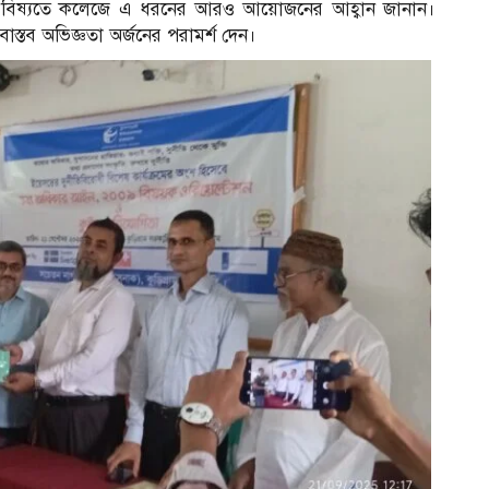
 ভবিষ্যতে কলেজে এ ধরনের আরও আয়োজনের আহ্বান জানান।
বাস্তব অভিজ্ঞতা অর্জনের পরামর্শ দেন।