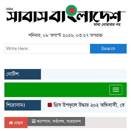
শনিবার, ০৮ অগাস্ট ২০২৬, ০৩:২৭ অপরাহ্ন
Search
নোটিশ:
Toggl
শিরোনামঃ
গ্রিস উপকূলে উদ্ধার ২০২ অভিবাসী, বেশিরভাগই
ক্যাম্পাস
,
সর্বশেষ
,
সারাদেশ
প্রচ্ছদ