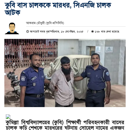
কুবি বাস চালককে মারধর, সিএনজি চালক
আটক
আকরাম চৌধুরী (কুবি প্রতিনিধি)
আপডেট সময় বৃহস্পতিবার, ১৮ সেপ্টেম্বর, ২০২৫
১৬৮ বার দেখা হয়েছে
কুমিল্লা বিশ্ববিদ্যালয়ের (কুবি) শিক্ষার্থী পরিবহনকারী বাসের
চালক কচি শেখকে মারধরের ঘটনায় সোহেল নামের একজন