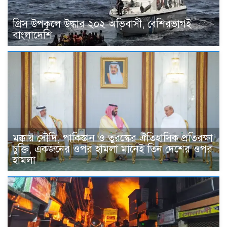
গ্রিস উপকূলে উদ্ধার ২০২ অভিবাসী, বেশিরভাগই
বাংলাদেশি
মক্কায় সৌদি, পাকিস্তান ও তুরস্কের ঐতিহাসিক প্রতিরক্ষা
চুক্তি, একজনের ওপর হামলা মানেই তিন দেশের ওপর
হামলা