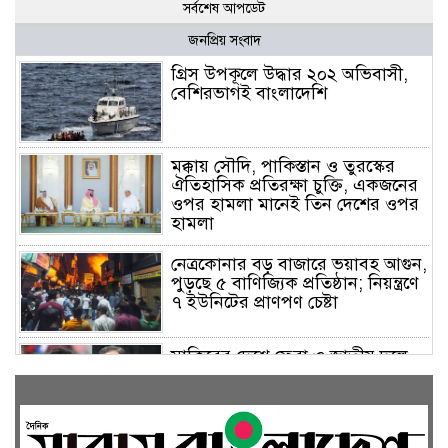
সর্বশেষ আপডেট
জনপ্রিয় সংবাদ
গ্রিস উপকূলে উদ্ধার ২০২ অভিবাসী,
বেশিরভাগই বাংলাদেশি
মক্কায় সৌদি, পাকিস্তান ও তুরস্কের
ঐতিহাসিক প্রতিরক্ষা চুক্তি, একজনের
ওপর হামলা মানেই তিন দেশের ওপর
হামলা
নেত্রকোনার বড় বাজারে ভয়াবহ আগুন,
পুড়ছে ৫ বাণিজ্যিক প্রতিষ্ঠান; নিয়ন্ত্রণে
৭ ইউনিটের প্রাণপণ চেষ্টা
সাকিবের দেশে ফেরা ও জাতীয় দলে
ফেরার সম্ভাবনা নেই, ইঙ্গিত ক্রীড়া
প্রতিমন্ত্রীর