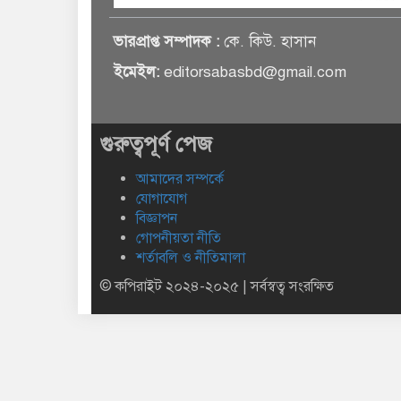
ভারপ্রাপ্ত সম্পাদক :
কে. কিউ. হাসান
ইমেইল:
editorsabasbd@gmail.com
গুরুত্বপূর্ণ পেজ
আমাদের সম্পর্কে
যোগাযোগ
বিজ্ঞাপন
গোপনীয়তা নীতি
শর্তাবলি ও নীতিমালা
© কপিরাইট ২০২৪-২০২৫ | সর্বস্বত্ব সংরক্ষিত