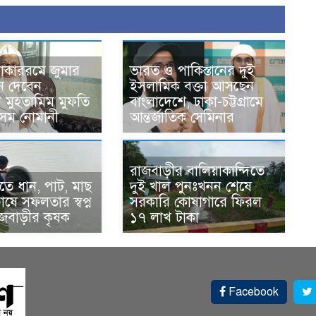
োকাররমে জুমার
ভারত ও পাকিস্তানের দুই
ন দেবেন
ইসলামিক বক্তা আসছেন
র মুহতামিম মুফতি
বাংলাদেশে, ঢাকা-চট্টগ্রামে
েম নোমানী
আন্তর্জাতিক সেমিনার
রাজবাড়ীর বালিয়াকান্দিতে
ে ধান, পাট, মাছ
দুই খাল পুনঃখনন শেষে
ষে সফলতার স্বপ্ন
সরকারি কোষাগারে ফিরল
াজবাড়ীর কৃষক
১৭ লাখ টাকা
Facebook