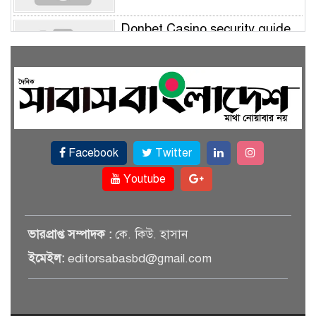
Donbet Casino security guide
for UK players
Ninewins registration steps for
UK players – Quick sign‑up
guide
Facebook
Twitter
Nine Wins Casino account
verification guide for UK
Youtube
players
NineWin login account
ভারপ্রাপ্ত সম্পাদক :
কে. কিউ. হাসান
verification guide for UK
players
ইমেইল:
editorsabasbd@gmail.com
Ninewin login steps and
methods for UK players