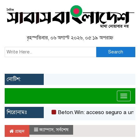
বৃহস্পতিবার, ০৬ অগাস্ট ২০২৬, ০৫:১৯ অপরাহ্ন
Search
নোটিশ:
Toggl
শিরোনামঃ
Beton.Win: acceso seguro a un casino
ক্যাম্পাস
,
সর্বশেষ
প্রচ্ছদ