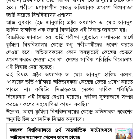
(সম্মান) প্রথম বর্ষের ভর্তি পরীক্ষা আগামী ৩০ জানুয়ারি থেকে শুরু
হবে। পরীক্ষা চলাকালীন কেন্দ্রে অভিভাবক প্রবেশে নিষেধাজ্ঞা
জারি করেছে বিশ্ববিদ্যালয় প্রশাসন।
আজ বুধবার (২৮ জানুয়ারি) প্রক্টর অধ্যাপক ড. মোঃ আবদুল
হাকিম স্বাক্ষরিত এক জরুরি বিজ্ঞপ্তিতে এই সিদ্ধান্ত জানানো হয়।
বিজ্ঞপ্তিতে জানানো হয়, ভর্তি পরীক্ষা সুষ্ঠুভাবে সম্পাদনের স্বার্থে
কুমিল্লা বিশ্ববিদ্যালয় কেন্দ্রে শুধু পরীক্ষার্থীদের প্রবেশ করতে
দেওয়া হবে। অভিভাবকদের কোন অবস্থাতেই কেন্দ্রের ভেতরে
প্রবেশ করতে দেওয়া হবে না। দেশের সার্বিক পরিস্থিতি বিবেচনায়
এই সিদ্ধান্ত নেয়া হয়েছে।
এই বিষয়ে প্রক্টর অধ্যাপক ড. মোঃ আবদুল হাকিম বলেন,
‘এবারের ভর্তি পরীক্ষায় অভিভাবকরা কেন্দ্রের ভেতর প্রবেশ করতে
পারবে না। কমিটির সিদ্ধান্তক্রমে দেশের সার্বিক পরিস্থিতি
বিবেচনায় এই সিদ্ধান্ত নেওয়া হয়েছে। পরীক্ষা সুন্দরভাবে সম্পন্ন
করতে সকলের সহযোগিতা কামনা করছি।’
উল্লেখ্য, আগে কুমিল্লা বিশ্ববিদ্যালয়ের কেন্দ্রে অভিভাবক প্রবেশের
অনুমতি ছিল প্রশাসনিক সিদ্ধান্ত অনুসারে।
নজরুল বিশ্ববিদ্যালয়ে ৪র্থ আন্তর্জাতিক নাট্যোৎসবে
‘নাট্যজন সম্মাননা’ পেলেন আবুল হায়াত