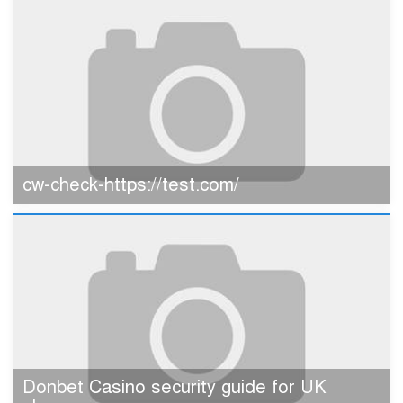
cw-check-https://test.com/
Donbet Casino security guide for UK