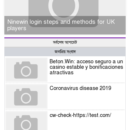
Ninewin login steps and methods for UK
players
সর্বশেষ আপডেট
জনপ্রিয় সংবাদ
Beton.Win: acceso seguro a un
casino estable y bonificaciones
atractivas
Coronavirus disease 2019
cw-check-https://test.com/