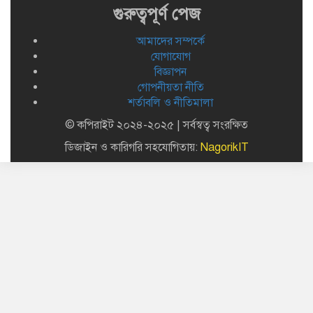
গুরুত্বপূর্ণ পেজ
Ninewin Promo Code Guide:
আমাদের সম্পর্কে
Claim Bonuses, Register Fast
যোগাযোগ
& Play Safely in the UK
বিজ্ঞাপন
গোপনীয়তা নীতি
Donbet Casino Security Guide
শর্তাবলি ও নীতিমালা
© কপিরাইট ২০২৪-২০২৫ | সর্বস্বত্ব সংরক্ষিত
ডিজাইন ও কারিগরি সহযোগিতায়:
NagorikIT