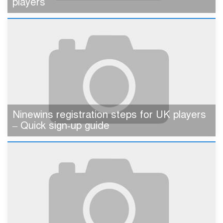
players
Ninewins registration steps for UK players
– Quick sign‑up guide