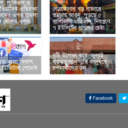
দি, পাকিস্তান ও
তিহাসিক প্রতিরক্ষা
নেত্রকোনার বড় বাজারে
একজনের ওপর হামলা
ভয়াবহ আগুন, পুড়ছে ৫
ন দেশের ওপর
বাণিজ্যিক প্রতিষ্ঠান; নিয়ন্ত্রণে
৭ ইউনিটের প্রাণপণ চেষ্টা
বৃষ্টি উপেক্ষা করে ‘জুলাই
ুক্ত হলো বিকাশ,
গণঅভ্যুত্থান স্মৃতি জাদুঘরে’
ডিজিটাল পেমেন্ট
দর্শনার্থীদের ঢল
Facebook