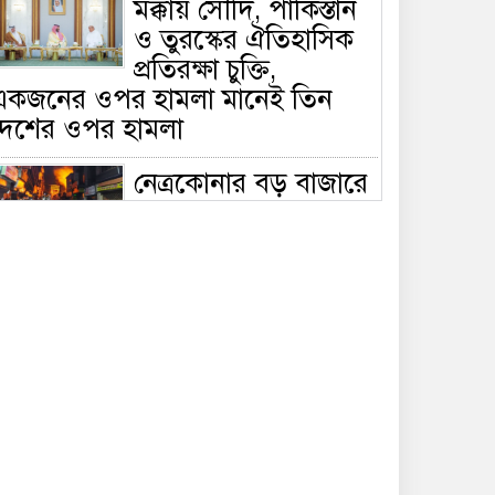
মক্কায় সৌদি, পাকিস্তান
ও তুরস্কের ঐতিহাসিক
প্রতিরক্ষা চুক্তি,
একজনের ওপর হামলা মানেই তিন
দেশের ওপর হামলা
নেত্রকোনার বড় বাজারে
ভয়াবহ আগুন, পুড়ছে ৫
বাণিজ্যিক প্রতিষ্ঠান;
িয়ন্ত্রণে ৭ ইউনিটের প্রাণপণ চেষ্টা
সাকিবের দেশে ফেরা ও
জাতীয় দলে ফেরার
সম্ভাবনা নেই, ইঙ্গিত
্রীড়া প্রতিমন্ত্রীর
ফেসবুকে যুক্ত হলো