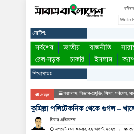
রবিবা
নোটিশ:
সর্বশেষ
জাতীয়
রাজনীতি
সারা
রেল-সড়ক
চাকরি
ইসলাম
ক্যাম
শিরোনামঃ
ক্যাম্পাস
,
বিজ্ঞান-প্রযুক্তি
,
শিক্ষা
,
সর্বশেষ
,
সা
প্রচ্ছদ
কুমিল্লা পলিটেকনিক থেকে গুগল – খালেদ
নিজস্ব প্রতিবেদক
আপডেট সময় শুক্রবার, ২২ আগস্ট, ২০২৫
৩৮৫