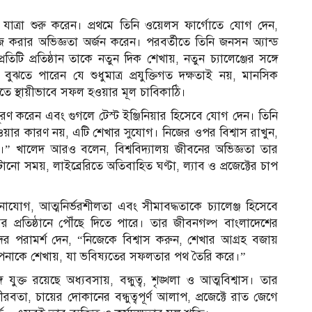
 যাত্রা শুরু করেন। প্রথমে তিনি ওয়েলস ফার্গোতে যোগ দেন,
কাজ করার অভিজ্ঞতা অর্জন করেন। পরবর্তীতে তিনি জনসন অ্যান্ড
টি প্রতিষ্ঠান তাকে নতুন দিক শেখায়, নতুন চ্যালেঞ্জের সঙ্গে
তে পারেন যে শুধুমাত্র প্রযুক্তিগত দক্ষতাই নয়, মানসিক
গুলিতে স্থায়ীভাবে সফল হওয়ার মূল চাবিকাঠি।
নপূরণ করেন এবং গুগলে টেস্ট ইঞ্জিনিয়ার হিসেবে যোগ দেন। তিনি
াওয়ার কারণ নয়, এটি শেখার সুযোগ। নিজের ওপর বিশ্বাস রাখুন,
।” খালেদ আরও বলেন, বিশ্ববিদ্যালয় জীবনের অভিজ্ঞতা তার
টানো সময়, লাইব্রেরিতে অতিবাহিত ঘণ্টা, ল্যাব ও প্রজেক্টের চাপ
নোযোগ, আত্মনির্ভরশীলতা এবং সীমাবদ্ধতাকে চ্যালেঞ্জ হিসেবে
ের প্রতিষ্ঠানে পৌঁছে দিতে পারে। তার জীবনগল্প বাংলাদেশের
র্থীদের পরামর্শ দেন, “নিজেকে বিশ্বাস করুন, শেখার আগ্রহ বজায়
তা আপনাকে শেখায়, যা ভবিষ্যতের সফলতার পথ তৈরি করে।”
স
ুক্ত রয়েছে অধ্যবসায়, বন্ধুত্ব, শৃঙ্খলা ও আত্মবিশ্বাস। তার
নীরবতা, চায়ের দোকানের বন্ধুত্বপূর্ণ আলাপ, প্রজেক্টে রাত জেগে