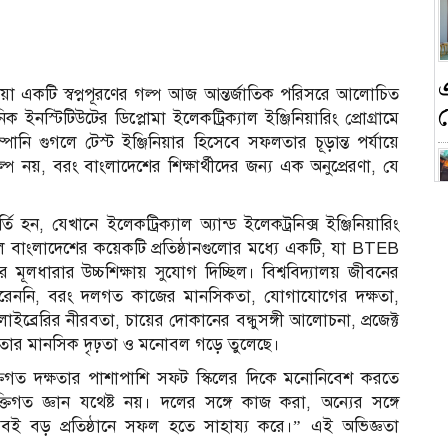
য়া একটি স্বপ্নপূরণের গল্প আজ আন্তর্জাতিক পরিসরে আলোচিত
 ইনস্টিটিউটের ডিপ্লোমা ইলেকট্রিক্যাল ইঞ্জিনিয়ারিং প্রোগ্রামে
পানি গুগলে টেস্ট ইঞ্জিনিয়ার হিসেবে সফলতার চূড়ান্ত পর্যায়ে
্প নয়, বরং বাংলাদেশের শিক্ষার্থীদের জন্য এক অনুপ্রেরণা, যে
তি হন, যেখানে ইলেকট্রিক্যাল অ্যান্ড ইলেকট্রনিক্স ইঞ্জিনিয়ারিং
ন
ছিল বাংলাদেশের কয়েকটি প্রতিষ্ঠানগুলোর মধ্যে একটি, যা BTEB
র মূলধারার উচ্চশিক্ষায় সুযোগ দিচ্ছিল। বিশ্ববিদ্যালয় জীবনের
অর্জন করেননি, বরং দলগত কাজের মানসিকতা, যোগাযোগের দক্ষতা,
াইব্রেরির নীরবতা, চায়ের দোকানের বন্ধুসঙ্গী আলোচনা, প্রজেক্ট
তার মানসিক দৃঢ়তা ও মনোবল গড়ে তুলেছে।
ক
যুক্তিগত দক্ষতার পাশাপাশি সফট স্কিলের দিকে মনোনিবেশ করতে
িগত জ্ঞান যথেষ্ট নয়। দলের সঙ্গে কাজ করা, অন্যের সঙ্গে
সবই বড় প্রতিষ্ঠানে সফল হতে সাহায্য করে।” এই অভিজ্ঞতা