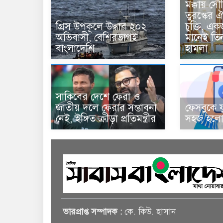
মক্কায় সৌ
তুরস্কের ঐ
গ্রিস উপকূলে উদ্ধার ২০২
চুক্তি, 
অভিবাসী, বেশিরভাগই
মানেই তি
বাংলাদেশি
হামলা
সাকিবের দেশে ফেরা ও
জাতীয় দলে ফেরার সম্ভাবনা
ফেসবুকে য
নেই, ইঙ্গিত ক্রীড়া প্রতিমন্ত্রীর
সহজ হলো 
ভারপ্রাপ্ত সম্পাদক :
কে. কিউ. হাসান