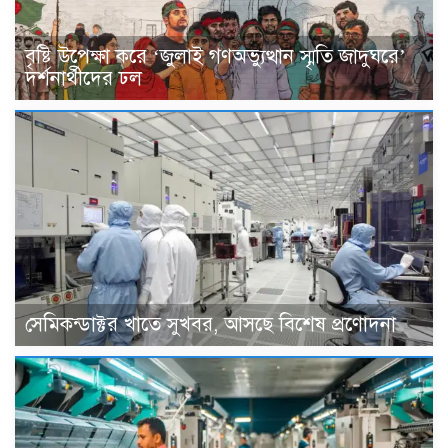
বৃষ্টি উপেক্ষা করে ‘জুলাই গণঅভ্যুত্থান স্মৃতি জাদুঘরে’
দর্শনার্থীদের ঢল
সেমিকন্ডাক্টর খাতে সুখবর, আসছে বিশেষ প্রণোদনা