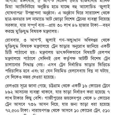
আগামী মঙ্গলবার, ৫ আগস্ট বিকেল ৫টায় রাজধানীর মানিক
মিয়া অ্যাভিনিউয়ে অনুষ্ঠিত হতে যাচ্ছে বহু আলোচিত ‘জুলাই
ঘোষণাপত্র’ উপস্থাপনা অনুষ্ঠান। এ অনুষ্ঠান ঘিরে সারাদেশ থেকে
ছাত্র-জনতার ঢল নামাতে আট জোড়া বিশেষ ট্রেনের ব্যবস্থা নিয়েছে
সরকার, যার সম্পূর্ণ ব্যয়—প্রায় ৩০ লাখ ৪৬ হাজার টাকা—বহন
করছে মুক্তিযুদ্ধ বিষয়ক মন্ত্রণালয়।
রোববার, ৩ আগস্ট, জুলাই গণ–অভ্যুত্থান অধিদপ্তর থেকে
মুক্তিযুদ্ধ বিষয়ক মন্ত্রণালয়ে ট্রেন ভাড়ার অনুরোধ জানিয়ে একটি
চিঠি পাঠানো হয়। মন্ত্রণালয় তাৎক্ষণিকভাবে বিষয়টি রেলপথ
মন্ত্রণালয়ে পাঠালে সেদিনই রেল কর্তৃপক্ষ আটটি বিশেষ ট্রেন
চালানোর সিদ্ধান্ত নেয়। এসব ট্রেন নির্ধারিত ভাড়ার ভিত্তিতে
পরিচালিত হবে এবং তা যেন নিয়মিত রেলসেবায় বিঘ্ন না ঘটায়,
সে দিকেও নজর দেওয়া হয়েছে।
রেলওয়ে সূত্রে জানা গেছে, চট্টগ্রাম থেকে একটি ১৬ কোচের ট্রেনে
৮৯২ আসনের ব্যবস্থা থাকবে, যার ভাড়া নির্ধারণ করা হয়েছে ৭
লাখ টাকার কিছু বেশি। গাজীপুরের জয়দেবপুর থেকে ৮ কোচের
ট্রেন আসবে ৭৩৬ আসন নিয়ে, যার জন্য ভাড়া ধরা হয়েছে
৭২,৫০০ টাকা। নারায়ণগঞ্জ থেকে আসবে ১০ কোচের ট্রেন, ৫১০