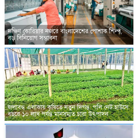
দক্ষিণ কোরিয়ার নজরে বাংলাদেশের পোশাক শিল্প,
বড় বিনিয়োগ সম্ভাবনা
জলাবদ্ধ এলাকায় কৃষিতে নতুন দিগন্ত: পলি নেট হাউসে
বছরে ১০ লাখ পর্যন্ত মানসম্মত চারা উৎপাদন