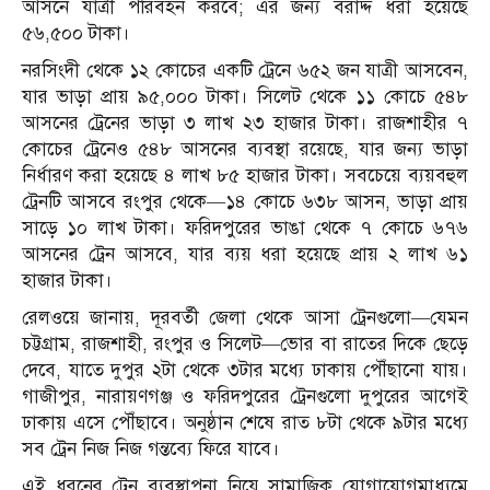
আসনে যাত্রী পরিবহন করবে; এর জন্য বরাদ্দ ধরা হয়েছে
৫৬,৫০০ টাকা।
নরসিংদী থেকে ১২ কোচের একটি ট্রেনে ৬৫২ জন যাত্রী আসবেন,
যার ভাড়া প্রায় ৯৫,০০০ টাকা। সিলেট থেকে ১১ কোচে ৫৪৮
আসনের ট্রেনের ভাড়া ৩ লাখ ২৩ হাজার টাকা। রাজশাহীর ৭
কোচের ট্রেনেও ৫৪৮ আসনের ব্যবস্থা রয়েছে, যার জন্য ভাড়া
নির্ধারণ করা হয়েছে ৪ লাখ ৮৫ হাজার টাকা। সবচেয়ে ব্যয়বহুল
ট্রেনটি আসবে রংপুর থেকে—১৪ কোচে ৬৩৮ আসন, ভাড়া প্রায়
সাড়ে ১০ লাখ টাকা। ফরিদপুরের ভাঙা থেকে ৭ কোচে ৬৭৬
আসনের ট্রেন আসবে, যার ব্যয় ধরা হয়েছে প্রায় ২ লাখ ৬১
হাজার টাকা।
রেলওয়ে জানায়, দূরবর্তী জেলা থেকে আসা ট্রেনগুলো—যেমন
চট্টগ্রাম, রাজশাহী, রংপুর ও সিলেট—ভোর বা রাতের দিকে ছেড়ে
দেবে, যাতে দুপুর ২টা থেকে ৩টার মধ্যে ঢাকায় পৌঁছানো যায়।
গাজীপুর, নারায়ণগঞ্জ ও ফরিদপুরের ট্রেনগুলো দুপুরের আগেই
ঢাকায় এসে পৌঁছাবে। অনুষ্ঠান শেষে রাত ৮টা থেকে ৯টার মধ্যে
সব ট্রেন নিজ নিজ গন্তব্যে ফিরে যাবে।
এই ধরনের ট্রেন ব্যবস্থাপনা নিয়ে সামাজিক যোগাযোগমাধ্যমে