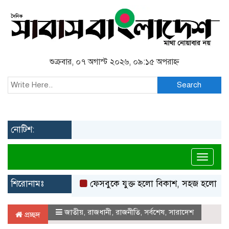
শুক্রবার, ০৭ অগাস্ট ২০২৬, ০৯:১৫ অপরাহ্ন
Search
নোটিশ:
Toggl
শিরোনামঃ
ফেসবুকে যুক্ত হলো বিকাশ, সহজ হলো ডিজিটাল প
জাতীয়
,
রাজধানী
,
রাজনীতি
,
সর্বশেষ
,
সারাদেশ
প্রচ্ছদ