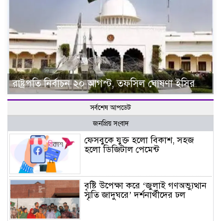
রাষ্ট্রপতি নির্বাচন ২০ আগস্ট, তফসিল ঘোষণা ইসির
সর্বশেষ আপডেট
জনপ্রিয় সংবাদ
ফেসবুকে যুক্ত হলো বিকাশ, সহজ
হলো ডিজিটাল পেমেন্ট
বৃষ্টি উপেক্ষা করে ‘জুলাই গণঅভ্যুত্থান
স্মৃতি জাদুঘরে’ দর্শনার্থীদের ঢল