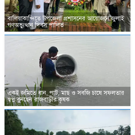
বালিয়াকান্দিতে উপজেলা প্রশাসনের আয়োজনে জুলাই
গণঅভ্যুত্থান দিবস পালিত
একই জমিতে ধান, পাট, মাছ ও সবজি চাষে সফলতার
স্বপ্ন বুনছেন রাজবাড়ীর কৃষক