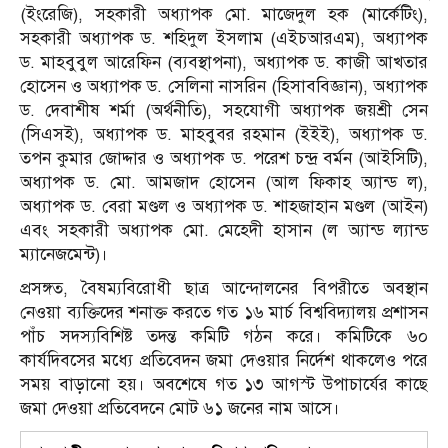
(ইংরেজি), সহকারী অধ্যাপক মো. মাজেদুল হক (মার্কেটিং),
সহকারী অধ্যাপক ড. শহিদুল ইসলাম (এইচআরএম), অধ্যাপক
ড. মাহবুবুল আরেফিন (ব্যবস্থাপনা), অধ্যাপক ড. কাজী আখতার
হোসেন ও অধ্যাপক ড. সেলিনা নাসরিন (হিসাববিজ্ঞান), অধ্যাপক
ড. দেবাশীষ শর্মা (অর্থনীতি), সহযোগী অধ্যাপক জয়শ্রী সেন
(সিএসই), অধ্যাপক ড. মাহবুবর রহমান (ইইই), অধ্যাপক ড.
তপন কুমার জোদ্দার ও অধ্যাপক ড. পরেশ চন্দ্র বর্মন (আইসিটি),
অধ্যাপক ড. মো. আমজাদ হোসেন (আল ফিকাহ অ্যান্ড ল),
অধ্যাপক ড. বেরা মণ্ডল ও অধ্যাপক ড. শাহজাহান মণ্ডল (আইন)
এবং সহকারী অধ্যাপক মো. মেহেদী হাসান (ল অ্যান্ড ল্যান্ড
ম্যানেজমেন্ট)।
প্রসঙ্গত, বৈষম্যবিরোধী ছাত্র আন্দোলনের বিপরীতে অবস্থান
নেওয়া ব্যক্তিদের শনাক্ত করতে গত ১৬ মার্চ বিশ্ববিদ্যালয় প্রশাসন
পাঁচ সদস্যবিশিষ্ট তদন্ত কমিটি গঠন করে। কমিটিকে ৬০
কার্যদিবসের মধ্যে প্রতিবেদন জমা দেওয়ার নির্দেশ থাকলেও পরে
সময় বাড়ানো হয়। অবশেষে গত ১৩ আগস্ট উপাচার্যের কাছে
জমা দেওয়া প্রতিবেদনে মোট ৬১ জনের নাম আসে।