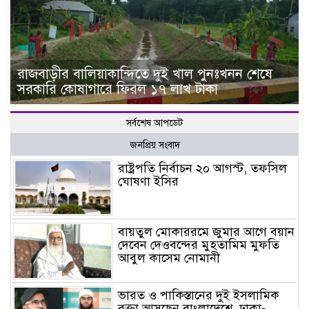
রাজবাড়ীর বালিয়াকান্দিতে দুই খাল পুনঃখনন শেষে
সরকারি কোষাগারে ফিরল ১৭ লাখ টাকা
সর্বশেষ আপডেট
জনপ্রিয় সংবাদ
রাষ্ট্রপতি নির্বাচন ২০ আগস্ট, তফসিল
ঘোষণা ইসির
বায়তুল মোকাররমে জুমার আগে বয়ান
দেবেন দেওবন্দের মুহতামিম মুফতি
আবুল কাসেম নোমানী
ভারত ও পাকিস্তানের দুই ইসলামিক
বক্তা আসছেন বাংলাদেশে, ঢাকা-