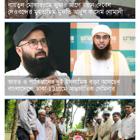
বায়তুল মোকাররমে জুমার আগে বয়ান দেবেন
দেওবন্দের মুহতামিম মুফতি আবুল কাসেম নোমানী
ভারত ও পাকিস্তানের দুই ইসলামিক বক্তা আসছেন
বাংলাদেশে, ঢাকা-চট্টগ্রামে আন্তর্জাতিক সেমিনার