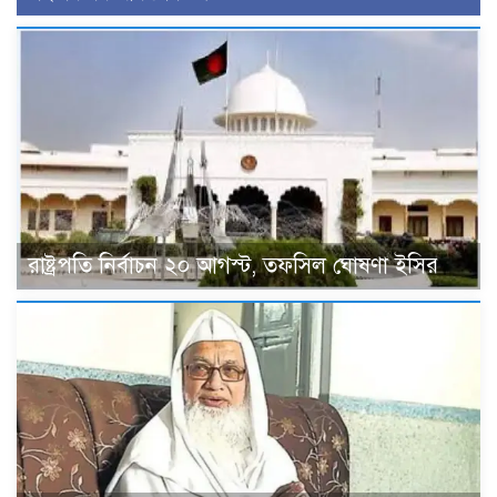
রাষ্ট্রপতি নির্বাচন ২০ আগস্ট, তফসিল ঘোষণা ইসির