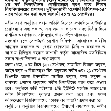
ইসলামী বিশ্ববিদ্যালয়ের (ইবি) ২০২৪-২৫ শিক্ষাবর্ষের স্নাতক
১ম বর্ষ শিক্ষার্থীদের কেন্দ্রীয়ভাবে বরণ করে নিবেন
বিশ্ববিদ্যালয়ের প্রশাসন। দুইদিনব্যাপী ‘ফ্রেশার্স রিসিপশন-২৫’
নামে আয়োজন করা হচ্ছে আগামী ২০ ও ২১ সেপ্টেম্বর।
নবীন বরণ অনুষ্ঠানে প্রধান অতিথি হিসেবে প্রথমদিনে ইউজিসির
চেয়ারম্যান অধ্যাপক ড. এস এম এ ফায়েজ এবং দ্বিতীয় দিনে
দার্শনিক অধ্যাপক ড. সলিমুল্লাহ খান উপস্থিত থাকবেন।
মঙ্গলবার (১৬ সেপ্টেম্বর) ফ্রেশার্স রিসিপশন আয়োজক কমিটির
আহ্বায়ক অধ্যাপক ড. বেগম রোকসানা মিলি ও অধ্যাপক ড.
আ.ব.ম ছিদ্দিকুর রহমান আশ্রাফী কর্তৃক আয়োজিত মতবিনিময়
সভায় সাংবাদিকদের এ তথ্য জানান।
জানা গেছে, প্রথম দিনে (২০ সেপ্টেম্বর) সামাজিক বিজ্ঞান অনুষদ,
আইন অনুষ ও বিজ্ঞানভুক্ত তিন অনুষদের নবীন এবং ২১ সেপ্টেম্বর
থিওলজি অ্যান্ড ইসলামিক স্টাডিজ অনুষদ, কলা অনুষদ ও
ব্যবসায় প্রশাসন অনুষদের নবীন শিক্ষার্থীদের বরণ করে নেওয়া
হবে। অনুষ্ঠানে ভর্তি পরীক্ষায় প্রতি ইউনিটে সর্বোচ্চ নাম্বারপ্রাপ্ত
নবীন শিক্ষার্থীদের পুরস্কার প্রদান করা হবে এবং সকল
নবীনদেরকে বিশ্ববিদ্যালয়ের ‘কোড অব কন্ডাক্ট’ প্রদান করা হবে।
অনুষ্ঠিতব্য অনুষ্ঠানে বিশ্ববিদ্যালয়ের উপাচার্য অধ্যাপক ড. নকীব