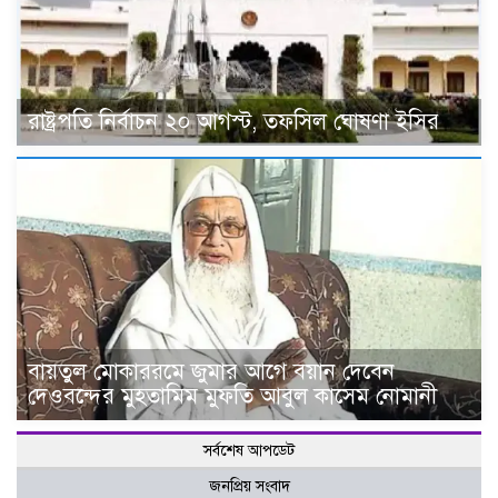
রাষ্ট্রপতি নির্বাচন ২০ আগস্ট, তফসিল ঘোষণা ইসির
বায়তুল মোকাররমে জুমার আগে বয়ান দেবেন
দেওবন্দের মুহতামিম মুফতি আবুল কাসেম নোমানী
সর্বশেষ আপডেট
জনপ্রিয় সংবাদ