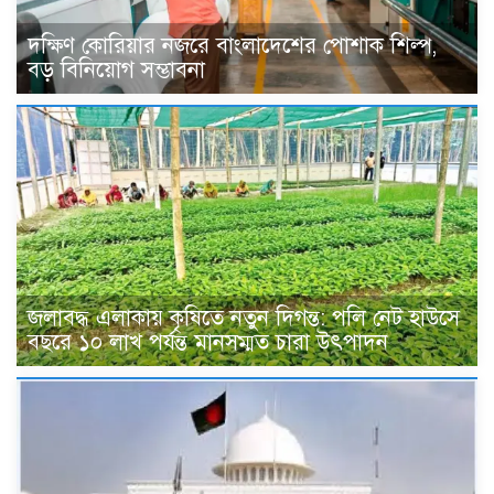
দক্ষিণ কোরিয়ার নজরে বাংলাদেশের পোশাক শিল্প,
বড় বিনিয়োগ সম্ভাবনা
জলাবদ্ধ এলাকায় কৃষিতে নতুন দিগন্ত: পলি নেট হাউসে
বছরে ১০ লাখ পর্যন্ত মানসম্মত চারা উৎপাদন