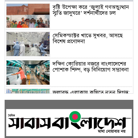
বৃষ্টি উপেক্ষা করে ‘জুলাই গণঅভ্যুত্থান
স্মৃতি জাদুঘরে’ দর্শনার্থীদের ঢল
সেমিকন্ডাক্টর খাতে সুখবর, আসছে
বিশেষ প্রণোদনা
দক্ষিণ কোরিয়ার নজরে বাংলাদেশের
পোশাক শিল্প, বড় বিনিয়োগ সম্ভাবনা
জলাবদ্ধ এলাকায় কৃষিতে নতুন দিগন্ত:
পলি নেট হাউসে বছরে ১০ লাখ পর্যন্ত
মানসম্মত চারা উৎপাদন
রাষ্ট্রপতি নির্বাচন ২০ আগস্ট, তফসিল
ঘোষণা ইসির