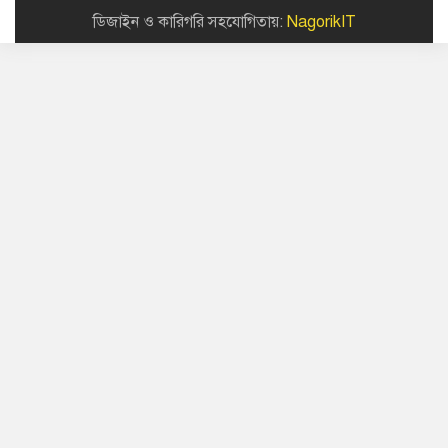
ডিজাইন ও কারিগরি সহযোগিতায়:
NagorikIT