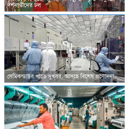
দর্শনার্থীদের ঢল
সেমিকন্ডাক্টর খাতে সুখবর, আসছে বিশেষ প্রণোদনা