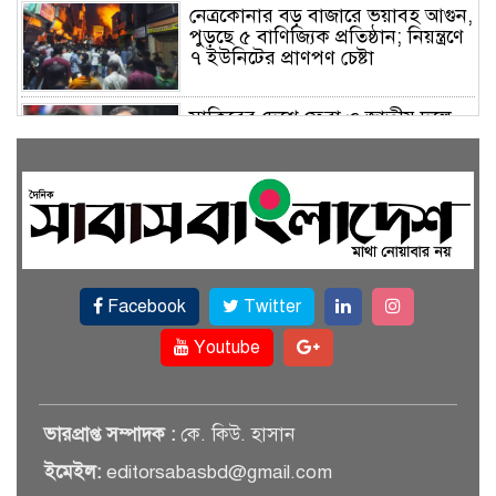
নেত্রকোনার বড় বাজারে ভয়াবহ আগুন,
পুড়ছে ৫ বাণিজ্যিক প্রতিষ্ঠান; নিয়ন্ত্রণে
৭ ইউনিটের প্রাণপণ চেষ্টা
সাকিবের দেশে ফেরা ও জাতীয় দলে
ফেরার সম্ভাবনা নেই, ইঙ্গিত ক্রীড়া
প্রতিমন্ত্রীর
ফেসবুকে যুক্ত হলো বিকাশ, সহজ
হলো ডিজিটাল পেমেন্ট
Facebook
Twitter
বৃষ্টি উপেক্ষা করে ‘জুলাই গণঅভ্যুত্থান
স্মৃতি জাদুঘরে’ দর্শনার্থীদের ঢল
Youtube
সেমিকন্ডাক্টর খাতে সুখবর, আসছে
ভারপ্রাপ্ত সম্পাদক :
কে. কিউ. হাসান
বিশেষ প্রণোদনা
ইমেইল:
editorsabasbd@gmail.com