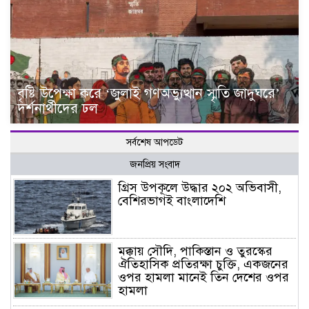
বৃষ্টি উপেক্ষা করে ‘জুলাই গণঅভ্যুত্থান স্মৃতি জাদুঘরে’
দর্শনার্থীদের ঢল
সর্বশেষ আপডেট
জনপ্রিয় সংবাদ
গ্রিস উপকূলে উদ্ধার ২০২ অভিবাসী,
বেশিরভাগই বাংলাদেশি
মক্কায় সৌদি, পাকিস্তান ও তুরস্কের
ঐতিহাসিক প্রতিরক্ষা চুক্তি, একজনের
ওপর হামলা মানেই তিন দেশের ওপর
হামলা