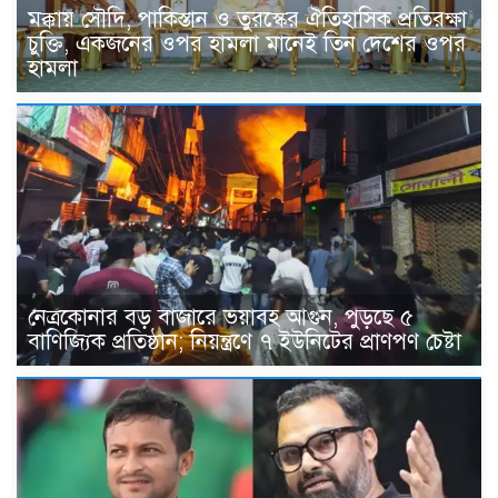
মক্কায় সৌদি, পাকিস্তান ও তুরস্কের ঐতিহাসিক প্রতিরক্ষা
চুক্তি, একজনের ওপর হামলা মানেই তিন দেশের ওপর
হামলা
নেত্রকোনার বড় বাজারে ভয়াবহ আগুন, পুড়ছে ৫
বাণিজ্যিক প্রতিষ্ঠান; নিয়ন্ত্রণে ৭ ইউনিটের প্রাণপণ চেষ্টা