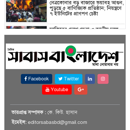
নেত্রকোনার বড় বাজারে ভয়াবহ আগুন,
পুড়ছে ৫ বাণিজ্যিক প্রতিষ্ঠান; নিয়ন্ত্রণে
৭ ইউনিটের প্রাণপণ চেষ্টা
সাকিবের দেশে ফেরা ও জাতীয় দলে
ফেরার সম্ভাবনা নেই, ইঙ্গিত ক্রীড়া
প্রতিমন্ত্রীর
ফেসবুকে যুক্ত হলো বিকাশ, সহজ
হলো ডিজিটাল পেমেন্ট
Facebook
Twitter
বৃষ্টি উপেক্ষা করে ‘জুলাই গণঅভ্যুত্থান
স্মৃতি জাদুঘরে’ দর্শনার্থীদের ঢল
Youtube
সেমিকন্ডাক্টর খাতে সুখবর, আসছে
ভারপ্রাপ্ত সম্পাদক :
কে. কিউ. হাসান
বিশেষ প্রণোদনা
ইমেইল:
editorsabasbd@gmail.com