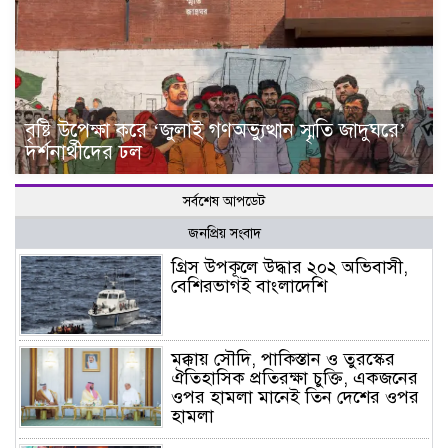
বৃষ্টি উপেক্ষা করে ‘জুলাই গণঅভ্যুত্থান স্মৃতি জাদুঘরে’
দর্শনার্থীদের ঢল
সর্বশেষ আপডেট
জনপ্রিয় সংবাদ
গ্রিস উপকূলে উদ্ধার ২০২ অভিবাসী,
বেশিরভাগই বাংলাদেশি
মক্কায় সৌদি, পাকিস্তান ও তুরস্কের
ঐতিহাসিক প্রতিরক্ষা চুক্তি, একজনের
ওপর হামলা মানেই তিন দেশের ওপর
হামলা