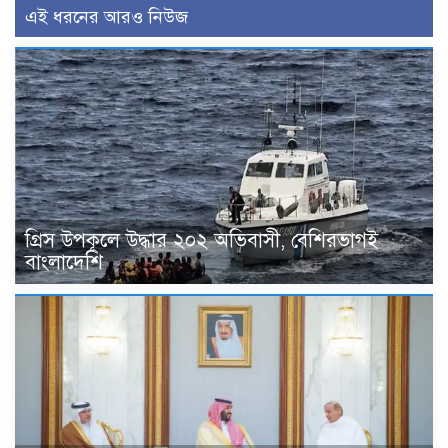
এই ধরনের আরও নিউজ
গ্রিস উপকূলে উদ্ধার ২০২ অভিবাসী, বেশিরভাগই
বাংলাদেশি