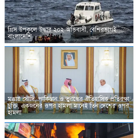
গ্রিস উপকূলে উদ্ধার ২০২ অভিবাসী, বেশিরভাগই
বাংলাদেশি
মক্কায় সৌদি, পাকিস্তান ও তুরস্কের ঐতিহাসিক প্রতিরক্ষা
চুক্তি, একজনের ওপর হামলা মানেই তিন দেশের ওপর
হামলা