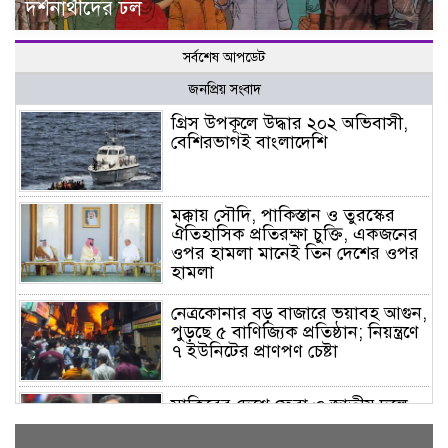
দর্শনার্থীদের ঢল
সর্বশেষ আপডেট
জনপ্রিয় সংবাদ
গ্রিস উপকূলে উদ্ধার ২০২ অভিবাসী,
বেশিরভাগই বাংলাদেশি
মক্কায় সৌদি, পাকিস্তান ও তুরস্কের
ঐতিহাসিক প্রতিরক্ষা চুক্তি, একজনের
ওপর হামলা মানেই তিন দেশের ওপর
হামলা
নেত্রকোনার বড় বাজারে ভয়াবহ আগুন,
পুড়ছে ৫ বাণিজ্যিক প্রতিষ্ঠান; নিয়ন্ত্রণে
৭ ইউনিটের প্রাণপণ চেষ্টা
সাকিবের দেশে ফেরা ও জাতীয় দলে
ফেরার সম্ভাবনা নেই, ইঙ্গিত ক্রীড়া
প্রতিমন্ত্রীর