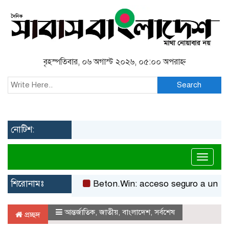
বৃহস্পতিবার, ০৬ অগাস্ট ২০২৬, ০৫:০০ অপরাহ্ন
Search
নোটিশ:
Toggl
শিরোনামঃ
Beton.Win: acceso seguro a un casino
আন্তর্জাতিক
,
জাতীয়
,
বাংলাদেশ
,
সর্বশেষ
প্রচ্ছদ