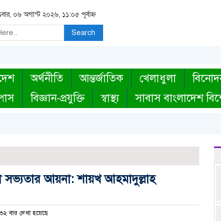
িবার, ০৬ অগাস্ট ২০২৬, ১১:০৫ পূর্বাহ্ন
Search
দেশ
অর্থনীতি
আন্তর্জাতিক
খেলাধুলা
বিনোদ
্পাস
বিজ্ঞান-প্রযুক্তি
স্বাস্থ্য
সাবাস বাংলাদেশ বিশ
মা সভ্যতার আয়না: শায়খ আহমাদুল্লাহ
২ বার দেখা হয়েছে