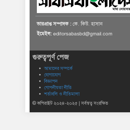
ভারপ্রাপ্ত সম্পাদক :
কে. কিউ. হাসান
ইমেইল:
editorsabasbd@gmail.com
গুরুত্বপূর্ণ পেজ
আমাদের সম্পর্কে
যোগাযোগ
বিজ্ঞাপন
গোপনীয়তা নীতি
শর্তাবলি ও নীতিমালা
© কপিরাইট ২০২৪-২০২৫ | সর্বস্বত্ব সংরক্ষিত