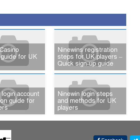
Casino
Ninewins registration
 guide for UK
steps for UK players –
Quick sign‑up guide
 login account
Ninewin login steps
tion guide for
and methods for UK
ers
players