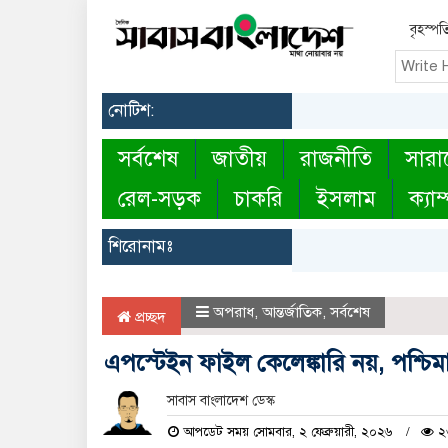
বৃহস্পত
নোটিশ:
সর্বশেষ
জাতীয়
রাজনীতি
সারা
রেল-সড়ক
চাকরি
ইসলাম
ক্যাম
শিরোনামঃ
অপরাধ
,
আন্তর্জাতিক
,
সর্বশেষ
প্রচ্ছদ
এপস্টেইন ফাইল কেলেঙ্কারি নয়, পশ্চি
সাবাস বাংলাদেশ ডেস্ক
আপডেট সময় সোমবার, ২ ফেব্রুয়ারী, ২০২৬
২৩