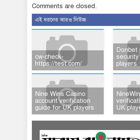
Comments are closed.
এই ধরনের আরও নিউজ
Donbet 
cw-check-
security
https://test.com/
players
Nine Wins Casino
NineWin
account verification
verifica
guide for UK players
UK play