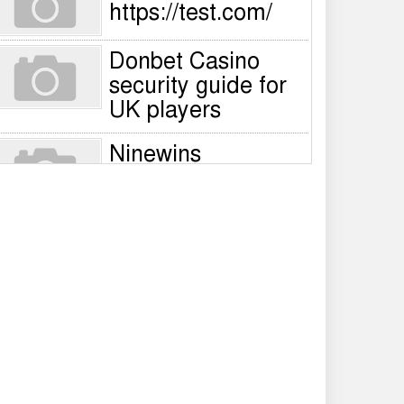
https://test.com/
Donbet Casino
security guide for
UK players
Ninewins
registration steps
for UK players –
Quick sign‑up guide
Nine Wins Casino
account
verification guide
for UK players
NineWin login