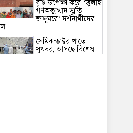
বৃষ্টি উপেক্ষা করে ‘জুলাই
গণঅভ্যুত্থান স্মৃতি
জাদুঘরে’ দর্শনার্থীদের
ঢল
সেমিকন্ডাক্টর খাতে
সুখবর, আসছে বিশেষ
প্রণোদনা
দক্ষিণ কোরিয়ার নজরে
বাংলাদেশের পোশাক
শিল্প, বড় বিনিয়োগ
ম্ভাবনা
জলাবদ্ধ এলাকায়
কৃষিতে নতুন দিগন্ত:
পলি নেট হাউসে বছরে