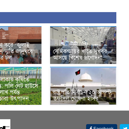
ক্ষা করে ‘জুলাই
ান স্মৃতি জাদুঘরে’
সেমিকন্ডাক্টর খাতে সুখবর,
দের ঢল
আসছে বিশেষ প্রণোদনা
লাকায় কৃষিতে
্ত: পলি নেট হাউসে
াখ পর্যন্ত
রাষ্ট্রপতি নির্বাচন ২০ আগস্ট,
 চারা উৎপাদন
তফসিল ঘোষণা ইসির
Facebook