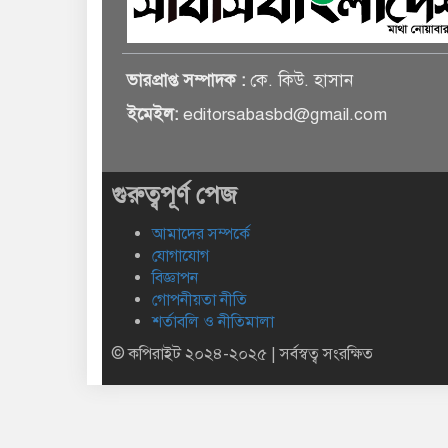
ভারপ্রাপ্ত সম্পাদক :
কে. কিউ. হাসান
ইমেইল:
editorsabasbd@gmail.com
গুরুত্বপূর্ণ পেজ
আমাদের সম্পর্কে
যোগাযোগ
বিজ্ঞাপন
গোপনীয়তা নীতি
শর্তাবলি ও নীতিমালা
© কপিরাইট ২০২৪-২০২৫ | সর্বস্বত্ব সংরক্ষিত