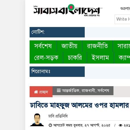
শুক্র
নোটিশ:
সর্বশেষ
জাতীয়
রাজনীতি
সারা
রেল-সড়ক
চাকরি
ইসলাম
ক্যাম
শিরোনামঃ
আন্তর্জাতিক
,
রাজধানী
,
সর্বশেষ
প্রচ্ছদ
ঢাবিতে মাহফুজ আলমের ওপর হামলার প
ঢাবি প্রতিনিধি
আপডেট সময় বুধবার, ২৭ আগস্ট, ২০২৫
২৪১ 