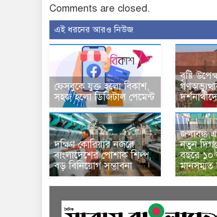
Comments are closed.
এই ধরনের আরও নিউজ
বৃষ্টি উপে
ফেসবুকে যুক্ত হলো বিকাশ,
গণঅভ্যুত্থ
সহজ হলো ডিজিটাল পেমেন্ট
দর্শনার্থী
জলাবদ্ধ এ
দক্ষিণ কোরিয়ার নজরে
নতুন দিগন
বাংলাদেশের পোশাক শিল্প,
বছরে ১০ ল
বড় বিনিয়োগ সম্ভাবনা
মানসম্মত