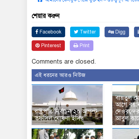
আমাদের ফেসবুক পেজে যুক্ত হন – গুরুত্বপূর্ণ আপ
শেয়ার করুন
Facebook
Twitter
Digg
Pinterest
Print
Comments are closed.
এই ধরনের আরও নিউজ
বায়তুল ম
আগে বয়া
রাষ্ট্রপতি নির্বাচন ২০ আগস্ট,
দেওবন্দে
তফসিল ঘোষণা ইসির
আবুল কাস