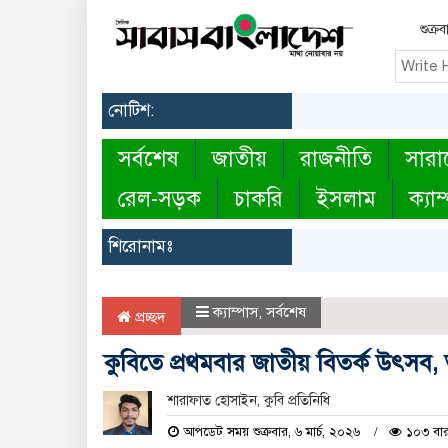
শুক্র
নোটিশ:
সর্বশেষ
জাতীয়
রাজনীতি
সারা
রেল-সড়ক
চাকরি
ইসলাম
ক্যাম
শিরোনামঃ
ক্যাম্পাস
,
সর্বশেষ
প্রচ্ছদ
কুবিতে প্রথমবার জাতীয় বিতর্ক উৎসব
শারাফাত হোসাইন, ‎কুবি প্রতিনিধি
আপডেট সময় শুক্রবার, ৬ মার্চ, ২০২৬
১০৩ বার