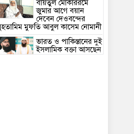
বায়তুল মোকাররমে
জুমার আগে বয়ান
দেবেন দেওবন্দের
মুহতামিম মুফতি আবুল কাসেম নোমানী
ভারত ও পাকিস্তানের দুই
ইসলামিক বক্তা আসছেন
বাংলাদেশে, ঢাকা-
ট্টগ্রামে আন্তর্জাতিক সেমিনার
জীবিত থাকতেই নিজের
‘চল্লিশা’ করলেন বৃদ্ধ,
খেলেন ২ হাজার মানুষ
বালিয়াকান্দিতে
উপজেলা প্রশাসনের
আয়োজনে জুলাই