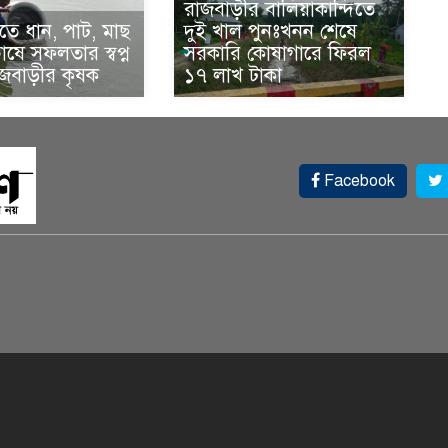
রাজবাড়ীর বালিয়াকান্দিতে
ে ধান, পাট, মাছ
দুই খাল পুনঃখনন শেষে
ষে সফলতার স্বপ্ন
সরকারি কোষাগারে ফিরল
াজবাড়ীর কৃষক
১৭ লাখ টাকা
Facebook