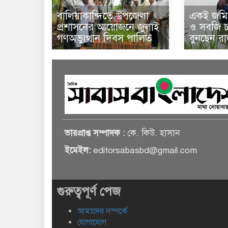
বালিয়াকান্দিতে উপজেলা
একই জমিত
প্রশাসনের আয়োজনে জুলাই
ও সবজি চা
গণঅভ্যুত্থান দিবস পালিত
বুনছেন র
ভারপ্রাপ্ত সম্পাদক :
কে. কিউ. হাসান
ইমেইল:
editorsabasbd@gmail.com
গুরুত্বপূর্ণ পেজ
আমাদের সম্পর্কে
যোগাযোগ