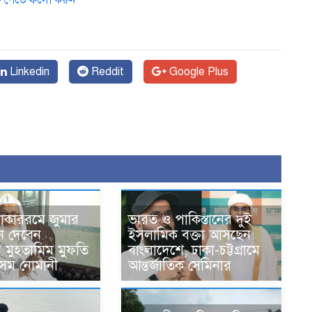
ডেট পেতে ফলো করুন
Linkedin
Reddit
Google Plus
োকাররমে জুমার
ভারত ও পাকিস্তানের দুই
ন দেবেন
ইসলামিক বক্তা আসছেন
র মুহতামিম মুফতি
বাংলাদেশে, ঢাকা-চট্টগ্রামে
েম নোমানী
আন্তর্জাতিক সেমিনার