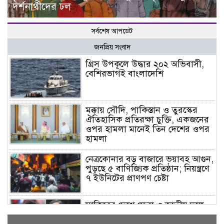
দর্শনার্থীদের ঢল
সর্বশেষ আপডেট
জনপ্রিয় সংবাদ
গ্রিস উপকূলে উদ্ধার ২০২ অভিবাসী,
বেশিরভাগই বাংলাদেশি
মক্কায় সৌদি, পাকিস্তান ও তুরস্কের
ঐতিহাসিক প্রতিরক্ষা চুক্তি, একজনের
ওপর হামলা মানেই তিন দেশের ওপর
হামলা
নেত্রকোনার বড় বাজারে ভয়াবহ আগুন,
পুড়ছে ৫ বাণিজ্যিক প্রতিষ্ঠান; নিয়ন্ত্রণে
৭ ইউনিটের প্রাণপণ চেষ্টা
সাকিবের দেশে ফেরা ও জাতীয় দলে
ফেরার সম্ভাবনা নেই, ইঙ্গিত ক্রীড়া