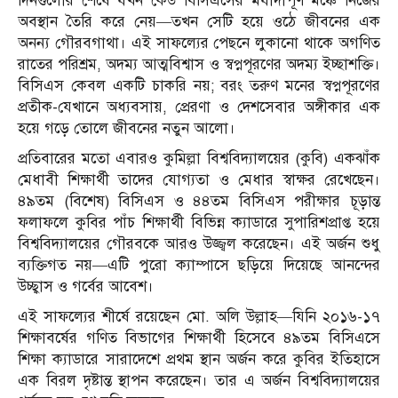
দিনগুলোর শেষে যখন কেউ বিসিএসের মর্যাদাপূর্ণ মঞ্চে নিজের
অবস্থান তৈরি করে নেয়—তখন সেটি হয়ে ওঠে জীবনের এক
অনন্য গৌরবগাথা। এই সাফল্যের পেছনে লুকানো থাকে অগণিত
রাতের পরিশ্রম, অদম্য আত্মবিশ্বাস ও স্বপ্নপূরণের অদম্য ইচ্ছাশক্তি।
বিসিএস কেবল একটি চাকরি নয়; বরং তরুণ মনের স্বপ্নপূরণের
প্রতীক-যেখানে অধ্যবসায়, প্রেরণা ও দেশসেবার অঙ্গীকার এক
হয়ে গড়ে তোলে জীবনের নতুন আলো।
প্রতিবারের মতো এবারও কুমিল্লা বিশ্ববিদ্যালয়ের (কুবি) একঝাঁক
মেধাবী শিক্ষার্থী তাদের যোগ্যতা ও মেধার স্বাক্ষর রেখেছেন।
৪৯তম (বিশেষ) বিসিএস ও ৪৪তম বিসিএস পরীক্ষার চূড়ান্ত
ফলাফলে কুবির পাঁচ শিক্ষার্থী বিভিন্ন ক্যাডারে সুপারিশপ্রাপ্ত হয়ে
বিশ্ববিদ্যালয়ের গৌরবকে আরও উজ্জ্বল করেছেন। এই অর্জন শুধু
ব্যক্তিগত নয়—এটি পুরো ক্যাম্পাসে ছড়িয়ে দিয়েছে আনন্দের
উচ্ছ্বাস ও গর্বের আবেশ।
এই সাফল্যের শীর্ষে রয়েছেন মো. অলি উল্লাহ—যিনি ২০১৬-১৭
শিক্ষাবর্ষের গণিত বিভাগের শিক্ষার্থী হিসেবে ৪৯তম বিসিএসে
শিক্ষা ক্যাডারে সারাদেশে প্রথম স্থান অর্জন করে কুবির ইতিহাসে
এক বিরল দৃষ্টান্ত স্থাপন করেছেন। তার এ অর্জন বিশ্ববিদ্যালয়ের