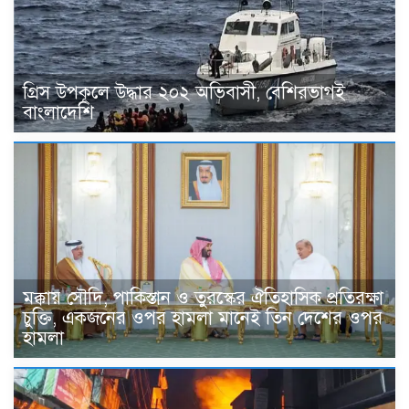
গ্রিস উপকূলে উদ্ধার ২০২ অভিবাসী, বেশিরভাগই
বাংলাদেশি
মক্কায় সৌদি, পাকিস্তান ও তুরস্কের ঐতিহাসিক প্রতিরক্ষা
চুক্তি, একজনের ওপর হামলা মানেই তিন দেশের ওপর
হামলা