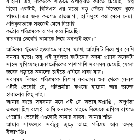
যাইনি। এই সংকটকে শক্তিতে রূপান্তরিত করতে চেয়েছি। স্বপ্ন
ছিলো একটাই, বিসিএস এর মতো বড় স্টেজে নিজেকে খুজে
পাওয়া।এর জন্য কতশত রাতজাগা, হাসিমুখে কষ্ট মেনে নেয়া,
প্রতিকূলতাকে সহজেই মেনে নিয়েছি।
কঠোর পরিশ্রমকে আপন করে নিয়েছি।
বারবার ভেবেছি আমাকে দিয়ে অবশ্যই হবে।”
আর্টসের স্টুডেন্ট হওয়াতে সাইন্স, ম্যাথ, আইসিটি নিয়ে খুব বেশি
সমস্যা হতো। তবু এই দুর্বলতা কাটানোর অদম্য প্রয়াস অনেকটা
সাহস যুগিয়েছে।একাডেমিকের পাশাপাশি সবসময় চেয়েছি যেনো
জবের পড়াতে অন্যদের চাইতে এগিয়ে থাকা যায়।
সবসময় নিজের পরিশ্রমকে বিশ্বাস করতাম। শুরু থেকে কেবল
এটাই ভেবেছি যে, পরিশ্রমীরা কখনো হারেনা আর তাদের
হারানোর কিছু নাই।
আমার কাছে সবসময় মনে এই যে অভাব,অপ্রাপ্তি , অপূর্ণতা
এগুলো ছিল বলেই আমি অন্যদের চাইতে নিজেকে এগিয়ে রাখতে
পেরেছি। ভেবেছি এগুলোই আমার সাহস। আমার শক্তি।
আমার সাফল্যের সবটুকু জুড়ে আছে পরিশ্রম আর অদম্য
ইচ্ছাশক্তি।