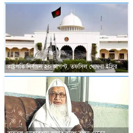
রাষ্ট্রপতি নির্বাচন ২০ আগস্ট, তফসিল ঘোষণা ইসির