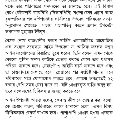
নিয়েছে সরকার। এখন থেকে কাউকে গ্রেপ্তার করা হলে ১২ ঘণ্টার
মধ্যে তার পরিবারের সদস্যদের তা জানাতে হবে। এই বিধান
রেখে ফৌজদারি কার্যবিধি (সিআরপিসি) সংশোধনের প্রস্তাব আজ
বৃহস্পতিবার প্রধান উপদেষ্টার কার্যালয়ে উপদেষ্টা পরিষদের সভায়
অনুমোদন পেয়েছে। সভায় সভাপতিত্ব করেন প্রধান উপদেষ্টা
অধ্যাপক মুহাম্মদ ইউনূস।
বৈঠক শেষে রাজধানীর ফরেন সার্ভিস একাডেমিতে আয়োজিত
এক সংবাদ সম্মেলনে আইন উপদেষ্টা ড. আসিফ নজরুল নতুন
আইন সংশোধনের বিস্তারিত তুলে ধরেন। তিনি বলেন, এখন থেকে
কোনো পুলিশ সদস্য কাউকে গ্রেপ্তার করতে গেলে তার যথাযথ
পরিচয় থাকতে হবে। নেমপ্লেট ও আইডি কার্ড থাকতে হবে এবং
তা চাওয়ামাত্র দেখাতে হবে। গ্রেপ্তারের পর সংশ্লিষ্ট থানায় এনে
পরিবারের সঙ্গে যোগাযোগ করতে হবে, কোনো অবস্থাতেই ১২
ঘণ্টার বেশি সময় নেয়া যাবে না। যদি গ্রেপ্তারকৃত ব্যক্তি অসুস্থ হন,
তবে সঙ্গে সঙ্গেই চিকিৎসার ব্যবস্থা করতে হবে।
আইন উপদেষ্টা আরও বলেন, কেন ও কীভাবে গ্রেপ্তার করা হলো,
কে গ্রেপ্তার করল, পরিবারের কাকে জানানো হলো—এসব বিষয়
লিখিতভাবে রেকর্ড রাখতে হবে। পাশাপাশি গ্রেপ্তার হওয়া প্রত্যেক