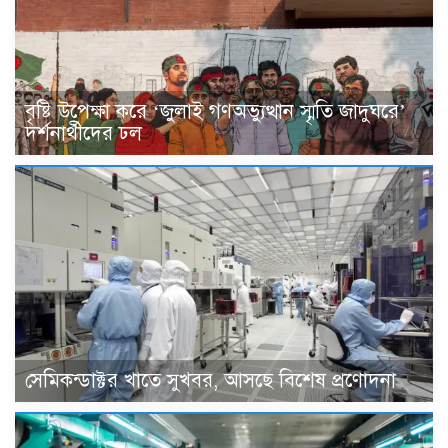
বৃষ্টি উপেক্ষা করে ‘জুলাই গণঅভ্যুত্থান স্মৃতি জাদুঘরে’
দর্শনার্থীদের ঢল
সেমিকন্ডাক্টর খাতে সুখবর, আসছে বিশেষ প্রণোদনা