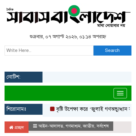
শুক্রবার, ০৭ অগাস্ট ২০২৬, ০১:১৪ অপরাহ্ন
Search
নোটিশ:
Toggl
শিরোনামঃ
বৃষ্টি উপেক্ষা করে ‘জুলাই গণঅভ্যুত্থান স্মৃতি জাদু
আইন-আদালত
,
গণমাধ্যম
,
জাতীয়
,
সর্বশেষ
প্রচ্ছদ