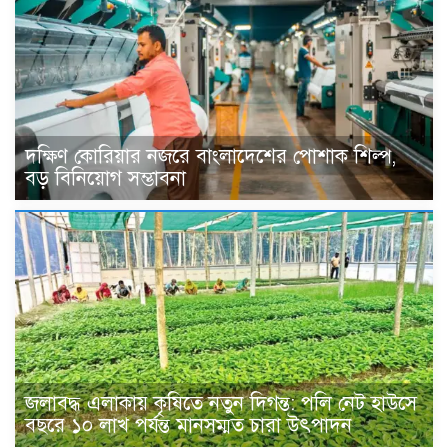
দক্ষিণ কোরিয়ার নজরে বাংলাদেশের পোশাক শিল্প,
বড় বিনিয়োগ সম্ভাবনা
জলাবদ্ধ এলাকায় কৃষিতে নতুন দিগন্ত: পলি নেট হাউসে
বছরে ১০ লাখ পর্যন্ত মানসম্মত চারা উৎপাদন