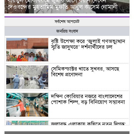
বায়তুল মোকাররমে জুমার আগে বয়ান দেবেন
দেওবন্দের মুহতামিম মুফতি আবুল কাসেম নোমানী
সর্বশেষ আপডেট
জনপ্রিয় সংবাদ
বৃষ্টি উপেক্ষা করে ‘জুলাই গণঅভ্যুত্থান
স্মৃতি জাদুঘরে’ দর্শনার্থীদের ঢল
সেমিকন্ডাক্টর খাতে সুখবর, আসছে
বিশেষ প্রণোদনা
দক্ষিণ কোরিয়ার নজরে বাংলাদেশের
পোশাক শিল্প, বড় বিনিয়োগ সম্ভাবনা
জলাবদ্ধ এলাকায় কৃষিতে নতুন দিগন্ত:
পলি নেট হাউসে বছরে ১০ লাখ পর্যন্ত