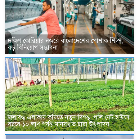
দক্ষিণ কোরিয়ার নজরে বাংলাদেশের পোশাক শিল্প,
বড় বিনিয়োগ সম্ভাবনা
জলাবদ্ধ এলাকায় কৃষিতে নতুন দিগন্ত: পলি নেট হাউসে
বছরে ১০ লাখ পর্যন্ত মানসম্মত চারা উৎপাদন