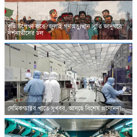
বৃষ্টি উপেক্ষা করে ‘জুলাই গণঅভ্যুত্থান স্মৃতি জাদুঘরে’
দর্শনার্থীদের ঢল
সেমিকন্ডাক্টর খাতে সুখবর, আসছে বিশেষ প্রণোদনা