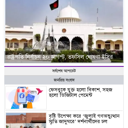
রাষ্ট্রপতি নির্বাচন ২০ আগস্ট, তফসিল ঘোষণা ইসির
সর্বশেষ আপডেট
জনপ্রিয় সংবাদ
ফেসবুকে যুক্ত হলো বিকাশ, সহজ
হলো ডিজিটাল পেমেন্ট
বৃষ্টি উপেক্ষা করে ‘জুলাই গণঅভ্যুত্থান
স্মৃতি জাদুঘরে’ দর্শনার্থীদের ঢল