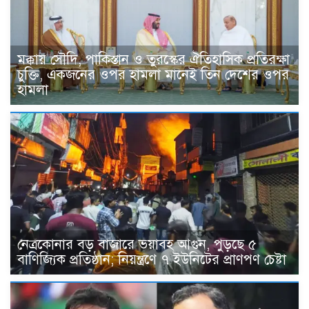
মক্কায় সৌদি, পাকিস্তান ও তুরস্কের ঐতিহাসিক প্রতিরক্ষা
চুক্তি, একজনের ওপর হামলা মানেই তিন দেশের ওপর
হামলা
নেত্রকোনার বড় বাজারে ভয়াবহ আগুন, পুড়ছে ৫
বাণিজ্যিক প্রতিষ্ঠান; নিয়ন্ত্রণে ৭ ইউনিটের প্রাণপণ চেষ্টা