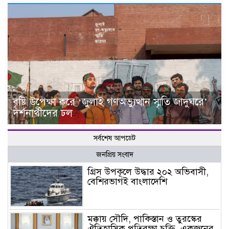
বৃষ্টি উপেক্ষা করে ‘জুলাই গণঅভ্যুত্থান স্মৃতি জাদুঘরে’
দর্শনার্থীদের ঢল
সর্বশেষ আপডেট
জনপ্রিয় সংবাদ
গ্রিস উপকূলে উদ্ধার ২০২ অভিবাসী,
বেশিরভাগই বাংলাদেশি
মক্কায় সৌদি, পাকিস্তান ও তুরস্কের
ঐতিহাসিক প্রতিরক্ষা চুক্তি, একজনের