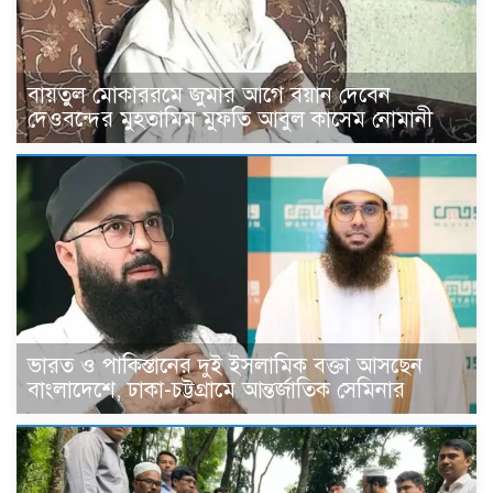
বায়তুল মোকাররমে জুমার আগে বয়ান দেবেন
দেওবন্দের মুহতামিম মুফতি আবুল কাসেম নোমানী
ভারত ও পাকিস্তানের দুই ইসলামিক বক্তা আসছেন
বাংলাদেশে, ঢাকা-চট্টগ্রামে আন্তর্জাতিক সেমিনার