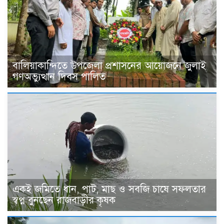
বালিয়াকান্দিতে উপজেলা প্রশাসনের আয়োজনে জুলাই
গণঅভ্যুত্থান দিবস পালিত
একই জমিতে ধান, পাট, মাছ ও সবজি চাষে সফলতার
স্বপ্ন বুনছেন রাজবাড়ীর কৃষক