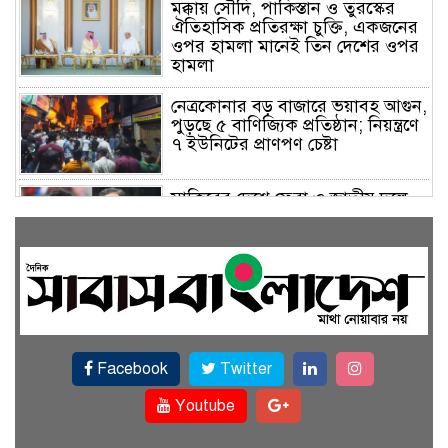
মক্কায় সৌদি, পাকিস্তান ও তুরস্কের
ঐতিহাসিক প্রতিরক্ষা চুক্তি, একজনের
ওপর হামলা মানেই তিন দেশের ওপর
হামলা
নেত্রকোনার বড় বাজারে ভয়াবহ আগুন,
পুড়ছে ৫ বাণিজ্যিক প্রতিষ্ঠান; নিয়ন্ত্রণে
৭ ইউনিটের প্রাণপণ চেষ্টা
সাকিবের দেশে ফেরা ও জাতীয় দলে
ফেরার সম্ভাবনা নেই, ইঙ্গিত ক্রীড়া
প্রতিমন্ত্রীর
ফেসবুকে যুক্ত হলো বিকাশ, সহজ
হলো ডিজিটাল পেমেন্ট
Facebook
Twitter
বৃষ্টি উপেক্ষা করে ‘জুলাই গণঅভ্যুত্থান
স্মৃতি জাদুঘরে’ দর্শনার্থীদের ঢল
Youtube