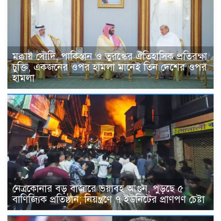
মক্কায় সৌদি, পাকিস্তান ও তুরস্কের ঐতিহাসিক প্রতিরক্ষা
চুক্তি, একজনের ওপর হামলা মানেই তিন দেশের ওপর
হামলা
নেত্রকোনার বড় বাজারে ভয়াবহ আগুন, পুড়ছে ৫
বাণিজ্যিক প্রতিষ্ঠান; নিয়ন্ত্রণে ৭ ইউনিটের প্রাণপণ চেষ্টা