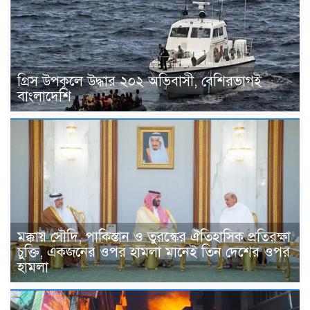
গ্রিস উপকূলে উদ্ধার ২০২ অভিবাসী, বেশিরভাগই
বাংলাদেশি
মক্কায় সৌদি, পাকিস্তান ও তুরস্কের ঐতিহাসিক প্রতিরক্ষা
চুক্তি, একজনের ওপর হামলা মানেই তিন দেশের ওপর
হামলা