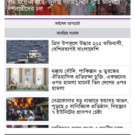
বৃষ্টি উপেক্ষা করে ‘জুলাই গণঅভ্যুত্থান স্মৃতি জাদুঘরে’
দর্শনার্থীদের ঢল
সর্বশেষ আপডেট
জনপ্রিয় সংবাদ
গ্রিস উপকূলে উদ্ধার ২০২ অভিবাসী,
বেশিরভাগই বাংলাদেশি
মক্কায় সৌদি, পাকিস্তান ও তুরস্কের
ঐতিহাসিক প্রতিরক্ষা চুক্তি, একজনের
ওপর হামলা মানেই তিন দেশের ওপর
হামলা
নেত্রকোনার বড় বাজারে ভয়াবহ আগুন,
পুড়ছে ৫ বাণিজ্যিক প্রতিষ্ঠান; নিয়ন্ত্রণে
৭ ইউনিটের প্রাণপণ চেষ্টা
সাকিবের দেশে ফেরা ও জাতীয় দলে
ফেরার সম্ভাবনা নেই, ইঙ্গিত ক্রীড়া