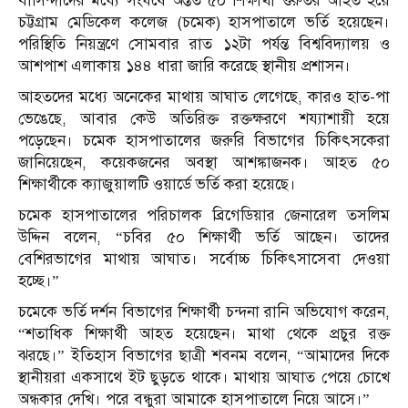
বাসিন্দাদের মধ্যে সংঘর্ষে অন্তত ৫০ শিক্ষার্থী গুরুতর আহত হয়ে
চট্টগ্রাম মেডিকেল কলেজ (চমেক) হাসপাতালে ভর্তি হয়েছেন।
পরিস্থিতি নিয়ন্ত্রণে সোমবার রাত ১২টা পর্যন্ত বিশ্ববিদ্যালয় ও
আশপাশ এলাকায় ১৪৪ ধারা জারি করেছে স্থানীয় প্রশাসন।
আহতদের মধ্যে অনেকের মাথায় আঘাত লেগেছে, কারও হাত-পা
ভেঙেছে, আবার কেউ অতিরিক্ত রক্তক্ষরণে শয্যাশায়ী হয়ে
পড়েছেন। চমেক হাসপাতালের জরুরি বিভাগের চিকিৎসকেরা
জানিয়েছেন, কয়েকজনের অবস্থা আশঙ্কাজনক। আহত ৫০
শিক্ষার্থীকে ক্যাজুয়ালটি ওয়ার্ডে ভর্তি করা হয়েছে।
চমেক হাসপাতালের পরিচালক ব্রিগেডিয়ার জেনারেল তসলিম
উদ্দিন বলেন, “চবির ৫০ শিক্ষার্থী ভর্তি আছেন। তাদের
বেশিরভাগের মাথায় আঘাত। সর্বোচ্চ চিকিৎসাসেবা দেওয়া
হচ্ছে।”
চমেকে ভর্তি দর্শন বিভাগের শিক্ষার্থী চন্দনা রানি অভিযোগ করেন,
“শতাধিক শিক্ষার্থী আহত হয়েছেন। মাথা থেকে প্রচুর রক্ত
ঝরছে।” ইতিহাস বিভাগের ছাত্রী শবনম বলেন, “আমাদের দিকে
স্থানীয়রা একসাথে ইট ছুড়তে থাকে। মাথায় আঘাত পেয়ে চোখে
অন্ধকার দেখি। পরে বন্ধুরা আমাকে হাসপাতালে নিয়ে আসে।”