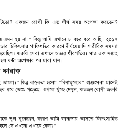
ঘটতো? একজন রোগী কি এত দীর্ঘ সময় অপেক্ষা করতেন?
্রে এমন হয় না।” কিন্তু আমি এখানে ৮ বছর ধরে আছি। ২০১৭
ডার চিকিৎসার গাফিলতির কারণে দীর্ঘমেয়াদি শারীরিক সমস্যা
়েছিল। জরুরি সেবা এখানে অত্যন্ত ধীরগতির। মাত্র এক সপ্তাহ
ছয় ঘণ্টা অপেক্ষার পর মারা যান।
ের ফারাক
ভালো।” কিন্তু বাস্তবতা হলো: “বিনামূল্যের” স্বাস্থ্যসেবা মানেই
ত ১০ বছর ধরে ভেঙে পড়েছে। গুগলে খুঁজে দেখুন, কতজন রোগী জরুরি
াকে ভুল বুঝেছেন, কারণ আমি কানাডায় আসতে নিরুৎসাহিত
তাহলে সে এখনো এখানে কেন?”