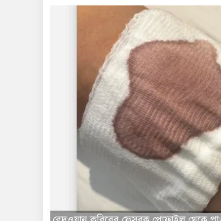
রেদওয়ান কবিরের ফেসবুক প্রোফাইল থেকে পা