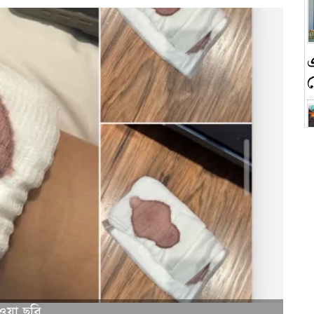
ন
ক
ওয়া ছবি