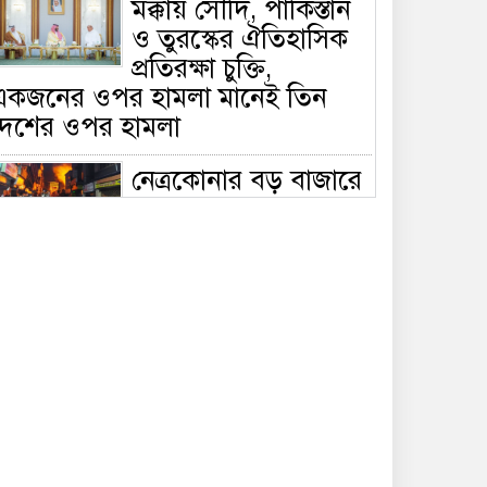
মক্কায় সৌদি, পাকিস্তান
ও তুরস্কের ঐতিহাসিক
প্রতিরক্ষা চুক্তি,
একজনের ওপর হামলা মানেই তিন
দেশের ওপর হামলা
নেত্রকোনার বড় বাজারে
ভয়াবহ আগুন, পুড়ছে ৫
বাণিজ্যিক প্রতিষ্ঠান;
িয়ন্ত্রণে ৭ ইউনিটের প্রাণপণ চেষ্টা
সাকিবের দেশে ফেরা ও
জাতীয় দলে ফেরার
সম্ভাবনা নেই, ইঙ্গিত
্রীড়া প্রতিমন্ত্রীর
ফেসবুকে যুক্ত হলো