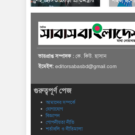
নেই, ইঙ্গিত ক্রীড়া প্রতিমন্ত্রীর
সহজ হলো 
ভারপ্রাপ্ত সম্পাদক :
কে. কিউ. হাসান
ইমেইল:
editorsabasbd@gmail.com
গুরুত্বপূর্ণ পেজ
আমাদের সম্পর্কে
যোগাযোগ
বিজ্ঞাপন
গোপনীয়তা নীতি
শর্তাবলি ও নীতিমালা