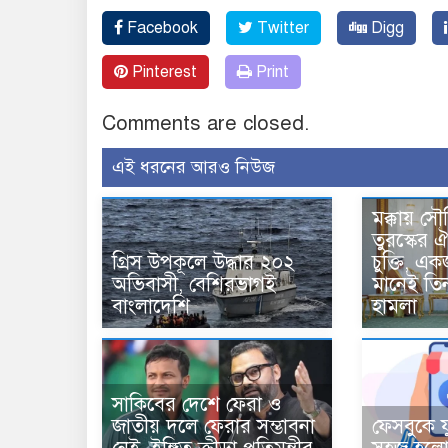
Facebook
Twitter
Digg
Pinterest
Print
Comments are closed.
এই ধরনের আরও নিউজ
মক্কায় সৌ
তুরস্কের ঐ
গ্রিস উপকূলে উদ্ধার ২০২
চুক্তি, 
অভিবাসী, বেশিরভাগই
মানেই তি
বাংলাদেশি
হামলা
সাকিবের দেশে ফেরা ও
জাতীয় দলে ফেরার সম্ভাবনা
ফেসবুকে য