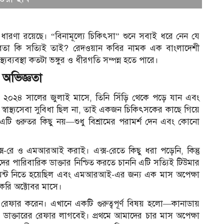
ল ধারণা রয়েছে। “বিনামূল্যে চিকিৎসা” শুনে সবাই ধরে নেন যে
 বাস্তবতা কি সত্যিই তাই? রেদওয়ান কবির নামক এক বাংলাদেশী
্যবস্থা কতটা ভঙ্গুর ও ধীরগতি সম্পন্ন হতে পারে।
 অভিজ্ঞতা
েছে। ২০২৪ সালের জুলাই মাসে, তিনি সিঁড়ি থেকে পড়ে যান এবং
্বাস্থ্যসেবা সুবিধা ছিল না, তাই একজন চিকিৎসকের কাছে গিয়ে
ন এটি গুরুতর কিছু নয়—শুধু বিশ্রামের পরামর্শ দেন এবং কোনো
ক্স-রে ও এমআরআই করাই। এক্স-রেতে কিছু ধরা পড়েনি, কিন্তু
পারিবারিক ডাক্তার নিশ্চিত করতে চাননি এটি সত্যিই টিউমার
ন্টমেন্ট নিতে হয়েছিল এবং এমআরআই-এর জন্য এক মাস অপেক্ষা
 করি অক্টোবর মাসে।
স
েফার করেন। এখানে একটি গুরুত্বপূর্ণ বিষয় হলো—কানাডায়
ক ডাক্তারের রেফার লাগবেই। প্রথমে আমাদের চার মাস অপেক্ষা