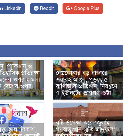
Linkedin
Reddit
Google Plus
দি, পাকিস্তান ও
তিহাসিক প্রতিরক্ষা
নেত্রকোনার বড় বাজারে
একজনের ওপর হামলা
ভয়াবহ আগুন, পুড়ছে ৫
ন দেশের ওপর
বাণিজ্যিক প্রতিষ্ঠান; নিয়ন্ত্রণে
৭ ইউনিটের প্রাণপণ চেষ্টা
বৃষ্টি উপেক্ষা করে ‘জুলাই
ুক্ত হলো বিকাশ,
গণঅভ্যুত্থান স্মৃতি জাদুঘরে’