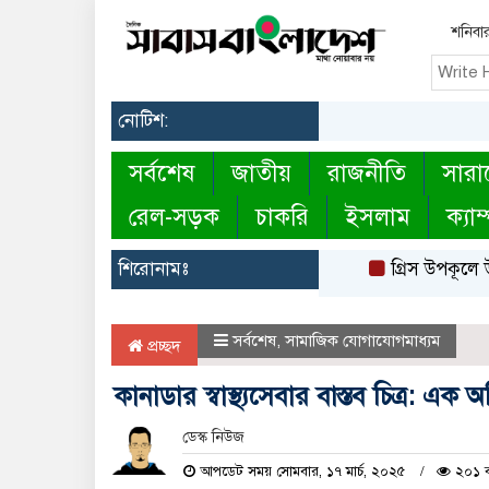
শনিবা
নোটিশ:
সর্বশেষ
জাতীয়
রাজনীতি
সারা
রেল-সড়ক
চাকরি
ইসলাম
ক্যাম
শিরোনামঃ
গ্রিস উপকূলে উদ্ধা
সর্বশেষ
,
সামাজিক যোগাযোগমাধ্যম
প্রচ্ছদ
কানাডার স্বাস্থ্যসেবার বাস্তব চিত্র: এক
ডেস্ক নিউজ
আপডেট সময় সোমবার, ১৭ মার্চ, ২০২৫
২০১ ব