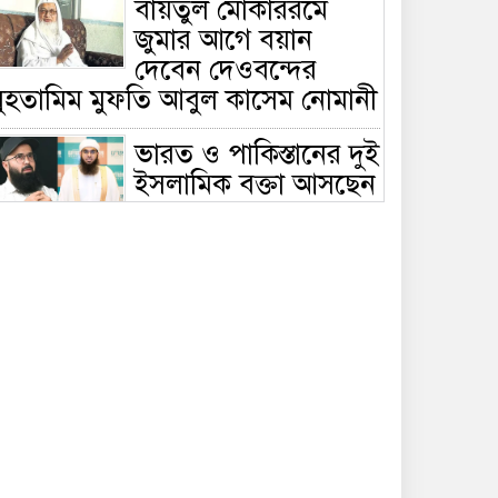
বায়তুল মোকাররমে
জুমার আগে বয়ান
দেবেন দেওবন্দের
মুহতামিম মুফতি আবুল কাসেম নোমানী
ভারত ও পাকিস্তানের দুই
ইসলামিক বক্তা আসছেন
বাংলাদেশে, ঢাকা-
ট্টগ্রামে আন্তর্জাতিক সেমিনার
জীবিত থাকতেই নিজের
‘চল্লিশা’ করলেন বৃদ্ধ,
খেলেন ২ হাজার মানুষ
বালিয়াকান্দিতে
উপজেলা প্রশাসনের
আয়োজনে জুলাই