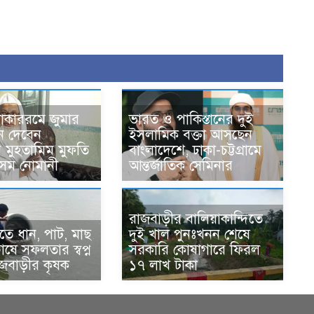
োকাররমে জুমার
ভারত ও পাকিস্তানের দুই
ন দেবেন
ইসলামিক বক্তা আসছেন
র মুহতামিম মুফতি
বাংলাদেশে, ঢাকা-চট্টগ্রামে
েম নোমানী
আন্তর্জাতিক সেমিনার
রাজবাড়ীর বালিয়াকান্দিতে
ে ধান, পাট, মাছ
দুই খাল পুনঃখনন শেষে
ষে সফলতার স্বপ্ন
সরকারি কোষাগারে ফিরল
াজবাড়ীর কৃষক
১৭ লাখ টাকা