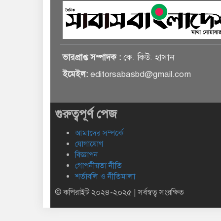
ভারপ্রাপ্ত সম্পাদক :
কে. কিউ. হাসান
ইমেইল:
editorsabasbd@gmail.com
গুরুত্বপূর্ণ পেজ
আমাদের সম্পর্কে
যোগাযোগ
বিজ্ঞাপন
গোপনীয়তা নীতি
শর্তাবলি ও নীতিমালা
© কপিরাইট ২০২৪-২০২৫ | সর্বস্বত্ব সংরক্ষিত