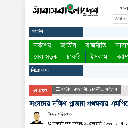
শুক্র
নোটিশ:
সর্বশেষ
জাতীয়
রাজনীতি
সারা
রেল-সড়ক
চাকরি
ইসলাম
ক্যাম
শিরোনামঃ
জাতীয়
,
রাজধানী
,
রাজনীতি
,
সর্বশেষ
প্রচ্ছদ
সংসদের দক্ষিণ প্লাজায় প্রথমবার এমপিদ
নিজস্ব প্রতিবেদক
আপডেট সময় রবিবার, ১৫ ফেব্রুয়ারী, ২০২৬
১২