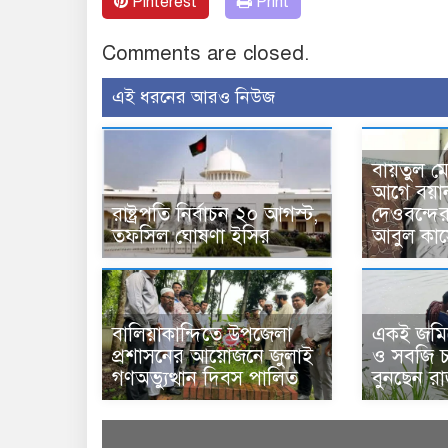
Pinterest
Print
Comments are closed.
এই ধরনের আরও নিউজ
বায়তুল ম
আগে বয়া
রাষ্ট্রপতি নির্বাচন ২০ আগস্ট,
দেওবন্দে
তফসিল ঘোষণা ইসির
আবুল কাস
বালিয়াকান্দিতে উপজেলা
একই জমিত
প্রশাসনের আয়োজনে জুলাই
ও সবজি চা
গণঅভ্যুত্থান দিবস পালিত
বুনছেন র