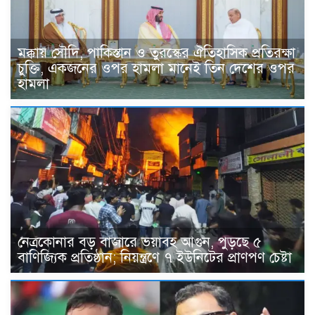
মক্কায় সৌদি, পাকিস্তান ও তুরস্কের ঐতিহাসিক প্রতিরক্ষা
চুক্তি, একজনের ওপর হামলা মানেই তিন দেশের ওপর
হামলা
নেত্রকোনার বড় বাজারে ভয়াবহ আগুন, পুড়ছে ৫
বাণিজ্যিক প্রতিষ্ঠান; নিয়ন্ত্রণে ৭ ইউনিটের প্রাণপণ চেষ্টা