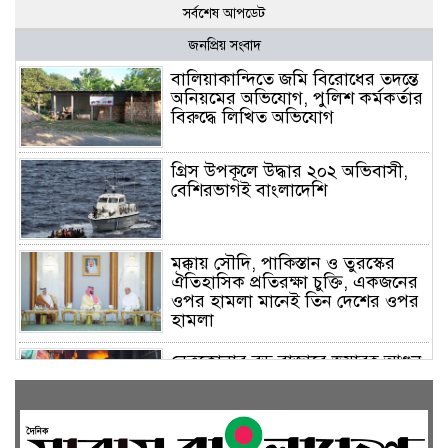
সর্বশেষ আপডেট
জনপ্রিয় সংবাদ
বালিয়াকান্দিতে জমি বিরোধের তদন্তে
অনিয়মের অভিযোগ, পুলিশ কর্মকর্তার
বিরুদ্ধে লিখিত অভিযোগ
গ্রিস উপকূলে উদ্ধার ২০২ অভিবাসী,
বেশিরভাগই বাংলাদেশি
মক্কায় সৌদি, পাকিস্তান ও তুরস্কের
ঐতিহাসিক প্রতিরক্ষা চুক্তি, একজনের
ওপর হামলা মানেই তিন দেশের ওপর
হামলা
নেত্রকোনার বড় বাজারে ভয়াবহ আগুন,
পুড়ছে ৫ বাণিজ্যিক প্রতিষ্ঠান; নিয়ন্ত্রণে
৭ ইউনিটের প্রাণপণ চেষ্টা