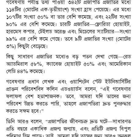
গবেষণায় পর্যাপ্ত তথ্য পাওয়া ৩৪২টি প্রজাপতি প্রজাতির মধ্যে
১১৪টির (মোটের এক-তৃতীয়াংশ) সংখ্যা হ্রাস পেয়েছে। এর মধ্যে
১০৭টির সংখ্যা ৫০% বা তার বেশি কমেছে, এবং ২২টির সংখ্যা
৯০% এর বেশি কমেছে। চারটি প্রজাতির—ফ্লোরিডা হোয়াইট,
হারমেস কপার, টেইলড অরেঞ্জ এবং মিচেলের স্যাটিয়ার—সংখ্যা
৯৯% এর বেশি কমে গেছে। তবে ৯টি প্রজাতির সংখ্যা (মোটের
৩%) কিছুটা বেড়েছে।
কিছু সাধারণ প্রজাতির মধ্যেও বড় পতন দেখা গেছে—রেড
অ্যাডমিরাল ৫৮%, ক্যাবেজ হোয়াইট ৫০% এবং আমেরিকান
লেডি ৪৪% কমেছে।
গবেষণার প্রধান লেখক এবং ওয়াশিংটন স্টেট ইউনিভার্সিটির
প্রাক্তন পরিবেশবিদ কলিন এডওয়ার্ডস বলেন, “এই গবেষণার
ফলাফল বেশ হতাশাজনক। তবে, আমরা যদি তাদের জন্য
পরিবেশ উন্নত করতে পারি, তাহলে প্রজাপতিরা দ্রুত পুনরুদ্ধার
করতে সক্ষম হবে।”
তিনি আরও বলেন, “প্রজাপতির জীবনচক্র দ্রুত ঘটে—সাধারণত
প্রতি বছরে একাধিক প্রজন্ম জন্মায়, এবং প্রতিটি প্রজন্ম বিপুল
পরিমাণ ডিম পাড়ে। তাই, আমরা যদি তাদের জন্য আরও অনুকূল