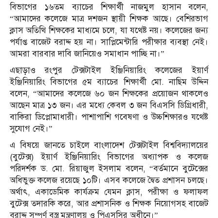
বিভাগের ১৬তম ব্যাচের শিক্ষার্থী নাজমুল হাসান বলেন,
“আমাদের কলেজে মাত্র দশজন স্থায়ী শিক্ষক আছে। বেশিরভাগ
ক্লাস অতিথি শিক্ষকের মাধ্যমে চলে, যা যথেষ্ট নয়। কলেজের জন্য
পর্যাপ্ত বাজেট বরাদ্দ হয় না। সাপ্লিমেন্টারি পরীক্ষার ব্যবস্থা নেই।
আমরা বারবার দাবি জানিয়েও সমাধান পাচ্ছি না।”
এছাড়াও রংপুর টেক্সটাইল ইঞ্জিনিয়ারিং কলেজের ইয়ার্ণ
ইঞ্জিনিয়ারিং বিভাগের ৫ম ব্যাচের শিক্ষার্থী মো. নাছিম উদ্দিন
বলেন, “আমাদের কলেজে ৬০ জন শিক্ষকের প্রয়োজন থাকলেও
আছেন মাত্র ১৩ জন। এর মধ্যে কেবল ৩ জন বিএসসি ডিগ্রিধারী,
বাকিরা ডিপ্লোমাধারী। পাশাপাশি গবেষণা ও উচ্চশিক্ষারও যথেষ্ট
সুযোগ নেই।”
এ বিষয়ে জানতে চাইলে বাংলাদেশ টেক্সটাইল বিশ্ববিদ্যালয়ের
(বুটেক্স) ইয়ার্ণ ইঞ্জিনিয়ারিং বিভাগের অধ্যাপক ও কলেজ
পরিদর্শক ড. মো. রিয়াজুল ইসলাম বলেন, “বর্তমানে বুটেক্সের
অধিভুক্ত কলেজ রয়েছে ১০টি। এসব কলেজে দ্বৈত প্রশাসন চলছে।
অর্থাৎ, একাডেমিক কার্যক্রম যেমন ক্লাস, পরীক্ষা ও ফলাফল
বুটেক্স তদারকি করে, আর প্রশাসনিক ও শিক্ষক নিয়োগসহ বাজেট
বরাদ্দ সম্পূর্ণ বস্ত্র মন্ত্রণালয় ও পিএসসির অধীনে।”