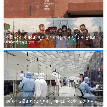
বৃষ্টি উপেক্ষা করে ‘জুলাই গণঅভ্যুত্থান স্মৃতি জাদুঘরে’
দর্শনার্থীদের ঢল
সেমিকন্ডাক্টর খাতে সুখবর, আসছে বিশেষ প্রণোদনা