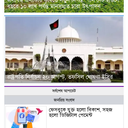
জলাবদ্ধ এলাকায় কৃষিতে নতুন দিগন্ত: পলি নেট হাউসে
বছরে ১০ লাখ পর্যন্ত মানসম্মত চারা উৎপাদন
রাষ্ট্রপতি নির্বাচন ২০ আগস্ট, তফসিল ঘোষণা ইসির
সর্বশেষ আপডেট
জনপ্রিয় সংবাদ
ফেসবুকে যুক্ত হলো বিকাশ, সহজ
হলো ডিজিটাল পেমেন্ট