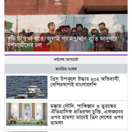
বৃষ্টি উপেক্ষা করে ‘জুলাই গণঅভ্যুত্থান স্মৃতি জাদুঘরে’
দর্শনার্থীদের ঢল
সর্বশেষ আপডেট
জনপ্রিয় সংবাদ
গ্রিস উপকূলে উদ্ধার ২০২ অভিবাসী,
বেশিরভাগই বাংলাদেশি
মক্কায় সৌদি, পাকিস্তান ও তুরস্কের
ঐতিহাসিক প্রতিরক্ষা চুক্তি, একজনের
ওপর হামলা মানেই তিন দেশের ওপর
হামলা