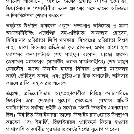
প্যানেল আলোচনা, যেখানে দেশের প্রখ্যাত ফ্যাশন উদ্যোক্তা,
ডিজাইনার ও পেশাজীবীরা তরুণ প্রজন্মের সঙ্গে তাদের অভিজ্ঞতা
ও দিকনির্দেশনা শেয়ার করবেন।
অনুষ্ঠানে উপস্থিত থাকবেন একুশে পদকপ্রাপ্ত অভিনেতা ও মাত্রা
অ্যাডভার্টাইজিং এজেন্সির সহ-প্রতিষ্ঠাতা আফজাল হোসেন,
বিবিয়ানার প্রতিষ্ঠাতা লিপি খন্দকার, বিশ্বরঙের প্রতিষ্ঠাতা বিপ্লব
সাহা, ঢাকা কিচ-এর প্রতিষ্ঠাতা কুহু প্লামন্দন, প্রথম আলো হাল
ফ্যাশনের কনসালট্যান্ট শেখ সাইফুর রহমান, মাস্কো গ্রুপের
জেনারেল ম্যানেজার (মার্কেটিং অ্যান্ড মার্চেন্ডাইজিং) শেখ মামুন
ফেরদৌস, মাস্কো ডিজাইন হাবের সিনিয়র প্রোডাক্ট ম্যানেজার
কাজী তৌহিদুল আলম, এবং ব্লুচিজ-এর চিফ অপারেটিং অফিসার
ফজলে রাব্বি, সহ আরও অনেকে।
উল্লেখ্য, প্রতিযোগিতায় অংশগ্রহণকারীরা বিভিন্ন ক্যাটাগরিতে
ডিজাইন জমা দেওয়ার সুযোগ পেয়েছেন, যেখানে প্রতিটি
ক্যাটাগরিতে সর্বনিম্ন দুইটি ও সর্বোচ্চ তিনটি ডিজাইন গ্রহণযোগ্য
ছিল। নির্বাচিত ডিজাইনাররা তাদের ডিজাইন রানওয়েতে উপস্থাপন
করবেন এবং ইমার্জিং ডিজাইনারস প্ল্যাটফর্মে ফিচার হওয়ার
পাশাপাশি আকর্ষণীয় পুরস্কার ও মেন্টরশিপের সুযোগ পাবেন।