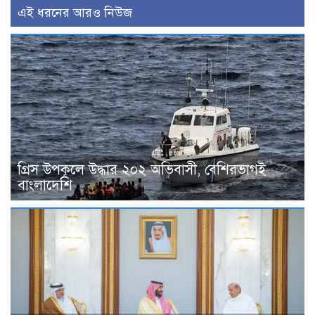
এই ধরনের আরও নিউজ
গ্রিস উপকূলে উদ্ধার ২০২ অভিবাসী, বেশিরভাগই
বাংলাদেশি