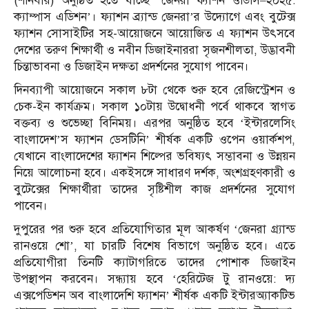
(শনিবার) অনুষ্ঠিত হতে যাচ্ছে ‘জেনরা ফ্যাশন ওডিসি–২০২৫:
ক্যাম্পাস এডিশন’। ফ্যাশন ব্র্যান্ড জেনরা’র উদ্যোগে এবং বুটেক্স
ফ্যাশন সোসাইটির সহ-আয়োজনে আয়োজিত এ ফ্যাশন উৎসবে
দেশের তরুণ শিক্ষার্থী ও নবীন ডিজাইনাররা সৃজনশীলতা, উদ্ভাবনী
চিন্তাভাবনা ও ডিজাইন দক্ষতা প্রদর্শনের সুযোগ পাবেন।
দিনব্যাপী আয়োজনে সকাল ৮টা থেকে শুরু হবে রেজিস্ট্রেশন ও
চেক-ইন কার্যক্রম। সকাল ১০টায় উদ্বোধনী পর্বে থাকবে স্বাগত
বক্তব্য ও শুভেচ্ছা বিনিময়। এরপর অনুষ্ঠিত হবে ‘ইন্টারলেসিং
বাংলাদেশ’স ফ্যাশন ডেসটিনি’ শীর্ষক একটি ওপেন ওয়ার্কশপ,
যেখানে বাংলাদেশের ফ্যাশন শিল্পের ভবিষ্যৎ সম্ভাবনা ও উন্নয়ন
নিয়ে আলোচনা হবে। একইসঙ্গে সাধারণ দর্শক, অংশগ্রহণকারী ও
বুটেক্সের শিক্ষার্থীরা তাদের সৃষ্টিশীল কাজ প্রদর্শনের সুযোগ
পাবেন।
দুপুরের পর শুরু হবে প্রতিযোগিতার মূল আকর্ষণ ‘জেনরা গ্র্যান্ড
রানওয়ে শো’, যা চারটি বিশেষ বিভাগে অনুষ্ঠিত হবে। এতে
প্রতিযোগীরা তিনটি ক্যাটাগরিতে তাদের পোশাক ডিজাইন
উপস্থাপন করবেন। সন্ধ্যায় হবে ‘হেরিটেজ টু রানওয়ে: দ্য
এক্সপেডিশন অব বাংলাদেশি ফ্যাশন’ শীর্ষক একটি ইন্টারঅ্যাকটিভ