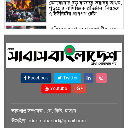
নেত্রকোনার বড় বাজারে ভয়াবহ আগুন,
পুড়ছে ৫ বাণিজ্যিক প্রতিষ্ঠান; নিয়ন্ত্রণে
৭ ইউনিটের প্রাণপণ চেষ্টা
সাকিবের দেশে ফেরা ও জাতীয় দলে
ফেরার সম্ভাবনা নেই, ইঙ্গিত ক্রীড়া
প্রতিমন্ত্রীর
ফেসবুকে যুক্ত হলো বিকাশ, সহজ
হলো ডিজিটাল পেমেন্ট
Facebook
Twitter
বৃষ্টি উপেক্ষা করে ‘জুলাই গণঅভ্যুত্থান
স্মৃতি জাদুঘরে’ দর্শনার্থীদের ঢল
Youtube
সেমিকন্ডাক্টর খাতে সুখবর, আসছে
ভারপ্রাপ্ত সম্পাদক :
কে. কিউ. হাসান
বিশেষ প্রণোদনা
ইমেইল:
editorsabasbd@gmail.com