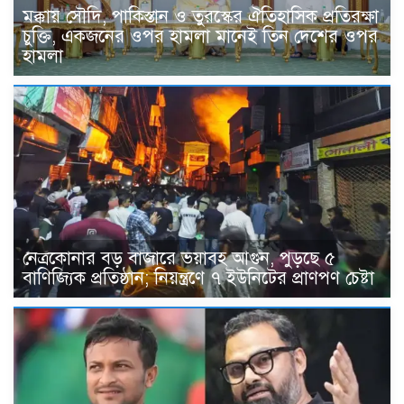
মক্কায় সৌদি, পাকিস্তান ও তুরস্কের ঐতিহাসিক প্রতিরক্ষা
চুক্তি, একজনের ওপর হামলা মানেই তিন দেশের ওপর
হামলা
নেত্রকোনার বড় বাজারে ভয়াবহ আগুন, পুড়ছে ৫
বাণিজ্যিক প্রতিষ্ঠান; নিয়ন্ত্রণে ৭ ইউনিটের প্রাণপণ চেষ্টা