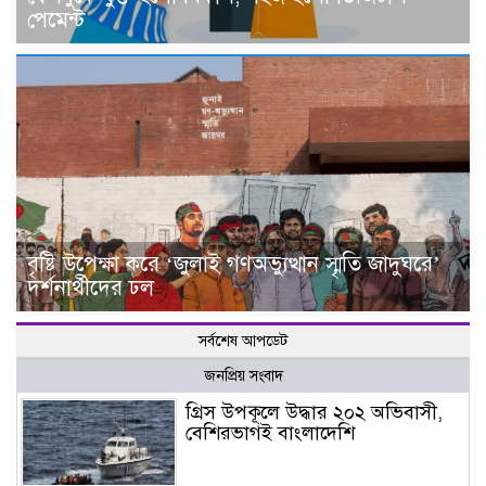
পেমেন্ট
বৃষ্টি উপেক্ষা করে ‘জুলাই গণঅভ্যুত্থান স্মৃতি জাদুঘরে’
দর্শনার্থীদের ঢল
সর্বশেষ আপডেট
জনপ্রিয় সংবাদ
গ্রিস উপকূলে উদ্ধার ২০২ অভিবাসী,
বেশিরভাগই বাংলাদেশি