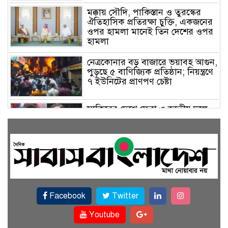
মক্কায় সৌদি, পাকিস্তান ও তুরস্কের
ঐতিহাসিক প্রতিরক্ষা চুক্তি, একজনের
ওপর হামলা মানেই তিন দেশের ওপর
হামলা
নেত্রকোনার বড় বাজারে ভয়াবহ আগুন,
পুড়ছে ৫ বাণিজ্যিক প্রতিষ্ঠান; নিয়ন্ত্রণে
৭ ইউনিটের প্রাণপণ চেষ্টা
সাকিবের দেশে ফেরা ও জাতীয় দলে
ফেরার সম্ভাবনা নেই, ইঙ্গিত ক্রীড়া
প্রতিমন্ত্রীর
ফেসবুকে যুক্ত হলো বিকাশ, সহজ
হলো ডিজিটাল পেমেন্ট
Facebook
Twitter
বৃষ্টি উপেক্ষা করে ‘জুলাই গণঅভ্যুত্থান
স্মৃতি জাদুঘরে’ দর্শনার্থীদের ঢল
Youtube