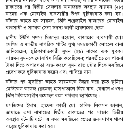
বিদ্যালয় মসজিদে গত ২ আগস্ট (শনিবার) এশার নামাজের দ্বিতীয়
রাকাতের পর দ্বিতীয় সেজদায় নামাজরত অবস্থায় সায়মন (২৮)
নামের এক মোবাইল ব্যবসায়ীর উপর ছুরিকাঘাত করা হয়।
ঘটনায় আহত হন সায়মন, তিনি শংকুচাইল বাজারের মোবাইল
ব্যবসায়ী ও সাবেক সেনা সদস্য আলী হায়দারের ছেলে।
স্থানীয় ইউপি সদস্য মিজানুর রহমান, বাজারের ব্যবসায়ী মোঃ
সেলিম ও জাতীয় নাগরিক পার্টির যুগ্ম সমন্বয়কারী সোহেল রানা
জানিয়েছেন, ছুরিকাঘাতকারী সুমন (২৬) নামের এক যুবক।
সায়মন সুমনকে মোবাইল বিক্রি করেছিলেন; পরবর্তীতে সে পাওনা
টাকা দিতে অপারগতা ব্যক্ত করলে সুমন রাত ৮টার দিকে মসজিদে
প্রবেশ করে ছুরিকাঘাত করেন এবং পালিয়ে যান
।
ঘটনার পর মুসল্লিরা আহত সায়মনকে উদ্ধার করে দ্রুত কুমিল্লা
মেডিকেল কলেজ (কুমেক) হাসপাতালে নিয়ে যান, যেখানে এখনও
তিনি চিকিৎসাধীন রয়েছেন বলে পরিবার জানিয়েছে
।
মসজিদের ইমাম, হাফেজ কাজী মো. হানিফ লিকসন জানান,
জামাতে এশা নামাজের দ্বিতীয় রাকাতের পর সাজার দ্বিতীয়
অবস্থায় ঘটনাটি ঘটে। এ সময় মসজিদের ভেতর জনসমাগম থাকা
সত্ত্বেও ছুরিকাঘাত করা হয়
।