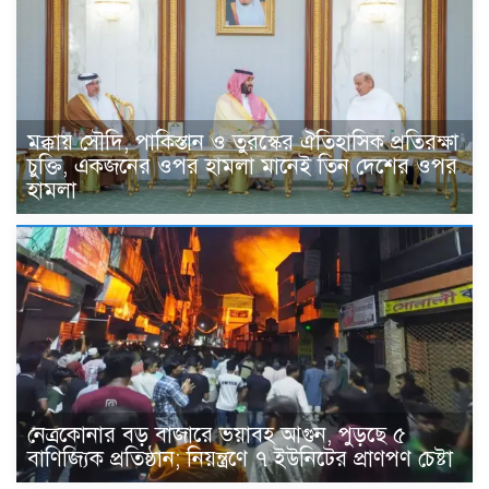
মক্কায় সৌদি, পাকিস্তান ও তুরস্কের ঐতিহাসিক প্রতিরক্ষা
চুক্তি, একজনের ওপর হামলা মানেই তিন দেশের ওপর
হামলা
নেত্রকোনার বড় বাজারে ভয়াবহ আগুন, পুড়ছে ৫
বাণিজ্যিক প্রতিষ্ঠান; নিয়ন্ত্রণে ৭ ইউনিটের প্রাণপণ চেষ্টা