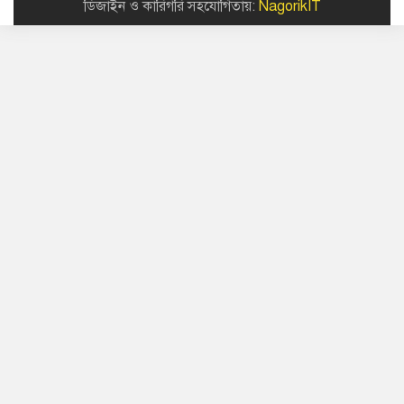
ডিজাইন ও কারিগরি সহযোগিতায়:
NagorikIT