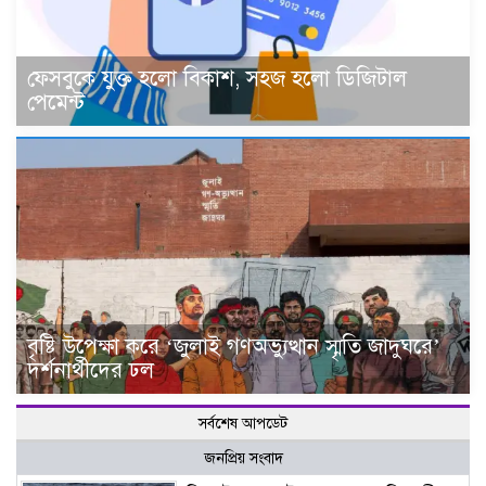
ফেসবুকে যুক্ত হলো বিকাশ, সহজ হলো ডিজিটাল
পেমেন্ট
বৃষ্টি উপেক্ষা করে ‘জুলাই গণঅভ্যুত্থান স্মৃতি জাদুঘরে’
দর্শনার্থীদের ঢল
সর্বশেষ আপডেট
জনপ্রিয় সংবাদ