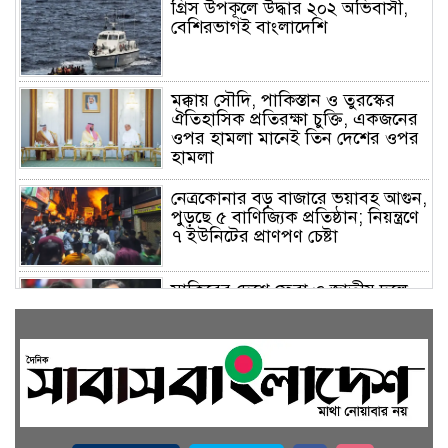
গ্রিস উপকূলে উদ্ধার ২০২ অভিবাসী,
বেশিরভাগই বাংলাদেশি
মক্কায় সৌদি, পাকিস্তান ও তুরস্কের
ঐতিহাসিক প্রতিরক্ষা চুক্তি, একজনের
ওপর হামলা মানেই তিন দেশের ওপর
হামলা
নেত্রকোনার বড় বাজারে ভয়াবহ আগুন,
পুড়ছে ৫ বাণিজ্যিক প্রতিষ্ঠান; নিয়ন্ত্রণে
৭ ইউনিটের প্রাণপণ চেষ্টা
সাকিবের দেশে ফেরা ও জাতীয় দলে
ফেরার সম্ভাবনা নেই, ইঙ্গিত ক্রীড়া
প্রতিমন্ত্রীর
ফেসবুকে যুক্ত হলো বিকাশ, সহজ
হলো ডিজিটাল পেমেন্ট