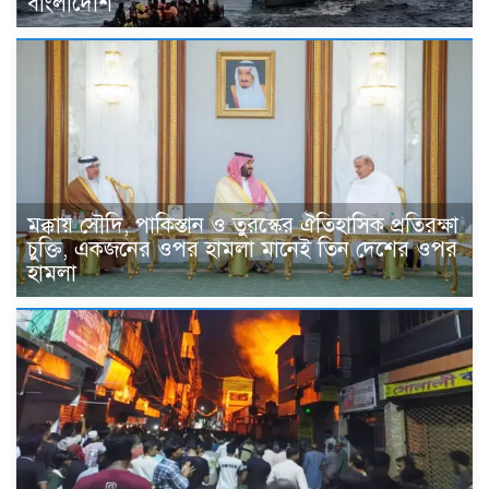
বাংলাদেশি
মক্কায় সৌদি, পাকিস্তান ও তুরস্কের ঐতিহাসিক প্রতিরক্ষা
চুক্তি, একজনের ওপর হামলা মানেই তিন দেশের ওপর
হামলা