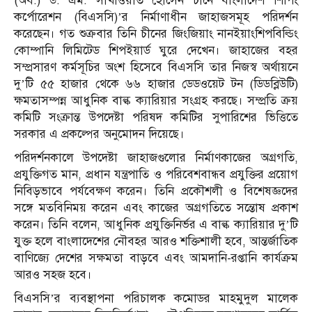
(অব.) ড. এম. সাখাওয়াত হোসেন চীনে বাংলাদেশ শিপিং
কর্পোরেশন (বিএসসি)’র নির্মাণাধীন জাহাজসমূহ পরিদর্শন
করেছেন। গত শুক্রবার তিনি চীনের জিংজিয়াং নানইয়াংশিপবিল্ডিং
কোম্পানি লিমিটেড শিপইয়ার্ড ঘুরে দেখেন। জাহাজের বহর
সম্প্রসারণ কর্মসূচির অংশ হিসেবে বিএসসি তার নিজস্ব অর্থায়নে
দু’টি ৫৫ হাজার থেকে ৬৬ হাজার ডেডওয়েট টন (ডিডব্লিউটি)
ক্ষমতাসম্পন্ন আধুনিক বাল্ক ক্যারিয়ার সংগ্রহ করছে। সম্প্রতি ক্রয়
কমিটি সংক্রান্ত উপদেষ্টা পরিষদ কমিটির সুপারিশের ভিত্তিতে
সরকার এ প্রকল্পের অনুমোদন দিয়েছে।
পরিদর্শনকালে উপদেষ্টা জাহাজগুলোর নির্মাণকাজের অগ্রগতি,
প্রযুক্তিগত মান, প্রধান যন্ত্রপাতি ও পরিবেশবান্ধব প্রযুক্তির প্রয়োগ
নিবিড়ভাবে পর্যবেক্ষণ করেন। তিনি প্রকৌশলী ও বিশেষজ্ঞদের
সঙ্গে মতবিনিময় করেন এবং কাজের অগ্রগতিতে সন্তোষ প্রকাশ
করেন। তিনি বলেন, আধুনিক প্রযুক্তিনির্ভর এ বাল্ক ক্যারিয়ার দু’টি
যুক্ত হলে বাংলাদেশের নৌবহর আরও শক্তিশালী হবে, আন্তর্জাতিক
বাণিজ্যে দেশের সক্ষমতা বাড়বে এবং আমদানি-রপ্তানি কার্যক্রম
আরও সহজ হবে।
বিএসসি’র ব্যবস্থাপনা পরিচালক কমোডর মাহমুদুল মালেক